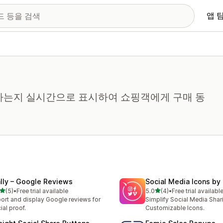
앱 
하는지 실시간으로 표시하여 쇼핑객에게 구매 동
lly – Google Reviews
Social Media Icons by 
별 5개 중
별 5개 중
(5)
•
Free trial available
5.0
(4)
•
Free trial availabl
리뷰 5개
총 리뷰 4개
ort and display Google reviews for
Simplify Social Media Shar
ial proof.
Customizable Icons.