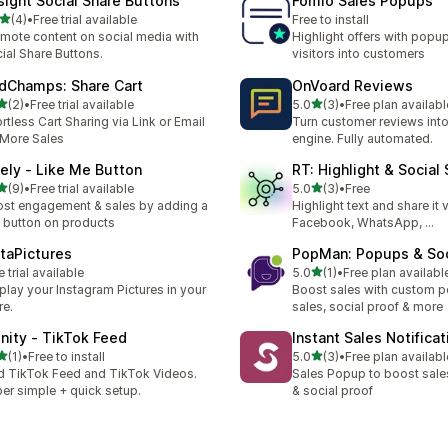
fsight Social Share Buttons
Fomio Sales Popups
별 5개 중
(4)
•
Free trial available
Free to install
리뷰 4개
mote content on social media with
Highlight offers with popu
ial Share Buttons.
visitors into customers
dChamps: Share Cart
OnVoard Reviews
별 5개 중
별 5개 중
(2)
•
Free trial available
5.0
(3)
•
Free plan availabl
리뷰 2개
총 리뷰 3개
ortless Cart Sharing via Link or Email
Turn customer reviews int
 More Sales
engine. Fully automated.
kely ‑ Like Me Button
RT: Highlight & Social 
별 5개 중
별 5개 중
(9)
•
Free trial available
5.0
(3)
•
Free
리뷰 9개
총 리뷰 3개
st engagement & sales by adding a
Highlight text and share it v
e button on products
Facebook, WhatsApp, …
staPictures
PopMan: Popups & Soc
별 5개 중
e trial available
5.0
(1)
•
Free plan availabl
총 리뷰 1개
play your Instagram Pictures in your
Boost sales with custom 
re.
sales, social proof & more
finity ‑ TikTok Feed
Instant Sales Notificat
별 5개 중
별 5개 중
(1)
•
Free to install
5.0
(3)
•
Free plan availabl
리뷰 1개
총 리뷰 3개
 TikTok Feed and TikTok Videos.
Sales Popup to boost sales,
er simple + quick setup.
& social proof