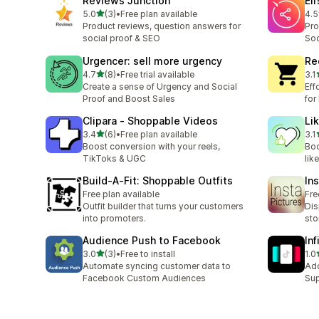
Reviews Junction
El
별 5개 중
5.0
(3)
•
Free plan available
4.5
총 리뷰 3개
총 
Product reviews, question answers for
Pro
social proof & SEO
Soc
Urgencer: sell more urgency
Re
별 5개 중
4.7
(8)
•
Free trial available
3.1
총 리뷰 8개
총 
Create a sense of Urgency and Social
Eff
Proof and Boost Sales
for
Clipara ‑ Shoppable Videos
Li
별 5개 중
3.4
(6)
•
Free plan available
3.1
총 리뷰 6개
총 
Boost conversion with your reels,
Boo
TikToks & UGC
lik
Build‑A‑Fit: Shoppable Outfits
In
Free plan available
Fre
Outfit builder that turns your customers
Dis
into promoters.
sto
Audience Push to Facebook
In
별 5개 중
3.0
(3)
•
Free to install
1.0
총 리뷰 3개
총 
Automate syncing customer data to
Add
Facebook Custom Audiences
Sup