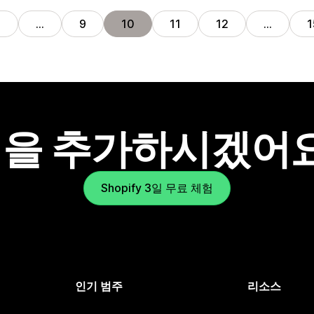
1
…
9
10
11
12
…
1
을 추가하시겠어
Shopify 3일 무료 체험
인기 범주
리소스