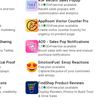
RSP Recent Sales Popup
별 5개 중
5.0
(1)
•
Free trial available
총 리뷰 1개
ps and turn
Recent sales popups with
customization and analytics
AppRoom Visitor Counter Pro
별 5개 중
e
5.0
(5)
•
Free plan available
총 리뷰 5개
o marketing
Create visitor counter Scarcity for
urgency on product page
Sharing
AOD ‑ Sales Pop Notifications
별 5개 중
1.7
(5)
•
Free trial available
총 리뷰 5개
ia Twitter,
Boost sales with real-time and manual
purchase notifications.
ial Proof
EmotionFuel: Emoji Reactions
e
Free plan available
popups:
Capture the pulse of your customers
with emojis.
ions
FindShop Product Reviews
별 5개 중
e
5.0
(4)
•
Free plan available
총 리뷰 4개
 credibility
Display Reviews, Photos to Build Trust
& Grow Sales