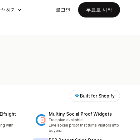
탐색하기
로그인
무료로 시작
Built for Shopify
Elfsight
Multiny Social Proof Widgets
e
Free plan available
ing with
Live social proof that turns visitors into
buyers.