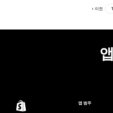
이전
앱
앱 범주