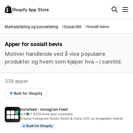
Shopify App Store
Markedsføring og konvertering
Sosial tillit
Sosialt bevis
Apper for sosialt bevis
Motiver handlende ved å vise populære
produkter og hvem som kjøper hva – i sanntid.
338 apper
Built for Shopify
Instafeed ‑ Instagram Feed
av 5 stjerner
4,9
(1 929)
•
Free plan available
Totalt 1929 omtaler
Display Instagram feeds, Reels & Insta UGC as shoppable videos
Built for Shopify