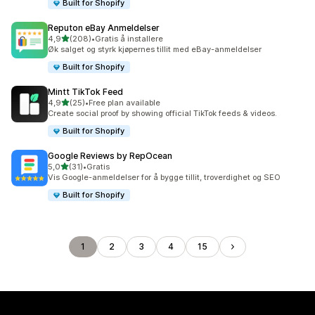
Built for Shopify
Reputon eBay Anmeldelser
av 5 stjerner
4,9
(208)
•
Gratis å installere
Totalt 208 omtaler
Øk salget og styrk kjøpernes tillit med eBay-anmeldelser
Built for Shopify
Mintt TikTok Feed
av 5 stjerner
4,9
(25)
•
Free plan available
Totalt 25 omtaler
Create social proof by showing official TikTok feeds & videos.
Built for Shopify
Google Reviews by RepOcean
av 5 stjerner
5,0
(31)
•
Gratis
Totalt 31 omtaler
Vis Google-anmeldelser for å bygge tillit, troverdighet og SEO
Built for Shopify
1
2
3
4
15