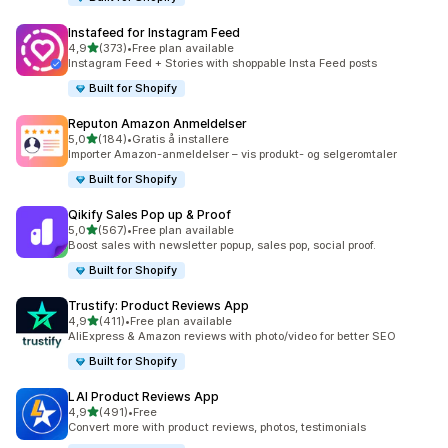
Instafeed for Instagram Feed
av 5 stjerner
4,9
(373)
•
Free plan available
Totalt 373 omtaler
Instagram Feed + Stories with shoppable Insta Feed posts
Built for Shopify
Reputon Amazon Anmeldelser
av 5 stjerner
5,0
(184)
•
Gratis å installere
Totalt 184 omtaler
Importer Amazon-anmeldelser – vis produkt- og selgeromtaler
Built for Shopify
Qikify Sales Pop up & Proof
av 5 stjerner
5,0
(567)
•
Free plan available
Totalt 567 omtaler
Boost sales with newsletter popup, sales pop, social proof.
Built for Shopify
Trustify: Product Reviews App
av 5 stjerner
4,9
(411)
•
Free plan available
Totalt 411 omtaler
AliExpress & Amazon reviews with photo/video for better SEO
Built for Shopify
LAI Product Reviews App
av 5 stjerner
4,9
(491)
•
Free
Totalt 491 omtaler
Convert more with product reviews, photos, testimonials