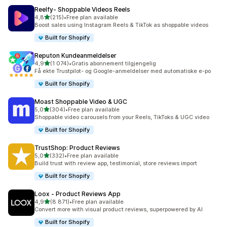
Reelfy‑ Shoppable Videos Reels
av 5 stjerner
4,8
(215)
•
Free plan available
Totalt 215 omtaler
Boost sales using Instagram Reels & TikTok as shoppable videos
Built for Shopify
Reputon Kundeanmeldelser
av 5 stjerner
4,9
(1 074)
•
Gratis abonnement tilgjengelig
Totalt 1074 omtaler
Få ekte Trustpilot- og Google-anmeldelser med automatiske e-po
Built for Shopify
Moast Shoppable Video & UGC
av 5 stjerner
5,0
(304)
•
Free plan available
Totalt 304 omtaler
Shoppable video carousels from your Reels, TikToks & UGC video
Built for Shopify
TrustShop: Product Reviews
av 5 stjerner
5,0
(332)
•
Free plan available
Totalt 332 omtaler
Build trust with review app, testimonial, store reviews import
Built for Shopify
Loox ‑ Product Reviews App
av 5 stjerner
4,9
(8 871)
•
Free plan available
Totalt 8871 omtaler
Convert more with visual product reviews, superpowered by AI
Built for Shopify