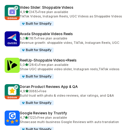
Video Slider: Shoppable Videos
av 5 stjerner
4,9
(347)
•
Free plan available
Totalt 347 omtaler
TikTok Videos, Instagram Reels, UGC Videos as Shoppable Videos
Built for Shopify
Avada Shoppable Videos Reels
av 5 stjerner
5,0
(187)
•
Free plan available
Totalt 187 omtaler
Revenue growth: shoppable video, TikTok, Instagram Reels, UGC
Built for Shopify
ReelUp‑Shoppable Videos+Reels
av 5 stjerner
5,0
(284)
•
Free plan available
Totalt 284 omtaler
Show UGC shoppable video slider, Instagram reels,TikTok videos
Built for Shopify
Doran Product Reviews App & QA
av 5 stjerner
4,9
(688)
•
Free
Totalt 688 omtaler
Build trust with photo & video reviews, star ratings, and Q&A
Built for Shopify
Google Reviews by Trustify
av 5 stjerner
4,7
(122)
•
Free plan available
Totalt 122 omtaler
Showcase multi-business Google Reviews with auto translation
Built for Shopify