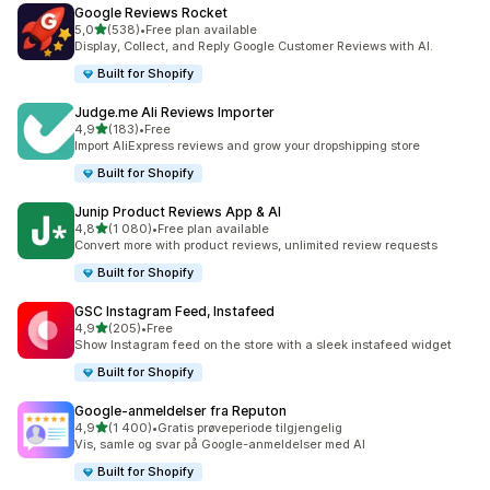
Google Reviews Rocket
av 5 stjerner
5,0
(538)
•
Free plan available
Totalt 538 omtaler
Display, Collect, and Reply Google Customer Reviews with AI.
Built for Shopify
Judge.me Ali Reviews Importer
av 5 stjerner
4,9
(183)
•
Free
Totalt 183 omtaler
Import AliExpress reviews and grow your dropshipping store
Built for Shopify
Junip Product Reviews App & AI
av 5 stjerner
4,8
(1 080)
•
Free plan available
Totalt 1080 omtaler
Convert more with product reviews, unlimited review requests
Built for Shopify
GSC Instagram Feed, Instafeed
av 5 stjerner
4,9
(205)
•
Free
Totalt 205 omtaler
Show Instagram feed on the store with a sleek instafeed widget
Built for Shopify
Google‑anmeldelser fra Reputon
av 5 stjerner
4,9
(1 400)
•
Gratis prøveperiode tilgjengelig
Totalt 1400 omtaler
Vis, samle og svar på Google-anmeldelser med AI
Built for Shopify