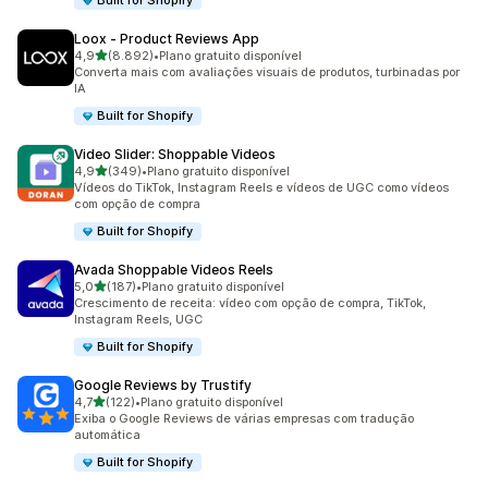
Built for Shopify
Loox ‑ Product Reviews App
de 5 estrelas
4,9
(8.892)
•
Plano gratuito disponível
8892 avaliações ao todo
Converta mais com avaliações visuais de produtos, turbinadas por
IA
Built for Shopify
Video Slider: Shoppable Videos
de 5 estrelas
4,9
(349)
•
Plano gratuito disponível
349 avaliações ao todo
Vídeos do TikTok, Instagram Reels e vídeos de UGC como vídeos
com opção de compra
Built for Shopify
Avada Shoppable Videos Reels
de 5 estrelas
5,0
(187)
•
Plano gratuito disponível
187 avaliações ao todo
Crescimento de receita: vídeo com opção de compra, TikTok,
Instagram Reels, UGC
Built for Shopify
Google Reviews by Trustify
de 5 estrelas
4,7
(122)
•
Plano gratuito disponível
122 avaliações ao todo
Exiba o Google Reviews de várias empresas com tradução
automática
Built for Shopify