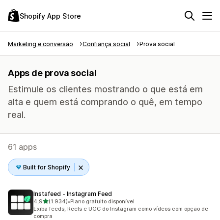
Shopify App Store
Marketing e conversão
Confiança social
Prova social
Apps de prova social
Estimule os clientes mostrando o que está em
alta e quem está comprando o quê, em tempo
real.
61 apps
Built for Shopify
Instafeed ‑ Instagram Feed
de 5 estrelas
4,9
(1.934)
•
Plano gratuito disponível
1934 avaliações ao todo
Exiba feeds, Reels e UGC do Instagram como vídeos com opção de
compra