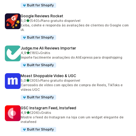
Built for Shopify
Google Reviews Rocket
de 5 estrelas
5,0
(540)
•
Plano gratuito disponível
540 avaliações ao todo
Exiba, colete e responda às avaliações de clientes do Google com
IA.
Built for Shopify
Judge.me Ali Reviews Importer
de 5 estrelas
4,9
(185)
•
Grátis
185 avaliações ao todo
Importe facilmente avaliações do AliExpress para dropshipping
Built for Shopify
Moast Shoppable Video & UGC
de 5 estrelas
5,0
(305)
•
Plano gratuito disponível
305 avaliações ao todo
Carrosséis de vídeo com opções de compra de Reels, TikToks e
vídeos UGC
Built for Shopify
GSC Instagram Feed, Instafeed
de 5 estrelas
4,9
(206)
•
Grátis
206 avaliações ao todo
Mostre o feed do Instagram na loja com um widget elegante de
instafeed
Built for Shopify