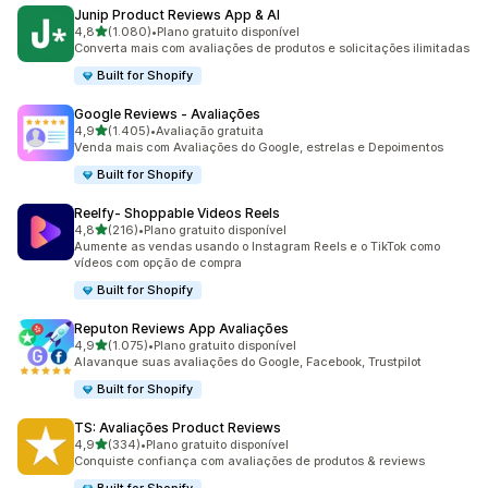
Junip Product Reviews App & AI
de 5 estrelas
4,8
(1.080)
•
Plano gratuito disponível
1080 avaliações ao todo
Converta mais com avaliações de produtos e solicitações ilimitadas
Built for Shopify
Google Reviews ‑ Avaliações
de 5 estrelas
4,9
(1.405)
•
Avaliação gratuita
1405 avaliações ao todo
Venda mais com Avaliações do Google, estrelas e Depoimentos
Built for Shopify
Reelfy‑ Shoppable Videos Reels
de 5 estrelas
4,8
(216)
•
Plano gratuito disponível
216 avaliações ao todo
Aumente as vendas usando o Instagram Reels e o TikTok como
vídeos com opção de compra
Built for Shopify
Reputon Reviews App Avaliações
de 5 estrelas
4,9
(1.075)
•
Plano gratuito disponível
1075 avaliações ao todo
Alavanque suas avaliações do Google, Facebook, Trustpilot
Built for Shopify
TS: Avaliações Product Reviews
de 5 estrelas
4,9
(334)
•
Plano gratuito disponível
334 avaliações ao todo
Conquiste confiança com avaliações de produtos & reviews