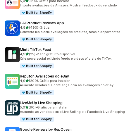
de 5 estrelas
5,0
(184)
•
Grátis para instalar
184 avaliações ao todo
Importe avaliações da Amazon. Mostrar feedback do vendedor.
Built for Shopify
LAI Product Reviews App
de 5 estrelas
4,9
(490)
•
Grátis
490 avaliações ao todo
Converta mais com avaliações de produtos, fotos e depoimentos
Built for Shopify
Mintt TikTok Feed
de 5 estrelas
4,9
(25)
•
Plano gratuito disponível
25 avaliações ao todo
Crie prova social exibindo feeds e vídeos oficiais do TikTok.
Built for Shopify
Reputon Avaliações do eBay
de 5 estrelas
4,9
(209)
•
Grátis para instalar
209 avaliações ao todo
Aumente vendas e a confiança com as avaliações do eBay
Built for Shopify
LiveMeUp Live Shopping
de 5 estrelas
5,0
(90)
•
Grátis para instalar
90 avaliações ao todo
Aumente as vendas com o Live Selling e o Facebook Live Shopping
Built for Shopify
Google Reviews by RepOcean