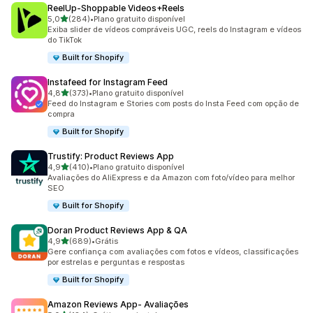
ReelUp‑Shoppable Videos+Reels
de 5 estrelas
5,0
(284)
•
Plano gratuito disponível
284 avaliações ao todo
Exiba slider de vídeos compráveis UGC, reels do Instagram e vídeos
do TikTok
Built for Shopify
Instafeed for Instagram Feed
de 5 estrelas
4,8
(373)
•
Plano gratuito disponível
373 avaliações ao todo
Feed do Instagram e Stories com posts do Insta Feed com opção de
compra
Built for Shopify
Trustify: Product Reviews App
de 5 estrelas
4,9
(410)
•
Plano gratuito disponível
410 avaliações ao todo
Avaliações do AliExpress e da Amazon com foto/vídeo para melhor
SEO
Built for Shopify
Doran Product Reviews App & QA
de 5 estrelas
4,9
(689)
•
Grátis
689 avaliações ao todo
Gere confiança com avaliações com fotos e vídeos, classificações
por estrelas e perguntas e respostas
Built for Shopify
Amazon Reviews App‑ Avaliações