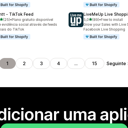
Built for Shopify
Built for Shopify
ntt ‑ TikTok Feed
LiveMeUp Live Shopp
de 5 estrelas
de 5 estrelas
(25)
•
Plano gratuito disponível
5,0
(89)
•
Free to install
total de avaliações
89 total de avaliações
e evidência social através de feeds
Grow your Sales with Live 
ciais do TikTok
Facebook Live Shopping
Built for Shopify
Built for Shopify
Seguinte
1
2
3
4
…
15
dicionar uma apl