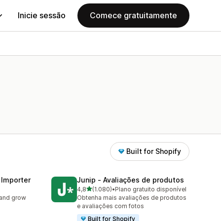
Inicie sessão
Comece gratuitamente
Built for Shopify
 Importer
Junip ‑ Avaliações de produtos
de 5 estrelas
4,8
(1.080)
•
Plano gratuito disponível
1080 total de avaliações
 and grow
Obtenha mais avaliações de produtos
e avaliações com fotos
Built for Shopify