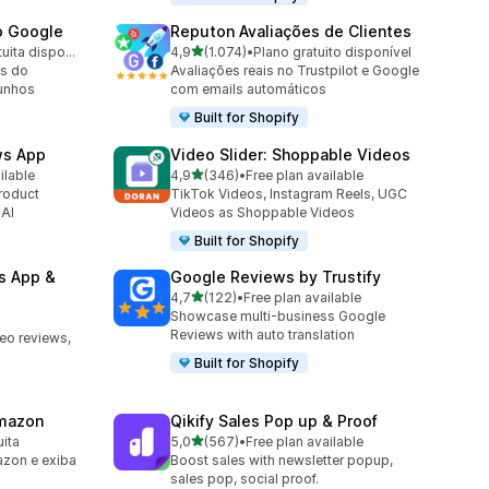
o Google
Reputon Avaliações de Clientes
de 5 estrelas
Avaliação gratuita disponível
4,9
(1.074)
•
Plano gratuito disponível
1074 total de avaliações
s do
Avaliações reais no Trustpilot e Google
munhos
com emails automáticos
Built for Shopify
ws App
Video Slider: Shoppable Videos
de 5 estrelas
ilable
4,9
(346)
•
Free plan available
346 total de avaliações
roduct
TikTok Videos, Instagram Reels, UGC
 AI
Videos as Shoppable Videos
Built for Shopify
s App &
Google Reviews by Trustify
de 5 estrelas
4,7
(122)
•
Free plan available
122 total de avaliações
Showcase multi-business Google
Reviews with auto translation
deo reviews,
Built for Shopify
Amazon
Qikify Sales Pop up & Proof
de 5 estrelas
uita
5,0
(567)
•
Free plan available
567 total de avaliações
azon e exiba
Boost sales with newsletter popup,
sales pop, social proof.