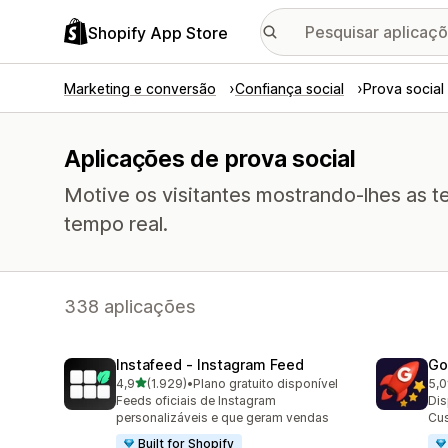
Shopify App Store
Marketing e conversão
Confiança social
Prova social
Aplicações de prova social
Motive os visitantes mostrando-lhes as 
tempo real.
338 aplicações
Instafeed ‑ Instagram Feed
Go
de 5 estrelas
4,9
(1.929)
•
Plano gratuito disponível
5,0
1929 total de avaliações
537
Feeds oficiais de Instagram
Dis
personalizáveis e que geram vendas
Cus
Built for Shopify