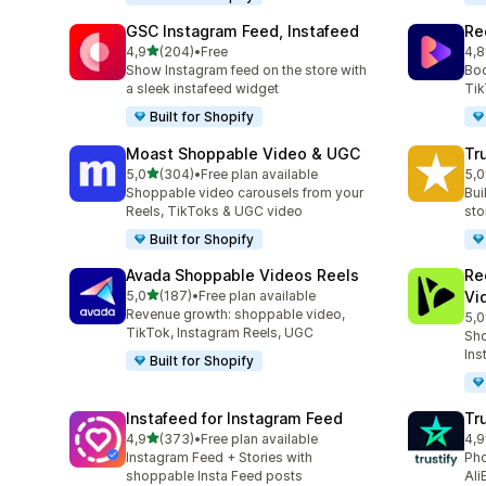
GSC Instagram Feed, Instafeed
Re
de 5 estrelas
4,9
(204)
•
Free
4,8
204 total de avaliações
216
Show Instagram feed on the store with
Boo
a sleek instafeed widget
Tik
Built for Shopify
Moast Shoppable Video & UGC
Tr
de 5 estrelas
5,0
(304)
•
Free plan available
5,0
304 total de avaliações
332
Shoppable video carousels from your
Bui
Reels, TikToks & UGC video
sto
Built for Shopify
Avada Shoppable Videos Reels
Re
de 5 estrelas
5,0
(187)
•
Free plan available
Vi
187 total de avaliações
Revenue growth: shoppable video,
5,0
284
TikTok, Instagram Reels, UGC
Sho
Ins
Built for Shopify
Instafeed for Instagram Feed
Tr
de 5 estrelas
4,9
(373)
•
Free plan available
4,9
373 total de avaliações
412
Instagram Feed + Stories with
Pho
shoppable Insta Feed posts
Ali