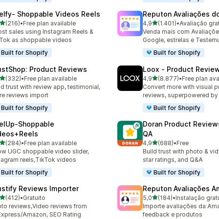
elfy‑ Shoppable Videos Reels
Reputon Avaliações d
de 5 estrelas
de 5 estrelas
(216)
•
Free plan available
4,9
(1.401)
•
 total de avaliações
1401 total de avaliações
st sales using Instagram Reels &
Venda mais com Avaliaçõe
Tok as shoppable videos
Google, estrelas e Teste
Built for Shopify
Built for Shopify
ustShop: Product Reviews
Loox ‑ Product Revie
de 5 estrelas
de 5 estrelas
(332)
•
Free plan available
4,9
(8.877)
•
Free plan ava
 total de avaliações
8877 total de avaliações
ld trust with review app, testimonial,
Convert more with visual p
re reviews import
reviews, superpowered by
Built for Shopify
Built for Shopify
elUp‑Shoppable
Doran Product Review
deos+Reels
QA
de 5 estrelas
de 5 estrelas
(284)
•
Free plan available
4,9
(688)
•
Free
 total de avaliações
688 total de avaliações
w UGC shoppable video slider,
Build trust with photo & vi
tagram reels,TikTok videos
star ratings, and Q&A
Built for Shopify
Built for Shopify
ustify Reviews Importer
Reputon Avaliações 
de 5 estrelas
de 5 estrelas
(412)
•
Gratuito
5,0
(184)
•
Instalação grat
 total de avaliações
184 total de avaliações
to reviews,Video reviews from
Importe avaliações da Am
Express/Amazon, SEO Rating
feedback e produtos