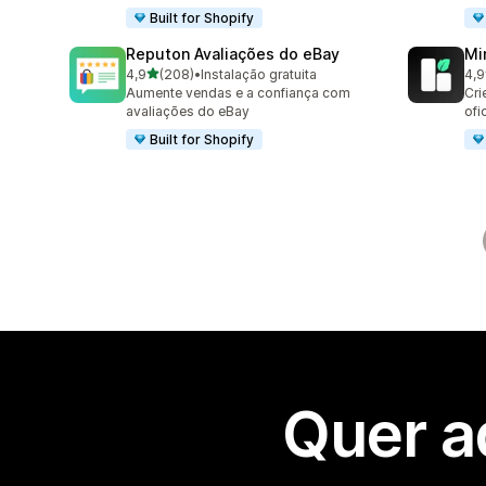
Built for Shopify
Reputon Avaliações do eBay
Mi
de 5 estrelas
4,9
(208)
•
Instalação gratuita
4,9
208 total de avaliações
25 
Aumente vendas e a confiança com
Cri
avaliações do eBay
ofi
Built for Shopify
Quer a