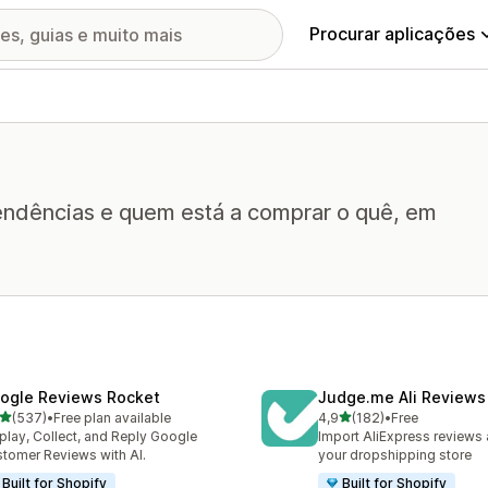
Procurar aplicações
tendências e quem está a comprar o quê, em
ogle Reviews Rocket
Judge.me Ali Reviews
de 5 estrelas
de 5 estrelas
(537)
•
Free plan available
4,9
(182)
•
Free
 total de avaliações
182 total de avaliações
play, Collect, and Reply Google
Import AliExpress reviews
tomer Reviews with AI.
your dropshipping store
Built for Shopify
Built for Shopify