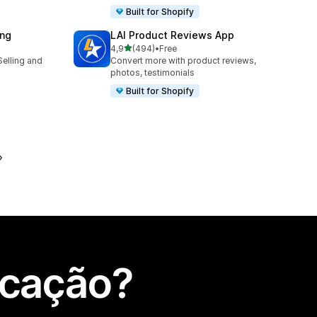
Built for Shopify
ing
LAI Product Reviews App
de 5 estrelas
4,9
(494)
•
Free
494 total de avaliações
Selling and
Convert more with product reviews,
photos, testimonials
Built for Shopify
icação?