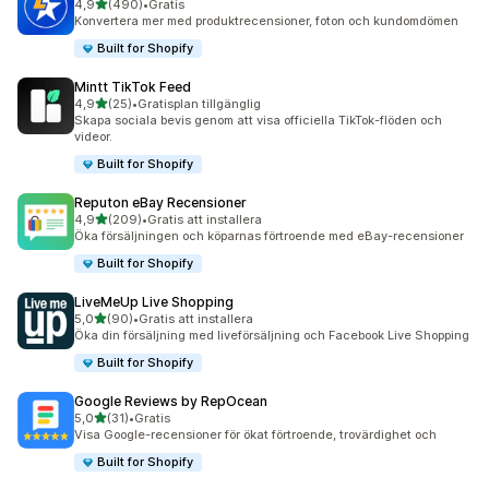
av 5 stjärnor
4,9
(490)
•
Gratis
490 recensioner totalt
Konvertera mer med produktrecensioner, foton och kundomdömen
Built for Shopify
Mintt TikTok Feed
av 5 stjärnor
4,9
(25)
•
Gratisplan tillgänglig
25 recensioner totalt
Skapa sociala bevis genom att visa officiella TikTok-flöden och
videor.
Built for Shopify
Reputon eBay Recensioner
av 5 stjärnor
4,9
(209)
•
Gratis att installera
209 recensioner totalt
Öka försäljningen och köparnas förtroende med eBay-recensioner
Built for Shopify
LiveMeUp Live Shopping
av 5 stjärnor
5,0
(90)
•
Gratis att installera
90 recensioner totalt
Öka din försäljning med liveförsäljning och Facebook Live Shopping
Built for Shopify
Google Reviews by RepOcean
av 5 stjärnor
5,0
(31)
•
Gratis
31 recensioner totalt
Visa Google-recensioner för ökat förtroende, trovärdighet och
Built for Shopify