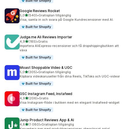
Built for Shopify
Google Reviews Rocket
av 5 stjärnor
5,0
(540)
•
Gratisplan tillgänglig
540 recensioner totalt
Visa, samla in och svara på Google Kundrecensioner med AI.
Built for Shopify
Judge.me Ali Reviews Importer
av 5 stjärnor
4,9
(185)
•
Gratis
185 recensioner totalt
Importera AliExpress-recensioner och få dropshippingbutiken att
växa
Built for Shopify
Moast Shoppable Video & UGC
av 5 stjärnor
5,0
(305)
•
Gratisplan tillgänglig
305 recensioner totalt
Köpbara videokaruseller från dina Reels, TikToks och UGC-videor
Built for Shopify
GSC Instagram Feed, Instafeed
av 5 stjärnor
4,9
(206)
•
Gratis
206 recensioner totalt
Visa Instagram-flöde i butiken med en elegant Instafeed-widget
Built for Shopify
Junip Product Reviews App & AI
av 5 stjärnor
4,8
(1 080)
•
Gratisplan tillgänglig
1080 recensioner totalt
Konvertera mer med produktrecensioner, obegränsat antal