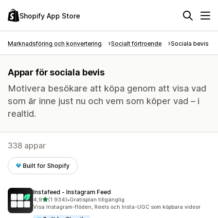
Shopify App Store
Marknadsföring och konvertering
Socialt förtroende
Sociala bevis
Appar för sociala bevis
Motivera besökare att köpa genom att visa vad
som är inne just nu och vem som köper vad – i
realtid.
338 appar
Built for Shopify
Instafeed ‑ Instagram Feed
av 5 stjärnor
4,9
(1 934)
•
Gratisplan tillgänglig
1934 recensioner totalt
Visa Instagram-flöden, Reels och Insta-UGC som köpbara videor