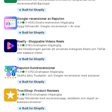
recensionsförfrågningar
Built for Shopify
Google‑recensioner av Reputon
av 5 stjärnor
4,9
(1 405)
•
Gratis testversion tillgänglig
1405 recensioner totalt
Bygg förtroende: Google-recensioner + AI-svar
Built for Shopify
Reelfy‑ Shoppable Videos Reels
av 5 stjärnor
4,8
(216)
•
Gratisplan tillgänglig
216 recensioner totalt
Öka försäljningen genom att använda Instagram Reels och TikTok
som köpbara videor
Built for Shopify
Reputon Kundrecensioner
av 5 stjärnor
4,9
(1 075)
•
Gratisplan tillgänglig
1075 recensioner totalt
Skaffa äkta Trustpilot- och Google-recensioner med autosvar
Built for Shopify
TrustShop: Product Reviews
av 5 stjärnor
4,9
(334)
•
Gratisplan tillgänglig
334 recensioner totalt
Bygg förtroende med recensionsapp, omdömen och import av
butiksrecensioner
Built for Shopify