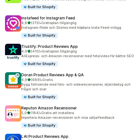
Built for Shopify
Instafeed for Instagram Feed
av 5 stjärnor
4,8
(373)
•
Gratisplan tillgänglig
373 recensioner totalt
Instagram-flöde och Stories med köpbara Insta Feed-inlägg
Built for Shopify
Trustify: Product Reviews App
av 5 stjärnor
4,9
(410)
•
Gratisplan tillgänglig
410 recensioner totalt
AliExpress- och Amazon-recensioner med foto/video för bättre SEO
Built for Shopify
Doran Product Reviews App & QA
av 5 stjärnor
4,9
(689)
•
Gratis
689 recensioner totalt
Bygg förtroende med foto- och videorecensioner, stjärnbetyg och
frågor och svar
Built for Shopify
Reputon Amazon Recensioner
av 5 stjärnor
5,0
(184)
•
Gratis att installera
184 recensioner totalt
Importera Amazon-recensioner och visa säljarfeedback
Built for Shopify
LAI Product Reviews App