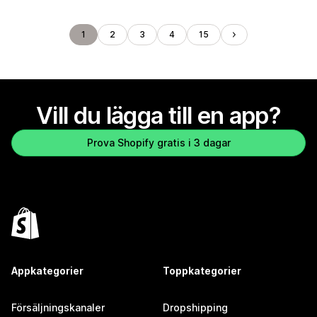
1
2
3
4
15
Vill du lägga till en app?
Prova Shopify gratis i 3 dagar
Appkategorier
Toppkategorier
Försäljningskanaler
Dropshipping