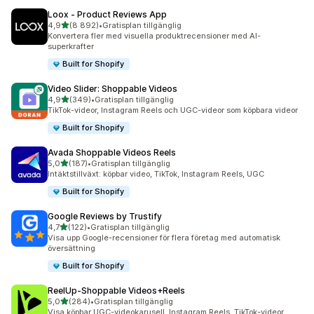
Loox ‑ Product Reviews App
av 5 stjärnor
4,9
(8 892)
•
Gratisplan tillgänglig
8892 recensioner totalt
Konvertera fler med visuella produktrecensioner med AI-
superkrafter
Built for Shopify
Video Slider: Shoppable Videos
av 5 stjärnor
4,9
(349)
•
Gratisplan tillgänglig
349 recensioner totalt
TikTok-videor, Instagram Reels och UGC-videor som köpbara videor
Built for Shopify
Avada Shoppable Videos Reels
av 5 stjärnor
5,0
(187)
•
Gratisplan tillgänglig
187 recensioner totalt
Intäktstillväxt: köpbar video, TikTok, Instagram Reels, UGC
Built for Shopify
Google Reviews by Trustify
av 5 stjärnor
4,7
(122)
•
Gratisplan tillgänglig
122 recensioner totalt
Visa upp Google-recensioner för flera företag med automatisk
översättning
Built for Shopify
ReelUp‑Shoppable Videos+Reels
av 5 stjärnor
5,0
(284)
•
Gratisplan tillgänglig
284 recensioner totalt
Visa köpbar UGC-videokarusell, Instagram Reels, TikTok-videor