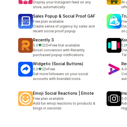
Display your Instagram feed on any
AI-
store, automatically.
off
Sales Popup & Social Proof GAF
Tr
Free plan available
Fre
Create sense of urgency by sales and
Dis
recent social proof popup
on 
Recently 3
Ko
เต็ม 5 ดาว
5.0
(22)
•
Free trial available
1.2
ทั้งหมด 22 รีวิว
ทั้ง
Boost conversion with Recently
Cre
purchased popup notifications.
Tik
Widgetic (Social Buttons)
Re
เต็ม 5 ดาว
5.0
(2)
•
Free
4.0
ทั้งหมด 2 รีวิว
ทั้ง
Get more followers on your social
Col
accounts with branded icons.
aut
Emoji Social Reactions | Emote
In
Free plan available
5.0
ทั้ง
Add fun emoji reactions to products &
Add
blogs in seconds
Hig