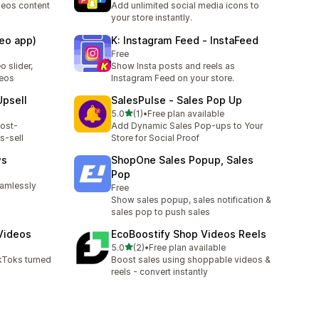
deos content
Add unlimited social media icons to
your store instantly.
deo app)
K: Instagram Feed ‑ InstaFeed
Free
 slider,
Show Insta posts and reels as
deos
Instagram Feed on your store.
Upsell
SalesPulse ‑ Sales Pop Up
เต็ม 5 ดาว
5.0
(1)
•
Free plan available
ทั้งหมด 1 รีวิว
post-
Add Dynamic Sales Pop-ups to Your
s-sell
Store for Social Proof
ws
ShopOne Sales Popup, Sales
Pop
eamlessly
Free
Show sales popup, sales notification &
sales pop to push sales
Videos
EcoBoostify Shop Videos Reels
เต็ม 5 ดาว
5.0
(2)
•
Free plan available
ทั้งหมด 2 รีวิว
kToks turned
Boost sales using shoppable videos &
reels - convert instantly