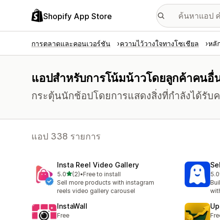
Shopify App Store
การตลาดและคอนเวอร์ชัน
ความไว้วางใจทางโซเชียล
หลั
แอปสำหรับการโน้มน้าวโดยลูกค้าคนอื่
กระตุ้นนักช้อปโดยการแสดงสิ่งที่กำลังได้รับ
แอป 338 รายการ
Insta Reel Video Gallery
Se
เต็ม 5 ดาว
5.0
(2)
•
Free to install
5.0
ทั้งหมด 2 รีวิว
ทั้ง
Sell more products with instagram
Bui
reels video gallery carousel
wit
InstaWall
Up
Free
Fre