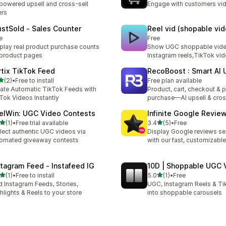
powered upsell and cross-sell
Engage with customers vi
ers
ustSold ‑ Sales Counter
Reel vid (shopable vi
e
Free
play real product purchase counts
Show UGC shoppable video
product pages
Instagram reels,TikTok vi
rtix TikTok Feed
RecoBoost : Smart AI 
เต็ม 5 ดาว
(2)
•
Free to install
Free plan available
หมด 2 รีวิว
ate Automatic TikTok Feeds with
Product, cart, checkout & 
Tok Videos Instantly
purchase—AI upsell & cros
elWin: UGC Video Contests
Infinite Google Revie
เต็ม 5 ดาว
เต็ม 5 ดาว
(1)
•
Free trial available
3.4
(5)
•
Free
หมด 1 รีวิว
ทั้งหมด 5 รีวิว
lect authentic UGC videos via
Display Google reviews s
omated giveaway contests
with our fast, customizable
stagram Feed ‑ Instafeed IG
10D | Shoppable UGC 
เต็ม 5 ดาว
เต็ม 5 ดาว
(1)
•
Free to install
5.0
(1)
•
Free
หมด 1 รีวิว
ทั้งหมด 1 รีวิว
 Instagram Feeds, Stories,
UGC, Instagram Reels & Ti
hlights & Reels to your store
into shoppable carousels