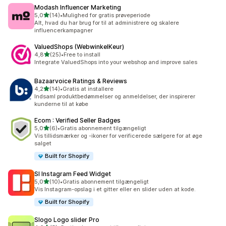
Modash Influencer Marketing
ud af 5 stjerner
5,0
(14)
•
Mulighed for gratis prøveperiode
14 anmeldelser i alt
Alt, hvad du har brug for til at administrere og skalere
influencerkampagner
ValuedShops (WebwinkelKeur)
ud af 5 stjerner
4,8
(25)
•
Free to install
25 anmeldelser i alt
Integrate ValuedShops into your webshop and improve sales
Bazaarvoice Ratings & Reviews
ud af 5 stjerner
4,2
(14)
•
Gratis at installere
14 anmeldelser i alt
Indsaml produktbedømmelser og anmeldelser, der inspirerer
kunderne til at købe
Ecom : Verified Seller Badges
ud af 5 stjerner
5,0
(6)
•
Gratis abonnement tilgængeligt
6 anmeldelser i alt
Vis tillidsmærker og -ikoner for verificerede sælgere for at øge
salget
Built for Shopify
SI Instagram Feed Widget
ud af 5 stjerner
5,0
(10)
•
Gratis abonnement tilgængeligt
10 anmeldelser i alt
Vis Instagram-opslag i et gitter eller en slider uden at kode.
Built for Shopify
Slogo Logo slider Pro