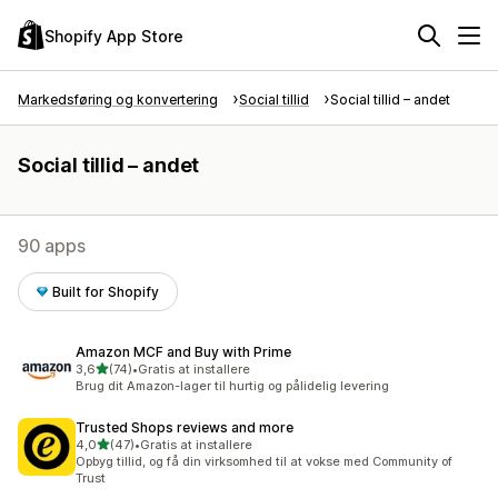
Shopify App Store
Markedsføring og konvertering
Social tillid
Social tillid – andet
Social tillid – andet
90 apps
Built for Shopify
Amazon MCF and Buy with Prime
ud af 5 stjerner
3,6
(74)
•
Gratis at installere
74 anmeldelser i alt
Brug dit Amazon-lager til hurtig og pålidelig levering
Trusted Shops reviews and more
ud af 5 stjerner
4,0
(47)
•
Gratis at installere
47 anmeldelser i alt
Opbyg tillid, og få din virksomhed til at vokse med Community of
Trust