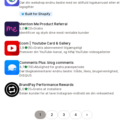
8 anmeldelser i alt
Gør din webshop endnu bedre med en stilfuld logokarrusel eller et
logogitter
Built for Shopify
Mention Me Product Referral
ud af 5 stjerner
5,0
(3)
•
Gratis
3 anmeldelser i alt
Identificer og styrk dine mest rentable kunder
Ecom | Youtube Card & Gallery
ud af 5 stjerner
3,8
(8)
•
Gratis abonnement tilgængeligt
8 anmeldelser i alt
Promover din YouTube-kanal, og tilføj YouTube-videogallerier
Comments Plus: blog comments
ud af 5 stjerner
4,7
(19)
•
Mulighed for gratis prøveperiode
19 anmeldelser i alt
Gør blogkommentarer endnu bedre: tråde, likes, brugervenlighed,
DISQUS
BrandPay Performance Rewards
ud af 5 stjerner
5,0
(1)
•
Gratis at installere
1 anmeldelser i alt
Beløn kunder for at lave Instagram-indhold om din virksomhed.
1
2
3
4