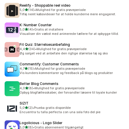
Reelify ‑ Shoppable reel video
ud af 5 stjerner
5,0
(14)
•
Mulighed for gratis prøveperiode
14 anmeldelser i alt
Tilføj nemt købsvideoer for at holde kunderne mere engageret.
K: Number Counter
ud af 5 stjerner
5,0
(4)
•
Gratis at installere
4 anmeldelser i alt
Visualiser din vækst med animerede tællere for at opbygge tillid.
Fit Quiz: Størrelsesanbefaling
ud af 5 stjerner
4,4
(34)
•
Mulighed for gratis prøveperiode
34 anmeldelser i alt
Øg salget ved at anbefale den rigtige størrelse tøj og sko
Commentify: Customer Comments
ud af 5 stjerner
4,7
(15)
•
Mulighed for gratis prøveperiode
15 anmeldelser i alt
Vis kunders kommentarer og feedback på blogs og produkter
Better Blog Comments
ud af 5 stjerner
4,0
(8)
•
Mulighed for gratis prøveperiode
8 anmeldelser i alt
Opbyg blogfællesskaber, der forvandler læsere til loyale kunder
SIZIT
ud af 5 stjerner
5,0
(2)
•
Prueba gratis disponible
2 anmeldelser i alt
Encuentra tu talla perfecta con una sola foto del pie
Logolicious ‑ Logo Slider
ud af 5 stjerner
5,0
(8)
•
Gratis abonnement tilgængeligt