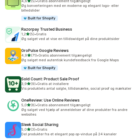
ud af 5 stjerner
4,6
(5)
•
Gratis abonnement tilgængeligt
5 anmeldelser i alt
Øg konverteringen med en moderne og elegant logo- eller
billedslider
Built for Shopify
Razorpay Trusted Business
ud af 5 stjerner
1,2
(5)
•
Gratis
5 anmeldelser i alt
Øg salget ved at vise en tillidswidget på dine produktsider
GroPulse Google Reviews
ud af 5 stjerner
4,9
(71)
•
Gratis abonnement tilgængeligt
71 anmeldelser i alt
Øg salget med autentisk kundefeedback fra Google Maps
Built for Shopify
Sold Count: Product Sale Proof
ud af 5 stjerner
3,9
(9)
•
Gratis at installere
9 anmeldelser i alt
Vis produktets antal solgte, tillidsmærke, social proof og mærkater
OneReview: Use Online Reviews
ud af 5 stjerner
5,0
(8)
•
Gratis abonnement tilgængeligt
8 anmeldelser i alt
Øg salget ved hjælp af anmeldelser af dine produkter fra andre
websites
Sleek Social Sharing
ud af 5 stjerner
5,0
(3)
•
Gratis
3 anmeldelser i alt
Del produkter fra et elegant pop op-vindue på 24 kanaler