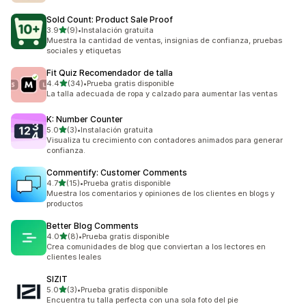
Sold Count: Product Sale Proof
de 5 estrellas
3.9
(9)
•
Instalación gratuita
9 reseñas en total
Muestra la cantidad de ventas, insignias de confianza, pruebas
sociales y etiquetas
Fit Quiz Recomendador de talla
de 5 estrellas
4.4
(34)
•
Prueba gratis disponible
34 reseñas en total
La talla adecuada de ropa y calzado para aumentar las ventas
K: Number Counter
de 5 estrellas
5.0
(3)
•
Instalación gratuita
3 reseñas en total
Visualiza tu crecimiento con contadores animados para generar
confianza.
Commentify: Customer Comments
de 5 estrellas
4.7
(15)
•
Prueba gratis disponible
15 reseñas en total
Muestra los comentarios y opiniones de los clientes en blogs y
productos
Better Blog Comments
de 5 estrellas
4.0
(8)
•
Prueba gratis disponible
8 reseñas en total
Crea comunidades de blog que conviertan a los lectores en
clientes leales
SIZIT
de 5 estrellas
5.0
(3)
•
Prueba gratis disponible
3 reseñas en total
Encuentra tu talla perfecta con una sola foto del pie