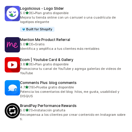
Logolicious ‑ Logo Slider
de 5 estrellas
5.0
(8)
•
Plan gratis disponible
8 reseñas en total
Mejora tu tienda online con un carrusel o una cuadrícula de
logotipos elegante
Built for Shopify
Mention Me Product Referral
de 5 estrellas
5.0
(3)
•
Gratis
3 reseñas en total
Identifica y amplifica a tus clientes más rentables
Ecom | Youtube Card & Gallery
de 5 estrellas
3.8
(8)
•
Plan gratis disponible
8 reseñas en total
Promociona tu canal de YouTube y agrega galerías de videos de
YouTube
Comments Plus: blog comments
de 5 estrellas
4.7
(19)
•
Prueba gratis disponible
19 reseñas en total
Potencia los comentarios del blog: hilos, me gusta, usabilidad y
DISQUS
BrandPay Performance Rewards
de 5 estrellas
5.0
(1)
•
Instalación gratuita
1 reseñas en total
Recompensa a los clientes por crear contenido en Instagram sobre
ti.