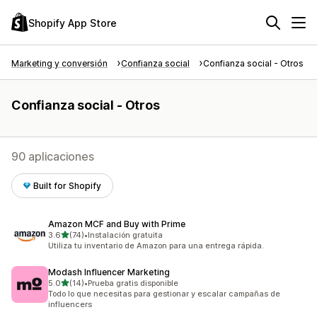
Shopify App Store
Marketing y conversión
Confianza social
Confianza social - Otros
Confianza social - Otros
90 aplicaciones
Built for Shopify
Amazon MCF and Buy with Prime
de 5 estrellas
3.6
(74)
•
Instalación gratuita
74 reseñas en total
Utiliza tu inventario de Amazon para una entrega rápida.
Modash Influencer Marketing
de 5 estrellas
5.0
(14)
•
Prueba gratis disponible
14 reseñas en total
Todo lo que necesitas para gestionar y escalar campañas de
influencers