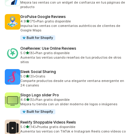
Mejora las ventas con un widget de confianza en tus páginas de
producto
GroPulse Google Reviews
de 5 estrellas
4.9
(71)
•
Plan gratis disponible
71 reseñas en total
Impulsa las ventas con comentarios auténticos de clientes de
Google Maps
Built for Shopify
OneReview: Use Online Reviews
de 5 estrellas
5.0
(8)
•
Plan gratis disponible
8 reseñas en total
Aumenta las ventas usando reseñas de tus productos de otros
sitios
Sleek Social Sharing
de 5 estrellas
5.0
(3)
•
Gratis
3 reseñas en total
Comparte productos desde una elegante ventana emergente en
24 canales
Slogo Logo slider Pro
de 5 estrellas
4.6
(5)
•
Plan gratis disponible
5 reseñas en total
Mejora tu tienda con un slider moderno de logos o imágenes
Built for Shopify
Reelify Shoppable Videos Reels
de 5 estrellas
5.0
(14)
•
Prueba gratis disponible
14 reseñas en total
Aumenta las ventas con TikTok e Instagram Reels como vídeos co