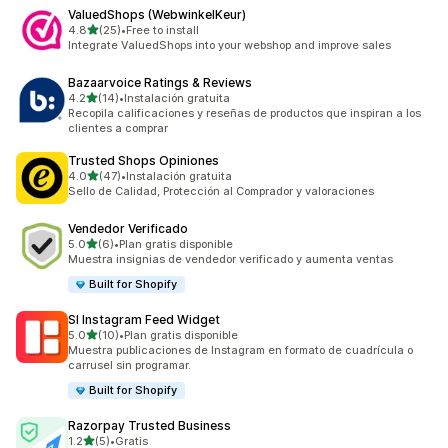
ValuedShops (WebwinkelKeur)
de 5 estrellas
4.8
(25)
•
Free to install
25 reseñas en total
Integrate ValuedShops into your webshop and improve sales
Bazaarvoice Ratings & Reviews
de 5 estrellas
4.2
(14)
•
Instalación gratuita
14 reseñas en total
Recopila calificaciones y reseñas de productos que inspiran a los
clientes a comprar
Trusted Shops Opiniones
de 5 estrellas
4.0
(47)
•
Instalación gratuita
47 reseñas en total
Sello de Calidad, Protección al Comprador y valoraciones
Vendedor Verificado
de 5 estrellas
5.0
(6)
•
Plan gratis disponible
6 reseñas en total
Muestra insignias de vendedor verificado y aumenta ventas
Built for Shopify
SI Instagram Feed Widget
de 5 estrellas
5.0
(10)
•
Plan gratis disponible
10 reseñas en total
Muestra publicaciones de Instagram en formato de cuadrícula o
carrusel sin programar.
Built for Shopify
Razorpay Trusted Business
de 5 estrellas
1.2
(5)
•
Gratis
5 reseñas en total