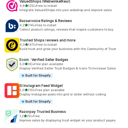
ValuedShops (WebwinkelKeur)
av 5 stjerner
4,8
(25)
•
Free to install
Totalt 25 omtaler
Integrate ValuedShops into your webshop and improve sales
Bazaarvoice Ratings & Reviews
av 5 stjerner
4,2
(14)
•
Free to install
Totalt 14 omtaler
Collect product ratings, reviews that inspire customers to buy
Trusted Shops reviews and more
av 5 stjerner
4,0
(47)
•
Free to install
Totalt 47 omtaler
Build trust and grow your business with the Community of Trust
Ecom : Verified Seller Badges
av 5 stjerner
5,0
(6)
•
Free plan available
Totalt 6 omtaler
Display Verified Seller Trust Badges & Icons To Increase Sales
Built for Shopify
SI Instagram Feed Widget
av 5 stjerner
5,0
(10)
•
Free plan available
Totalt 10 omtaler
Display Instagram posts into grid or slider without coding.
Built for Shopify
Razorpay Trusted Business
av 5 stjerner
1,2
(5)
•
Free
Totalt 5 omtaler
Improve sales by displaying trust widget on your product pages