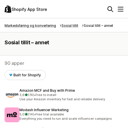
Shopify App Store
Markedsføring og konvertering
Sosial tillit
Sosial tillit – annet
Sosial tillit – annet
90 apper
Built for Shopify
Amazon MCF and Buy with Prime
av 5 stjerner
3,6
(74)
•
Free to install
Totalt 74 omtaler
Use your Amazon inventory for fast and reliable delivery
Modash Influencer Marketing
av 5 stjerner
5,0
(14)
•
Free trial available
Totalt 14 omtaler
Everything you need to run and scale influencer campaigns