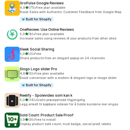
GroPulse Google Reviews
av 5 stjerner
4,9
(71)
•
Free plan available
Totalt 71 omtaler
Boost Sales with Authentic Customer Feedback from Google Map
Built for Shopify
OneReview: Use Online Reviews
av 5 stjerner
5,0
(8)
•
Free plan available
Totalt 8 omtaler
Increase sales using reviews of your products from other sites
Sleek Social Sharing
av 5 stjerner
5,0
(3)
•
Free
Totalt 3 omtaler
Share products from an elegant popup on 24 channels
Slogo Logo slider Pro
av 5 stjerner
4,6
(5)
•
Free plan available
Totalt 5 omtaler
Boost conversion with a modern & elegant logo or image slider
Built for Shopify
Reelify ‑ Spolevideo som kan k
av 5 stjerner
5,0
(14)
•
Gratis prøveperiode tilgjengelig
Totalt 14 omtaler
Legg enkelt til kjøpbare videoer for å holde kundene mer engas
Sold Count: Product Sale Proof
av 5 stjerner
3,9
(9)
•
Free to install
Totalt 9 omtaler
Display product sold count, trust badge, social proof, labels