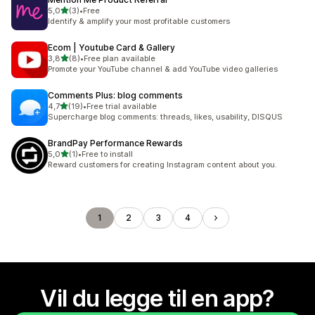
av 5 stjerner
5,0
(3)
•
Free
Totalt 3 omtaler
Identify & amplify your most profitable customers
Ecom | Youtube Card & Gallery
av 5 stjerner
3,8
(8)
•
Free plan available
Totalt 8 omtaler
Promote your YouTube channel & add YouTube video galleries
Comments Plus: blog comments
av 5 stjerner
4,7
(19)
•
Free trial available
Totalt 19 omtaler
Supercharge blog comments: threads, likes, usability, DISQUS
BrandPay Performance Rewards
av 5 stjerner
5,0
(1)
•
Free to install
Totalt 1 omtaler
Reward customers for creating Instagram content about you.
1
2
3
4
Vil du legge til en app?