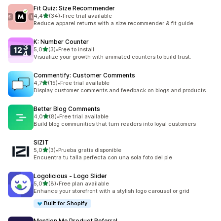
Fit Quiz: Size Recommender
av 5 stjerner
4,4
(34)
•
Free trial available
Totalt 34 omtaler
Reduce apparel returns with a size recommender & fit guide
K: Number Counter
av 5 stjerner
5,0
(3)
•
Free to install
Totalt 3 omtaler
Visualize your growth with animated counters to build trust.
Commentify: Customer Comments
av 5 stjerner
4,7
(15)
•
Free trial available
Totalt 15 omtaler
Display customer comments and feedback on blogs and products
Better Blog Comments
av 5 stjerner
4,0
(8)
•
Free trial available
Totalt 8 omtaler
Build blog communities that turn readers into loyal customers
SIZIT
av 5 stjerner
5,0
(3)
•
Prueba gratis disponible
Totalt 3 omtaler
Encuentra tu talla perfecta con una sola foto del pie
Logolicious ‑ Logo Slider
av 5 stjerner
5,0
(8)
•
Free plan available
Totalt 8 omtaler
Enhance your storefront with a stylish logo carousel or grid
Built for Shopify
Mention Me Product Referral