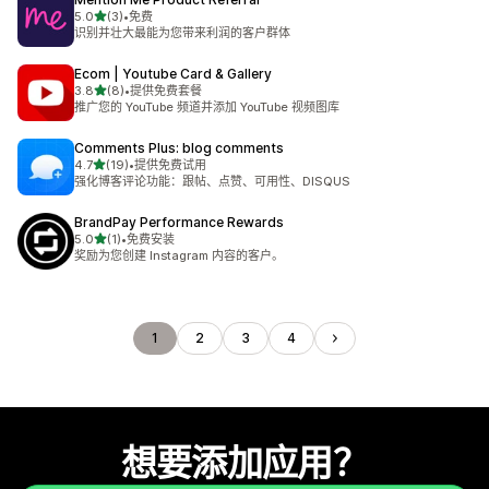
星（满分 5 星）
5.0
(3)
•
免费
总共 3 条评论
识别并壮大最能为您带来利润的客户群体
Ecom | Youtube Card & Gallery
星（满分 5 星）
3.8
(8)
•
提供免费套餐
总共 8 条评论
推广您的 YouTube 频道并添加 YouTube 视频图库
Comments Plus: blog comments
星（满分 5 星）
4.7
(19)
•
提供免费试用
总共 19 条评论
强化博客评论功能：跟帖、点赞、可用性、DISQUS
BrandPay Performance Rewards
星（满分 5 星）
5.0
(1)
•
免费安装
总共 1 条评论
奖励为您创建 Instagram 内容的客户。
1
2
3
4
想要添加应用？