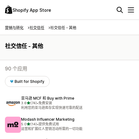
Shopify App Store
营销与转化
社交信任
社交信任 - 其他
社交信任 - 其他
90 个应用
Built for Shopify
亚马逊 MCF 和 Buy with Prime
星（满分 5 星）
3.6
(74)
•
免费安装
总共 74 条评论
利用您的亚马逊库存实现快速可靠的配送
Modash Influencer Marketing
星（满分 5 星）
5.0
(14)
•
提供免费试用
总共 14 条评论
运营和扩展红人营销活动所需的一切功能