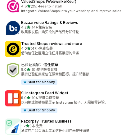
ValuedShops (WebwinkelKeur)
星（满分 5 星）
4.8
(25)
•
Free to install
总共 25 条评论
Integrate ValuedShops into your webshop and improve sales
Bazaarvoice Ratings & Reviews
星（满分 5 星）
4.2
(14)
•
免费安装
总共 14 条评论
收集激发客户购买欲的产品评分和评论
Trusted Shops reviews and more
星（满分 5 星）
4.0
(47)
•
免费安装
总共 47 条评论
借助信任社区建立信任并拓展您的业务
已验证卖家：信任徽章
星（满分 5 星）
5.0
(6)
•
提供免费套餐
总共 6 条评论
展示已验证卖家信任徽章和图标，提升销售额
Built for Shopify
SI Instagram Feed Widget
星（满分 5 星）
5.0
(10)
•
提供免费套餐
总共 10 条评论
以网格或轮播布局展示 Instagram 帖子，无需编程经验。
Built for Shopify
Razorpay Trusted Business
星（满分 5 星）
1.2
(5)
•
免费
总共 5 条评论
通过在产品页面上展示信任小组件来提升销量