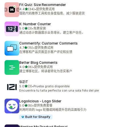
Fit Quiz: Size Recommender
星（满分 5 星）
4.4
(34)
•
提供免费试用
总共 34 条评论
借助尺码推荐工具和合身度指南，减少服装退货
K: Number Counter
星（满分 5 星）
5.0
(3)
•
免费安装
总共 3 条评论
通过动态计数器展示业务增长，建立客户信任。
Commentify: Customer Comments
星（满分 5 星）
4.7
(15)
•
提供免费试用
总共 15 条评论
在博客和产品页面显示客户评论和反馈
Better Blog Comments
星（满分 5 星）
4.0
(8)
•
提供免费试用
总共 8 条评论
建立博客社区，将读者转化为忠实客户
SIZIT
星（满分 5 星）
5.0
(3)
•
Prueba gratis disponible
总共 3 条评论
Encuentra tu talla perfecta con una sola foto del pie
Logolicious ‑ Logo Slider
星（满分 5 星）
5.0
(8)
•
提供免费套餐
总共 8 条评论
利用时尚的 logo 轮播或网格提升您的店面吸引力
Built for Shopify
Mention Me Product Referral