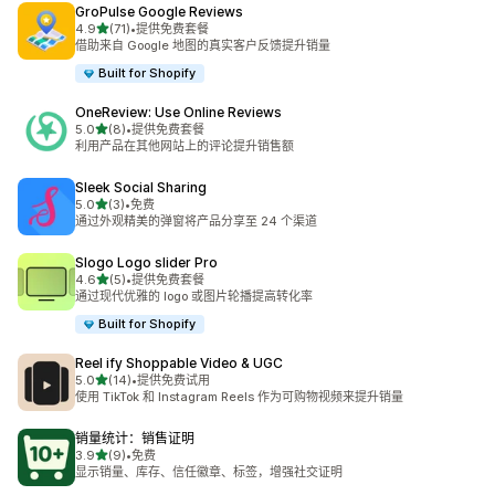
GroPulse Google Reviews
星（满分 5 星）
4.9
(71)
•
提供免费套餐
总共 71 条评论
借助来自 Google 地图的真实客户反馈提升销量
Built for Shopify
OneReview: Use Online Reviews
星（满分 5 星）
5.0
(8)
•
提供免费套餐
总共 8 条评论
利用产品在其他网站上的评论提升销售额
Sleek Social Sharing
星（满分 5 星）
5.0
(3)
•
免费
总共 3 条评论
通过外观精美的弹窗将产品分享至 24 个渠道
Slogo Logo slider Pro
星（满分 5 星）
4.6
(5)
•
提供免费套餐
总共 5 条评论
通过现代优雅的 logo 或图片轮播提高转化率
Built for Shopify
Reel ify Shoppable Video & UGC
星（满分 5 星）
5.0
(14)
•
提供免费试用
总共 14 条评论
使用 TikTok 和 Instagram Reels 作为可购物视频来提升销量
销量统计：销售证明
星（满分 5 星）
3.9
(9)
•
免费
总共 9 条评论
显示销量、库存、信任徽章、标签，增强社交证明