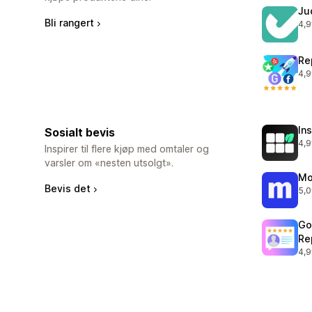
Ju
Bli rangert
4,9
Tot
Re
4,9
Tot
In
Sosialt bevis
4,9
Tot
Inspirer til flere kjøp med omtaler og
varsler om «nesten utsolgt».
Mo
Bevis det
5,0
Tot
Go
Re
4,9
Tot