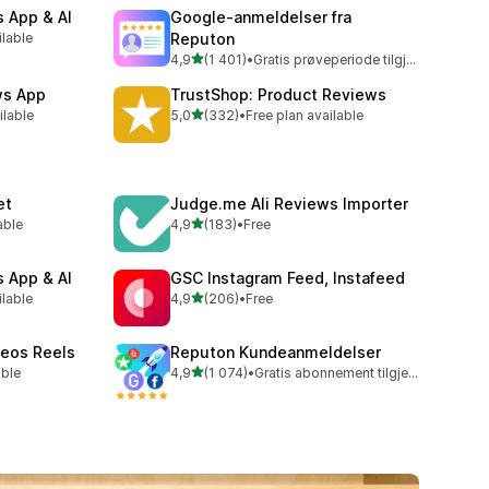
 App & AI
Google‑anmeldelser fra
ilable
Reputon
av 5 stjerner
4,9
(1 401)
•
Gratis prøveperiode tilgjengelig
Totalt 1401 omtaler
ws App
TrustShop: Product Reviews
av 5 stjerner
ilable
5,0
(332)
•
Free plan available
Totalt 332 omtaler
et
Judge.me Ali Reviews Importer
av 5 stjerner
able
4,9
(183)
•
Free
Totalt 183 omtaler
 App & AI
GSC Instagram Feed, Instafeed
av 5 stjerner
ilable
4,9
(206)
•
Free
Totalt 206 omtaler
deos Reels
Reputon Kundeanmeldelser
av 5 stjerner
able
4,9
(1 074)
•
Gratis abonnement tilgjengelig
Totalt 1074 omtaler