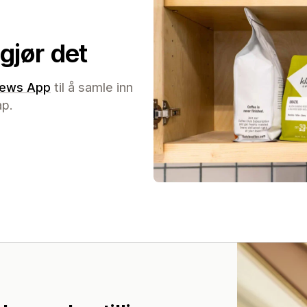
gjør det
iews App
til å samle inn
p.