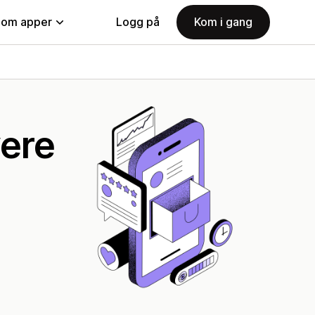
nom apper
Logg på
Kom i gang
vere