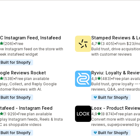
C Instagram Feed, Instafeed
Stamped Reviews & Lo
av 5 stjerner
av 5 stjerner
(206)
•
Free
4,7
(3 405)
•
From $23/m
alt 206 omtaler
Totalt 3405 omtaler
w Instagram feed on the store with
Build trust, drive acquisiti
leek instafeed widget
with customer reviews
Built for Shopify
ogle Reviews Rocket
Ryviu: Loyalty & Revi
av 5 stjerner
av 5 stjerner
(538)
•
Free plan available
4,9
(483)
•
Free plan avail
alt 538 omtaler
Totalt 483 omtaler
play, Collect, and Reply Google
Build trust, grow loyalty — 
tomer Reviews with AI.
reviews, Q&A, and rewards
Built for Shopify
Built for Shopify
stafeed ‑ Instagram Feed
Loox ‑ Product Revie
av 5 stjerner
av 5 stjerner
(1 929)
•
Free plan available
4,9
(8 874)
•
Free plan ava
alt 1929 omtaler
Totalt 8874 omtaler
play Instagram feeds, Reels & Insta
Convert more with visual p
 as shoppable videos
reviews, superpowered by
Built for Shopify
Built for Shopify