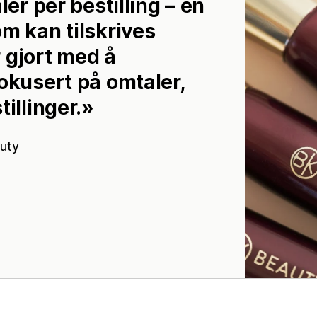
ler per bestilling – en
m kan tilskrives
r gjort med å
okusert på omtaler,
illinger.
uty