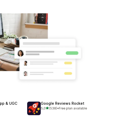
App & UGC
Google Reviews Rocket
av 5 stjerner
5,0
(538)
•
Free plan available
Totalt 538 omtaler