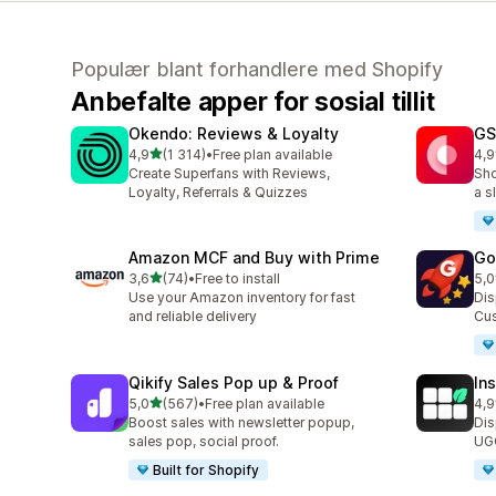
Populær blant forhandlere med Shopify
Anbefalte apper for sosial tillit
Okendo: Reviews & Loyalty
GS
av 5 stjerner
4,9
(1 314)
•
Free plan available
4,9
Totalt 1314 omtaler
Tot
Create Superfans with Reviews,
Sho
Loyalty, Referrals & Quizzes
a s
Amazon MCF and Buy with Prime
Go
av 5 stjerner
3,6
(74)
•
Free to install
5,0
Totalt 74 omtaler
Tot
Use your Amazon inventory for fast
Dis
and reliable delivery
Cus
Qikify Sales Pop up & Proof
In
av 5 stjerner
5,0
(567)
•
Free plan available
4,9
Totalt 567 omtaler
Tot
Boost sales with newsletter popup,
Dis
sales pop, social proof.
UGC
Built for Shopify