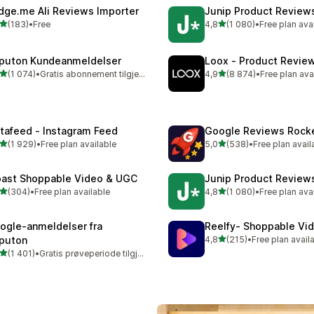
dge.me Ali Reviews Importer
Junip Product Reviews
av 5 stjerner
av 5 stjerner
(183)
•
Free
4,8
(1 080)
•
Free plan ava
alt 183 omtaler
Totalt 1080 omtaler
puton Kundeanmeldelser
Loox ‑ Product Revie
av 5 stjerner
av 5 stjerner
(1 074)
•
Gratis abonnement tilgjengelig
4,9
(8 874)
•
Free plan ava
alt 1074 omtaler
Totalt 8874 omtaler
stafeed ‑ Instagram Feed
Google Reviews Rock
av 5 stjerner
av 5 stjerner
(1 929)
•
Free plan available
5,0
(538)
•
Free plan avail
alt 1929 omtaler
Totalt 538 omtaler
ast Shoppable Video & UGC
Junip Product Reviews
av 5 stjerner
av 5 stjerner
(304)
•
Free plan available
4,8
(1 080)
•
Free plan ava
alt 304 omtaler
Totalt 1080 omtaler
ogle‑anmeldelser fra
Reelfy‑ Shoppable Vi
av 5 stjerner
puton
4,8
(215)
•
Free plan avail
Totalt 215 omtaler
av 5 stjerner
(1 401)
•
Gratis prøveperiode tilgjengelig
alt 1401 omtaler