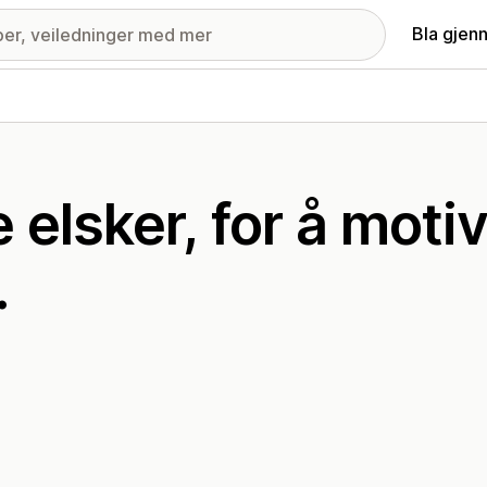
Bla gjen
elsker, for å moti
.