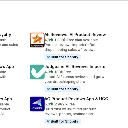
yalty
Ali Reviews: AI Product Review
av 5 stjerner
onth
4,8
(1 388)
•
Free plan available
Totalt 1388 omtaler
on and sales
Product reviews importer - Boost
dropshipping sales w/ reviews
Built for Shopify
ews App
Judge.me Ali Reviews Importer
av 5 stjerner
able
4,9
(183)
•
Free
Totalt 183 omtaler
with
Import AliExpress reviews and grow
your dropshipping store
Built for Shopify
ws App
AG Product Reviews App & UGC
av 5 stjerner
ilable
5,0
(2 989)
•
Free
Totalt 2989 omtaler
roduct
Build trust w/ unlimited product
 AI
reviews, photos, testimonials
Built for Shopify