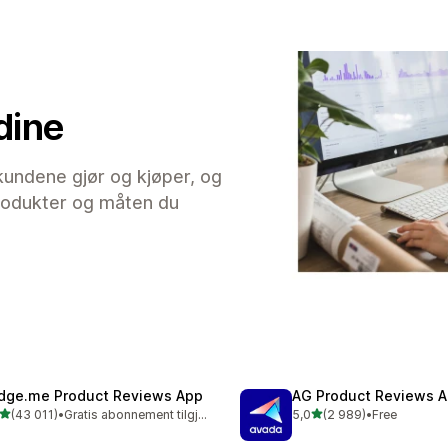
dine
 kundene gjør og kjøper, og
 produkter og måten du
dge.me Product Reviews App
AG Product Reviews 
av 5 stjerner
av 5 stjerner
(43 011)
•
Gratis abonnement tilgjengelig
5,0
(2 989)
•
Free
alt 43011 omtaler
Totalt 2989 omtaler