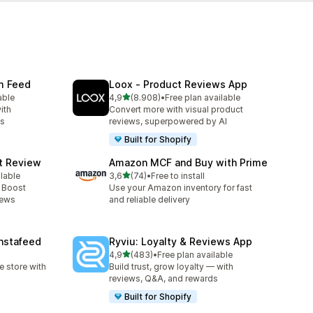
am Feed
Loox ‑ Product Reviews App
de 5 estrelas
able
4,9
(8.908)
•
Free plan available
8908 total de avaliações
ith
Convert more with visual product
ts
reviews, superpowered by AI
Built for Shopify
ct Review
Amazon MCF and Buy with Prime
de 5 estrelas
ilable
3,6
(74)
•
Free to install
74 total de avaliações
- Boost
Use your Amazon inventory for fast
iews
and reliable delivery
nstafeed
Ryviu: Loyalty & Reviews App
de 5 estrelas
4,9
(483)
•
Free plan available
483 total de avaliações
 store with
Build trust, grow loyalty — with
reviews, Q&A, and rewards
Built for Shopify