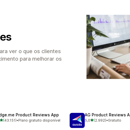
tes
ra ver o que os clientes
cimento para melhorar os
dge.me Product Reviews App
AG Product Reviews 
de 5 estrelas
de 5 estrelas
(43.151)
•
Plano gratuito disponível
5,0
(2.992)
•
Gratuito
51 total de avaliações
2992 total de avaliações