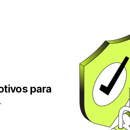
otivos para
.