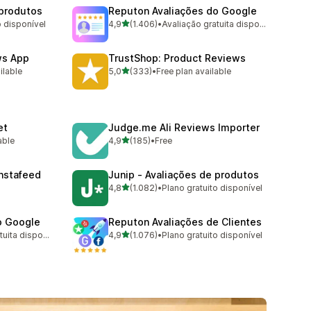
 produtos
Reputon Avaliações do Google
de 5 estrelas
o disponível
4,9
(1.406)
•
Avaliação gratuita disponível
1406 total de avaliações
ws App
TrustShop: Product Reviews
de 5 estrelas
ilable
5,0
(333)
•
Free plan available
333 total de avaliações
et
Judge.me Ali Reviews Importer
de 5 estrelas
able
4,9
(185)
•
Free
185 total de avaliações
nstafeed
Junip ‑ Avaliações de produtos
de 5 estrelas
4,8
(1.082)
•
Plano gratuito disponível
1082 total de avaliações
o Google
Reputon Avaliações de Clientes
de 5 estrelas
Avaliação gratuita disponível
4,9
(1.076)
•
Plano gratuito disponível
1076 total de avaliações