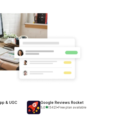
App & UGC
Google Reviews Rocket
de 5 estrelas
5,0
(542)
•
Free plan available
542 total de avaliações