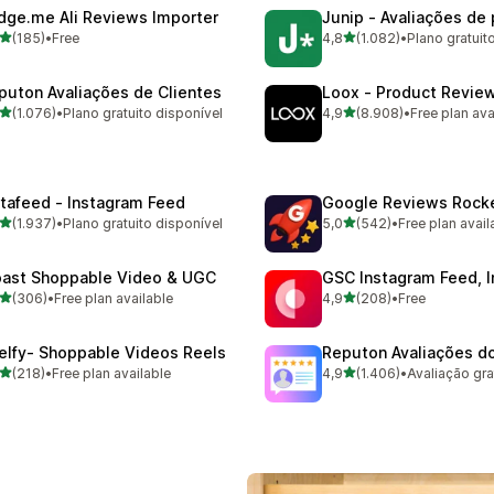
dge.me Ali Reviews Importer
Junip ‑ Avaliações de
de 5 estrelas
de 5 estrelas
(185)
•
Free
4,8
(1.082)
•
Plano gratuit
 total de avaliações
1082 total de avaliações
puton Avaliações de Clientes
Loox ‑ Product Revie
de 5 estrelas
de 5 estrelas
(1.076)
•
Plano gratuito disponível
4,9
(8.908)
•
Free plan ava
6 total de avaliações
8908 total de avaliações
stafeed ‑ Instagram Feed
Google Reviews Rock
de 5 estrelas
de 5 estrelas
(1.937)
•
Plano gratuito disponível
5,0
(542)
•
Free plan avail
7 total de avaliações
542 total de avaliações
ast Shoppable Video & UGC
GSC Instagram Feed, I
de 5 estrelas
de 5 estrelas
(306)
•
Free plan available
4,9
(208)
•
Free
 total de avaliações
208 total de avaliações
elfy‑ Shoppable Videos Reels
Reputon Avaliações d
de 5 estrelas
de 5 estrelas
(218)
•
Free plan available
4,9
(1.406)
•
 total de avaliações
1406 total de avaliações