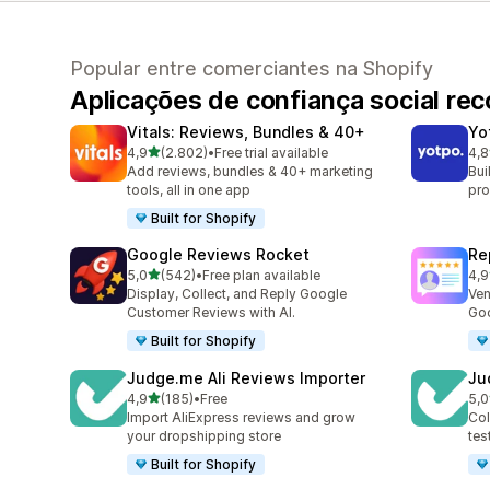
Popular entre comerciantes na Shopify
Aplicações de confiança social r
Vitals: Reviews, Bundles & 40+
Yo
de 5 estrelas
4,9
(2.802)
•
Free trial available
4,8
2802 total de avaliações
439
Add reviews, bundles & 40+ marketing
Bui
tools, all in one app
pro
Built for Shopify
Google Reviews Rocket
Re
de 5 estrelas
5,0
(542)
•
Free plan available
4,9
542 total de avaliações
140
Display, Collect, and Reply Google
Ven
Customer Reviews with AI.
Goo
Built for Shopify
Judge.me Ali Reviews Importer
Ju
de 5 estrelas
4,9
(185)
•
Free
5,0
185 total de avaliações
431
Import AliExpress reviews and grow
Col
your dropshipping store
tes
Built for Shopify