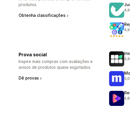
produtos.
Ju
4,9
185
Obtenha classificações
Re
4,9
107
In
Prova social
4,9
193
Inspire mais compras com avaliações e
avisos de produtos quase esgotados.
Mo
Dê provas
5,0
306
Re
4,8
218