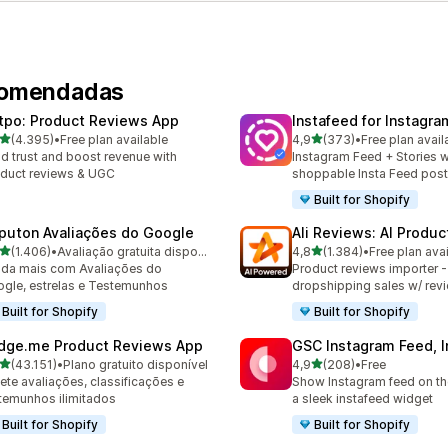
ecomendadas
tpo: Product Reviews App
Instafeed for Instagr
de 5 estrelas
de 5 estrelas
(4.395)
•
Free plan available
4,9
(373)
•
Free plan avail
5 total de avaliações
373 total de avaliações
ld trust and boost revenue with
Instagram Feed + Stories w
duct reviews & UGC
shoppable Insta Feed pos
Built for Shopify
puton Avaliações do Google
Ali Reviews: AI Produ
de 5 estrelas
de 5 estrelas
(1.406)
•
Avaliação gratuita disponível
4,8
(1.384)
•
Free plan ava
6 total de avaliações
1384 total de avaliações
da mais com Avaliações do
Product reviews importer 
gle, estrelas e Testemunhos
dropshipping sales w/ rev
Built for Shopify
Built for Shopify
dge.me Product Reviews App
GSC Instagram Feed, I
de 5 estrelas
de 5 estrelas
(43.151)
•
Plano gratuito disponível
4,9
(208)
•
Free
51 total de avaliações
208 total de avaliações
ete avaliações, classificações e
Show Instagram feed on the
temunhos ilimitados
a sleek instafeed widget
Built for Shopify
Built for Shopify