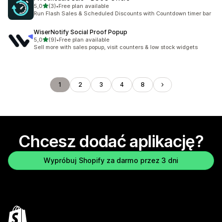
na 5 gwiazdek
5,0
(3)
•
Free plan available
Łączna liczba recenzji: 3
Run Flash Sales & Scheduled Discounts with Countdown timer bar
WiserNotify Social Proof Popup
na 5 gwiazdek
5,0
(9)
•
Free plan available
Łączna liczba recenzji: 9
Sell more with sales popup, visit counters & low stock widgets
1
2
3
4
8
Chcesz dodać aplikację?
Wypróbuj Shopify za darmo przez 3 dni