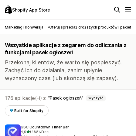
Shopify App Store
Marketing i konwersja
Oferuj sprzedaż droższych produktów i pakietó
Wszystkie aplikacje z zegarem do odliczania z
funkcjami pasek ogłoszeń
Przekonaj klientów, że warto się pospieszyć.
Zachęć ich do działania, zanim upłynie
wyznaczony czas (lub skończą się zapasy).
176 aplikacje(-i) z
Pasek ogłoszeń
Wyczyść
Built for Shopify
GSC Countdown Timer Bar
na 5 gwiazdek
4,9
(488)
•
Free
Łączna liczba recenzji: 488