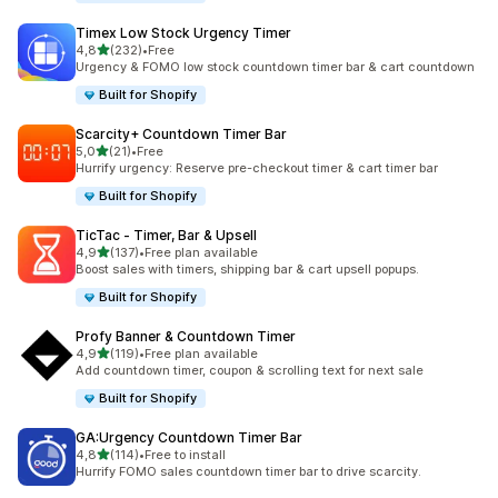
Timex Low Stock Urgency Timer
na 5 gwiazdek
4,8
(232)
•
Free
Łączna liczba recenzji: 232
Urgency & FOMO low stock countdown timer bar & cart countdown
Built for Shopify
Scarcity+ Countdown Timer Bar
na 5 gwiazdek
5,0
(21)
•
Free
Łączna liczba recenzji: 21
Hurrify urgency: Reserve pre-checkout timer & cart timer bar
Built for Shopify
TicTac ‑ Timer, Bar & Upsell
na 5 gwiazdek
4,9
(137)
•
Free plan available
Łączna liczba recenzji: 137
Boost sales with timers, shipping bar & cart upsell popups.
Built for Shopify
Profy Banner & Countdown Timer
na 5 gwiazdek
4,9
(119)
•
Free plan available
Łączna liczba recenzji: 119
Add countdown timer, coupon & scrolling text for next sale
Built for Shopify
GA:Urgency Countdown Timer Bar
na 5 gwiazdek
4,8
(114)
•
Free to install
Łączna liczba recenzji: 114
Hurrify FOMO sales countdown timer bar to drive scarcity.