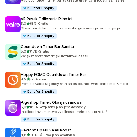
Add countdown timer bar to create urgency & boost flash sales
Built for Shopify
VR Pasek Odliczania Pilności
na 5 gwiazdek
5,0
(81)
•
Gratis
Łączna liczba recenzji: 81
Stwórz niedobór z licznikami niskiego stanu i przyklejonym prz
Built for Shopify
Countdown Timer Bar Samita
na 5 gwiazdek
5,0
(171)
•
Gratis
Łączna liczba recenzji: 171
Zwiększ sprzedaż dzięki licznikowi czasu
Built for Shopify
Hoppy FOMO Countdown Timer Bar
na 5 gwiazdek
4,9
(78)
•
Free
Łączna liczba recenzji: 78
Promote Sales Urgency with sales countdowns, cart timer & more
Built for Shopify
Algoshop Timer: Okazja czasowa
na 5 gwiazdek
5,0
(83)
•
Bezpłatny plan jest dostępny
Łączna liczba recenzji: 83
Inteligentny timer tworzy pilność i zwiększa sprzedaż
Built for Shopify
Hextom: Upsell Sales Boost
na 5 gwiazdek
4,8
(1 436)
•
Free plan available
Łączna liczba recenzji: 1436