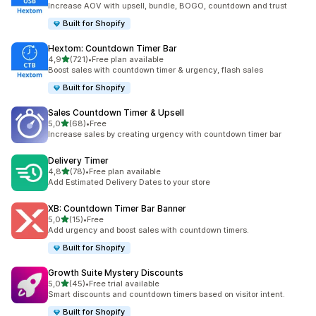
Increase AOV with upsell, bundle, BOGO, countdown and trust
Built for Shopify
Hextom: Countdown Timer Bar
na 5 gwiazdek
4,9
(721)
•
Free plan available
Łączna liczba recenzji: 721
Boost sales with countdown timer & urgency, flash sales
Built for Shopify
Sales Countdown Timer & Upsell
na 5 gwiazdek
5,0
(68)
•
Free
Łączna liczba recenzji: 68
Increase sales by creating urgency with countdown timer bar
Delivery Timer
na 5 gwiazdek
4,8
(78)
•
Free plan available
Łączna liczba recenzji: 78
Add Estimated Delivery Dates to your store
XB: Countdown Timer Bar Banner
na 5 gwiazdek
5,0
(15)
•
Free
Łączna liczba recenzji: 15
Add urgency and boost sales with countdown timers.
Built for Shopify
Growth Suite Mystery Discounts
na 5 gwiazdek
5,0
(45)
•
Free trial available
Łączna liczba recenzji: 45
Smart discounts and countdown timers based on visitor intent.
Built for Shopify