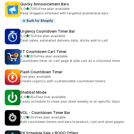
Quicky Announcement Bars
na 5 gwiazdek
5,0
(126)
•
Free plan available
Łączna liczba recenzji: 126
Keep shoppers informed with targeted promotional bars
Built for Shopify
Urgency Countdown Timer Bar
na 5 gwiazdek
5,0
(1)
•
Free plan available
Łączna liczba recenzji: 1
flash sales, estimated delivery date, sticky add to cart
ET Countdown Cart Timer
na 5 gwiazdek
4,9
(81)
•
Free plan available
Łączna liczba recenzji: 81
Countdown timer on cart page & side cart as a checkout timer
Flash Countdown Timer
Free plan available
Create urgency with customizable countdown timers
Shabbat Mode
na 5 gwiazdek
4,9
(8)
•
Free trial available
Łączna liczba recenzji: 8
Easily schedule to close your store weekly or on specific days
VOL ‑ Countdown Timer Bar
na 5 gwiazdek
5,0
(3)
•
Free plan available
Łączna liczba recenzji: 3
Add countdown timers and bars to product, cart and store pages
PX Schedule Sale + BOGO Offers