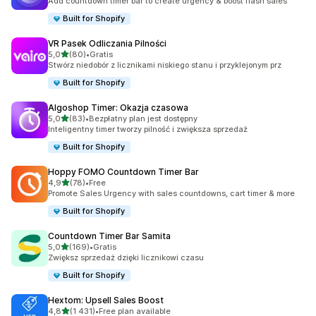
Add countdown timer bar to create urgency & boost flash sales
Built for Shopify
VR Pasek Odliczania Pilności
na 5 gwiazdek
5,0
(80)
•
Gratis
Łączna liczba recenzji: 80
Stwórz niedobór z licznikami niskiego stanu i przyklejonym prz
Built for Shopify
Algoshop Timer: Okazja czasowa
na 5 gwiazdek
5,0
(83)
•
Bezpłatny plan jest dostępny
Łączna liczba recenzji: 83
Inteligentny timer tworzy pilność i zwiększa sprzedaż
Built for Shopify
Hoppy FOMO Countdown Timer Bar
na 5 gwiazdek
4,9
(78)
•
Free
Łączna liczba recenzji: 78
Promote Sales Urgency with sales countdowns, cart timer & more
Built for Shopify
Countdown Timer Bar Samita
na 5 gwiazdek
5,0
(169)
•
Gratis
Łączna liczba recenzji: 169
Zwiększ sprzedaż dzięki licznikowi czasu
Built for Shopify
Hextom: Upsell Sales Boost
na 5 gwiazdek
4,8
(1 431)
•
Free plan available
Łączna liczba recenzji: 1431