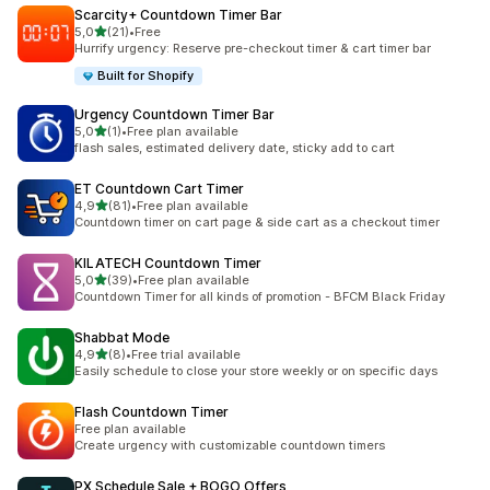
Scarcity+ Countdown Timer Bar
na 5 gwiazdek
5,0
(21)
•
Free
Łączna liczba recenzji: 21
Hurrify urgency: Reserve pre-checkout timer & cart timer bar
Built for Shopify
Urgency Countdown Timer Bar
na 5 gwiazdek
5,0
(1)
•
Free plan available
Łączna liczba recenzji: 1
flash sales, estimated delivery date, sticky add to cart
ET Countdown Cart Timer
na 5 gwiazdek
4,9
(81)
•
Free plan available
Łączna liczba recenzji: 81
Countdown timer on cart page & side cart as a checkout timer
KILATECH Countdown Timer
na 5 gwiazdek
5,0
(39)
•
Free plan available
Łączna liczba recenzji: 39
Countdown Timer for all kinds of promotion - BFCM Black Friday
Shabbat Mode
na 5 gwiazdek
4,9
(8)
•
Free trial available
Łączna liczba recenzji: 8
Easily schedule to close your store weekly or on specific days
Flash Countdown Timer
Free plan available
Create urgency with customizable countdown timers
PX Schedule Sale + BOGO Offers