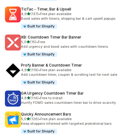
TicTac ‑ Timer, Bar & Upsell
na 5 gwiazdek
4,9
(137)
•
Free plan available
Łączna liczba recenzji: 137
Boost sales with timers, shipping bar & cart upsell popups.
Built for Shopify
XB: Countdown Timer Bar Banner
na 5 gwiazdek
5,0
(15)
•
Free
Łączna liczba recenzji: 15
Add urgency and boost sales with countdown timers.
Built for Shopify
Profy Banner & Countdown Timer
na 5 gwiazdek
4,9
(119)
•
Free plan available
Łączna liczba recenzji: 119
Add countdown timer, coupon & scrolling text for next sale
Built for Shopify
GA:Urgency Countdown Timer Bar
na 5 gwiazdek
4,8
(114)
•
Free to install
Łączna liczba recenzji: 114
Hurrify FOMO sales countdown timer bar to drive scarcity.
Quicky Announcement Bars
na 5 gwiazdek
5,0
(126)
•
Free plan available
Łączna liczba recenzji: 126
Keep shoppers informed with targeted promotional bars
Built for Shopify