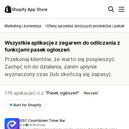
Shopify App Store
Marketing i konwersja
Oferuj sprzedaż droższych produktów i pakietó
Wszystkie aplikacje z zegarem do odliczania z
funkcjami pasek ogłoszeń
Przekonaj klientów, że warto się pospieszyć.
Zachęć ich do działania, zanim upłynie
wyznaczony czas (lub skończą się zapasy).
176 aplikacje(-i) z
Pasek ogłoszeń
Wyczyść
Built for Shopify
GSC Countdown Timer Bar
na 5 gwiazdek
4,9
(475)
•
Free
Łączna liczba recenzji: 475