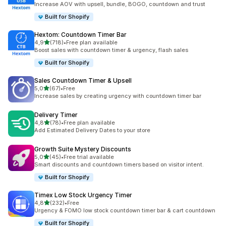
Increase AOV with upsell, bundle, BOGO, countdown and trust
Built for Shopify
Hextom: Countdown Timer Bar
na 5 gwiazdek
4,9
(718)
•
Free plan available
Łączna liczba recenzji: 718
Boost sales with countdown timer & urgency, flash sales
Built for Shopify
Sales Countdown Timer & Upsell
na 5 gwiazdek
5,0
(67)
•
Free
Łączna liczba recenzji: 67
Increase sales by creating urgency with countdown timer bar
Delivery Timer
na 5 gwiazdek
4,8
(78)
•
Free plan available
Łączna liczba recenzji: 78
Add Estimated Delivery Dates to your store
Growth Suite Mystery Discounts
na 5 gwiazdek
5,0
(45)
•
Free trial available
Łączna liczba recenzji: 45
Smart discounts and countdown timers based on visitor intent.
Built for Shopify
Timex Low Stock Urgency Timer
na 5 gwiazdek
4,8
(232)
•
Free
Łączna liczba recenzji: 232
Urgency & FOMO low stock countdown timer bar & cart countdown
Built for Shopify