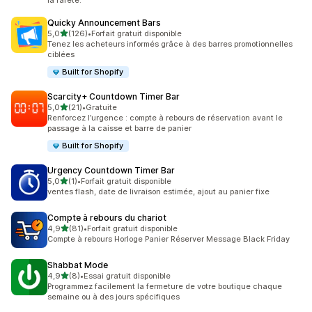
la rareté.
Quicky Announcement Bars
étoile(s) sur 5
5,0
(126)
•
Forfait gratuit disponible
126 avis au total
Tenez les acheteurs informés grâce à des barres promotionnelles
ciblées
Built for Shopify
Scarcity+ Countdown Timer Bar
étoile(s) sur 5
5,0
(21)
•
Gratuite
21 avis au total
Renforcez l’urgence : compte à rebours de réservation avant le
passage à la caisse et barre de panier
Built for Shopify
Urgency Countdown Timer Bar
étoile(s) sur 5
5,0
(1)
•
Forfait gratuit disponible
1 avis au total
ventes flash, date de livraison estimée, ajout au panier fixe
Compte à rebours du chariot
étoile(s) sur 5
4,9
(81)
•
Forfait gratuit disponible
81 avis au total
Compte à rebours Horloge Panier Réserver Message Black Friday
Shabbat Mode
étoile(s) sur 5
4,9
(8)
•
Essai gratuit disponible
8 avis au total
Programmez facilement la fermeture de votre boutique chaque
semaine ou à des jours spécifiques