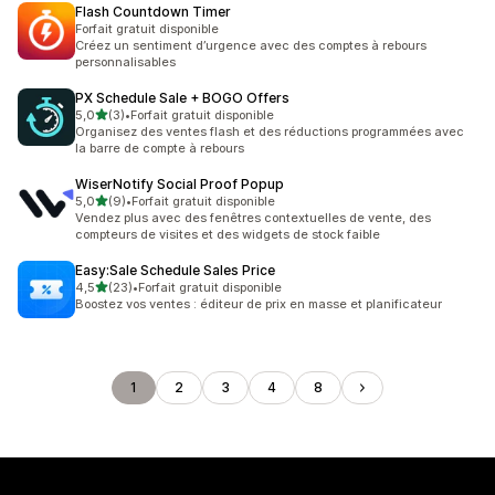
Flash Countdown Timer
Forfait gratuit disponible
Créez un sentiment d’urgence avec des comptes à rebours
personnalisables
PX Schedule Sale + BOGO Offers
étoile(s) sur 5
5,0
(3)
•
Forfait gratuit disponible
3 avis au total
Organisez des ventes flash et des réductions programmées avec
la barre de compte à rebours
WiserNotify Social Proof Popup
étoile(s) sur 5
5,0
(9)
•
Forfait gratuit disponible
9 avis au total
Vendez plus avec des fenêtres contextuelles de vente, des
compteurs de visites et des widgets de stock faible
Easy:Sale Schedule Sales Price
étoile(s) sur 5
4,5
(23)
•
Forfait gratuit disponible
23 avis au total
Boostez vos ventes : éditeur de prix en masse et planificateur
1
2
3
4
8