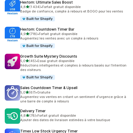
Hextom: Ultimate Sales Boost
étoile(s) sur 5
4,8
(1 434)
•
Forfait gratuit disponible
1434 avis au total
Badge de confiance, compte à rebours et BOGO pour les ventes
Built for Shopify
Hextom: Countdown Timer Bar
étoile(s) sur 5
4,9
(718)
•
Forfait gratuit disponible
718 avis au total
Augmentez les ventes avec un compte à rebours
Built for Shopify
Growth Suite Mystery Discounts
étoile(s) sur 5
5,0
(45)
•
Essai gratuit disponible
45 avis au total
Réductions intelligentes et comptes à rebours basés sur l’intention
des visiteurs.
Built for Shopify
Sales Countdown Timer & Upsell
étoile(s) sur 5
5,0
(67)
•
Gratuite
67 avis au total
Augmentez vos ventes en créant un sentiment d'urgence grâce à
une barre de compte à rebours
Delivery Timer
étoile(s) sur 5
4,8
(78)
•
Forfait gratuit disponible
78 avis au total
Ajouter des dates de livraison estimées à votre boutique
Timex Low Stock Urgency Timer