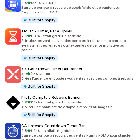
étoile(s) sur 5
4,8
(232)
•
Gratuite
232 avis au total
Barre de compte à rebours de stock faible et de panier pour
l’urgence et le FOMO
Built for Shopify
TicTac ‑ Timer, Bar & Upsell
étoile(s) sur 5
4,9
(137)
•
Forfait gratuit disponible
137 avis au total
Stimulez les ventes avec des comptes à rebours, une barre de
livraison et des fenêtres contextuelles de vente incitative au
panier.
Built for Shopify
XB: Countdown Timer Bar Banner
étoile(s) sur 5
5,0
(15)
•
Gratuite
15 avis au total
Créez l’urgence et boostez vos ventes avec des comptes à rebours.
Built for Shopify
Profy Compte a Rebours Banner
étoile(s) sur 5
4,9
(119)
•
Forfait gratuit disponible
119 avis au total
Ajouter une bannière de compte à rebours au magasin
Built for Shopify
GA:Urgency Countdown Timer Bar
étoile(s) sur 5
4,8
(114)
•
Installation gratuite
114 avis au total
Barre de compte à rebours des ventes Hurrify FOMO pour stimuler