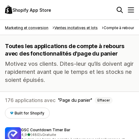
Shopify App Store
Marketing et conversion
Ventes incitatives et lots
Compte à rebours
Toutes les applications de compte à rebours
avec des fonctionnalités d'page du panier
Motivez vos clients. Dites-leur qu’ils doivent agir
rapidement avant que le temps et les stocks ne
soient épuisés.
176 applications avec
Page du panier
Effacer
Built for Shopify
GSC Countdown Timer Bar
étoile(s) sur 5
4,9
(480)
•
Gratuite
480 avis au total