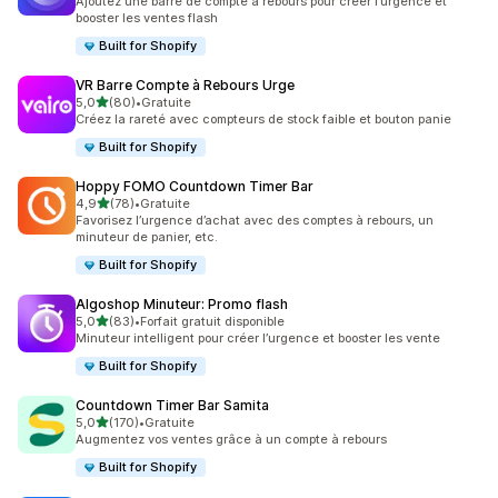
Ajoutez une barre de compte à rebours pour créer l’urgence et
booster les ventes flash
Built for Shopify
VR Barre Compte à Rebours Urge
étoile(s) sur 5
5,0
(80)
•
Gratuite
80 avis au total
Créez la rareté avec compteurs de stock faible et bouton panie
Built for Shopify
Hoppy FOMO Countdown Timer Bar
étoile(s) sur 5
4,9
(78)
•
Gratuite
78 avis au total
Favorisez l’urgence d’achat avec des comptes à rebours, un
minuteur de panier, etc.
Built for Shopify
Algoshop Minuteur: Promo flash
étoile(s) sur 5
5,0
(83)
•
Forfait gratuit disponible
83 avis au total
Minuteur intelligent pour créer l’urgence et booster les vente
Built for Shopify
Countdown Timer Bar Samita
étoile(s) sur 5
5,0
(170)
•
Gratuite
170 avis au total
Augmentez vos ventes grâce à un compte à rebours
Built for Shopify