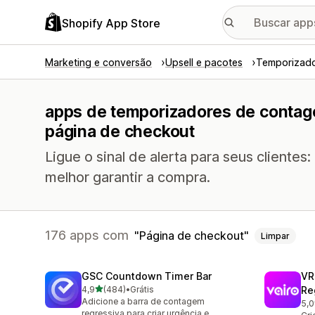
Shopify App Store
Marketing e conversão
Upsell e pacotes
Temporizado
apps de temporizadores de contag
página de checkout
Ligue o sinal de alerta para seus clientes
melhor garantir a compra.
176 apps com
Página de checkout
Limpar
GSC Countdown Timer Bar
VR
de 5 estrelas
4,9
(484)
•
Grátis
Re
484 avaliações ao todo
Adicione a barra de contagem
5,0
80 
regressiva para criar urgência e