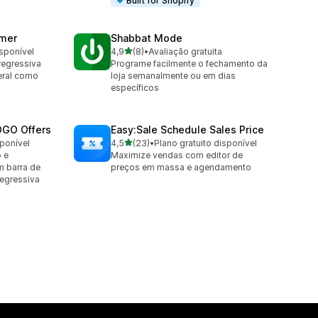
Built for Shopify
imer
Shabbat Mode
de 5 estrelas
isponível
4,9
(8)
•
Avaliação gratuita
8 avaliações ao todo
egressiva
Programe facilmente o fechamento da
teral como
loja semanalmente ou em dias
específicos
OGO Offers
Easy:Sale Schedule Sales Price
de 5 estrelas
sponível
4,5
(23)
•
Plano gratuito disponível
23 avaliações ao todo
 e
Maximize vendas com editor de
 barra de
preços em massa e agendamento
egressiva