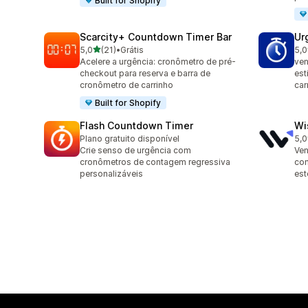
Built for Shopify
Scarcity+ Countdown Timer Bar
Ur
de 5 estrelas
5,0
(21)
•
Grátis
5,0
21 avaliações ao todo
1 a
Acelere a urgência: cronômetro de pré-
ven
checkout para reserva e barra de
est
cronômetro de carrinho
car
Built for Shopify
Flash Countdown Timer
Wi
Plano gratuito disponível
5,0
9 a
Crie senso de urgência com
Ven
cronômetros de contagem regressiva
con
personalizáveis
est