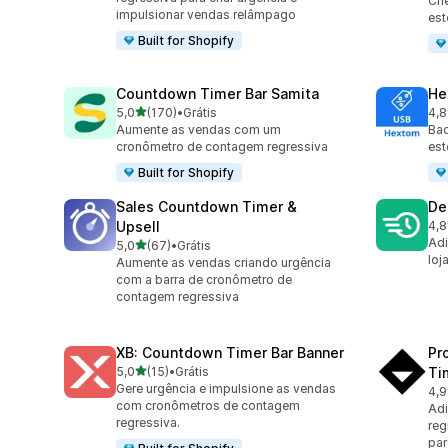
Cri
impulsionar vendas relâmpago
est
Built for Shopify
Countdown Timer Bar Samita
He
de 5 estrelas
5,0
(170)
•
Grátis
4,8
170 avaliações ao todo
143
Aumente as vendas com um
Bad
cronômetro de contagem regressiva
est
Built for Shopify
Sales Countdown Timer &
De
Upsell
4,8
78 
Adi
de 5 estrelas
5,0
(67)
•
Grátis
67 avaliações ao todo
loj
Aumente as vendas criando urgência
com a barra de cronômetro de
contagem regressiva
XB: Countdown Timer Bar Banner
Pr
de 5 estrelas
5,0
(15)
•
Grátis
Ti
15 avaliações ao todo
Gere urgência e impulsione as vendas
4,9
119
com cronômetros de contagem
Adi
regressiva.
reg
par