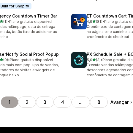
Built for Shopify
gency Countdown Timer Bar
ET Countdown Cart T
de 5 estrelas
de 5 estrelas
(1)
•
Plano gratuito disponível
4,9
(81)
•
Plano gratuito d
valiações ao todo
81 avaliações ao todo
das relâmpago, data de entrega
Cronômetro de contagem r
imada, botão fixo de adicionar ao
na página e no carrinho la
rinho
cronômetro de checkout
serNotify Social Proof Popup
PX Schedule Sale + B
de 5 estrelas
de 5 estrelas
(9)
•
Plano gratuito disponível
5,0
(3)
•
Plano gratuito di
valiações ao todo
3 avaliações ao todo
da mais com pop-ups de vendas,
Execute vendas relâmpago
tadores de visitas e widgets de
descontos agendados com
oque baixo
cronômetro de contagem r
Avançar
1
2
3
4
…
8