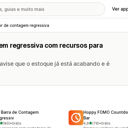
Ver ap
r de contagem regressiva
em regressiva com recursos para
: avise que o estoque já está acabando e é
 Barra de Contagem
Hoppy FOMO Countdo
gressiv
Bar
de 5 estrelas
de 5 estrelas
(80)
•
Grátis
4,9
(78)
•
Grátis
avaliações ao todo
78 avaliações ao todo