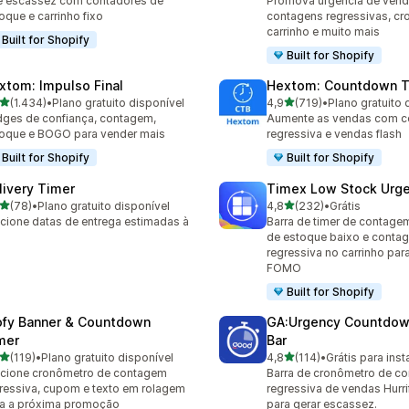
e escassez com contadores de
Promova urgência de ven
oque e carrinho fixo
contagens regressivas, c
carrinho e muito mais
Built for Shopify
Built for Shopify
xtom: Impulso Final
Hextom: Countdown T
de 5 estrelas
de 5 estrelas
(1.434)
•
Plano gratuito disponível
4,9
(719)
•
Plano gratuito 
4 avaliações ao todo
719 avaliações ao todo
ges de confiança, contagem,
Aumente as vendas com 
oque e BOGO para vender mais
regressiva e vendas flash
Built for Shopify
Built for Shopify
livery Timer
Timex Low Stock Urg
de 5 estrelas
de 5 estrelas
(78)
•
Plano gratuito disponível
4,8
(232)
•
Grátis
avaliações ao todo
232 avaliações ao todo
cione datas de entrega estimadas à
Barra de timer de contage
a
de estoque baixo e conta
regressiva no carrinho par
FOMO
Built for Shopify
ofy Banner & Countdown
GA:Urgency Countdow
mer
Bar
de 5 estrelas
de 5 estrelas
(119)
•
Plano gratuito disponível
4,8
(114)
•
Grátis para inst
 avaliações ao todo
114 avaliações ao todo
cione cronômetro de contagem
Barra de cronômetro de c
ressiva, cupom e texto em rolagem
regressiva de vendas Hur
a a próxima promoção
para gerar escassez.