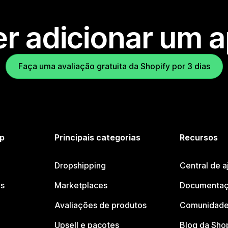
r adicionar um 
Faça uma avaliação gratuita da Shopify por 3 dias
p
Principais categorias
Recursos
Dropshipping
Central de a
os
Marketplaces
Documentaç
Avaliações de produtos
Comunidade
Upsell e pacotes
Blog da Sho