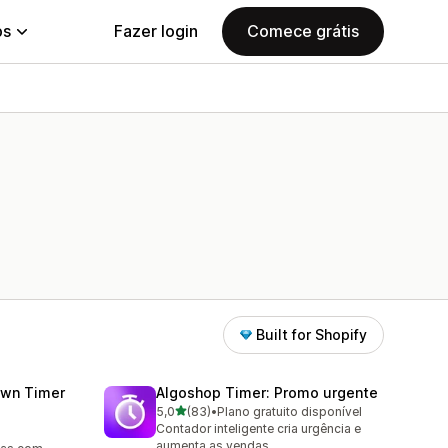
ps
Fazer login
Comece grátis
Built for Shopify
wn Timer
Algoshop Timer: Promo urgente
de 5 estrelas
5,0
(83)
•
Plano gratuito disponível
83 avaliações ao todo
Contador inteligente cria urgência e
aumenta as vendas