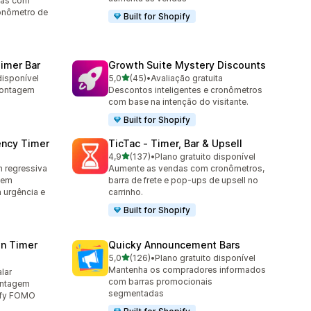
das com
ronômetro de
Built for Shopify
imer Bar
Growth Suite Mystery Discounts
de 5 estrelas
disponível
5,0
(45)
•
Avaliação gratuita
45 avaliações ao todo
contagem
Descontos inteligentes e cronômetros
com base na intenção do visitante.
Built for Shopify
ency Timer
TicTac ‑ Timer, Bar & Upsell
de 5 estrelas
4,9
(137)
•
Plano gratuito disponível
137 avaliações ao todo
m regressiva
Aumente as vendas com cronômetros,
gem
barra de frete e pop-ups de upsell no
a urgência e
carrinho.
Built for Shopify
n Timer
Quicky Announcement Bars
de 5 estrelas
5,0
(126)
•
Plano gratuito disponível
126 avaliações ao todo
Mantenha os compradores informados
alar
com barras promocionais
ontagem
segmentadas
rify FOMO