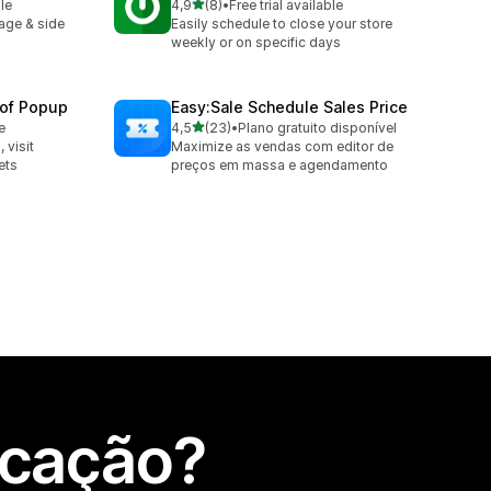
de 5 estrelas
le
4,9
(8)
•
Free trial available
8 total de avaliações
age & side
Easily schedule to close your store
weekly or on specific days
oof Popup
Easy:Sale Schedule Sales Price
de 5 estrelas
e
4,5
(23)
•
Plano gratuito disponível
23 total de avaliações
 visit
Maximize as vendas com editor de
ets
preços em massa e agendamento
icação?