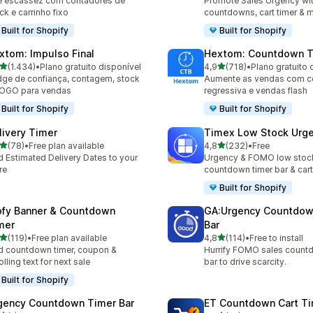
e escassez com contadores de
Promote Sales Urgency wit
ck e carrinho fixo
countdowns, cart timer & 
Built for Shopify
Built for Shopify
xtom: Impulso Final
Hextom: Countdown T
de 5 estrelas
de 5 estrelas
(1.434)
•
Plano gratuito disponível
4,9
(718)
•
Plano gratuito 
4 total de avaliações
718 total de avaliações
ge de confiança, contagem, stock
Aumente as vendas com 
BOGO para vendas
regressiva e vendas flash
Built for Shopify
Built for Shopify
livery Timer
Timex Low Stock Urg
de 5 estrelas
de 5 estrelas
(78)
•
Free plan available
4,8
(232)
•
Free
total de avaliações
232 total de avaliações
 Estimated Delivery Dates to your
Urgency & FOMO low stoc
re
countdown timer bar & ca
Built for Shopify
ofy Banner & Countdown
GA:Urgency Countdow
mer
Bar
de 5 estrelas
de 5 estrelas
(119)
•
Free plan available
4,8
(114)
•
Free to install
 total de avaliações
114 total de avaliações
 countdown timer, coupon &
Hurrify FOMO sales count
olling text for next sale
bar to drive scarcity.
Built for Shopify
gency Countdown Timer Bar
ET Countdown Cart T