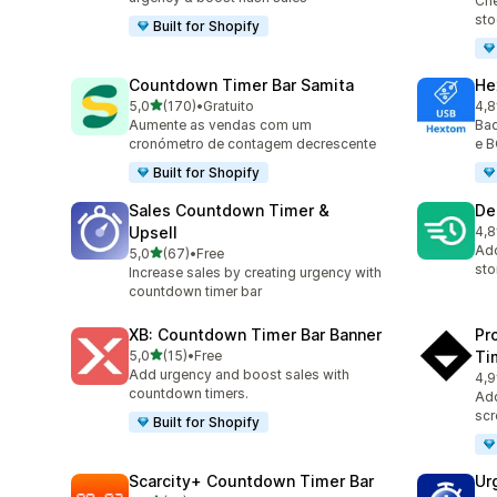
Cri
sto
Built for Shopify
Countdown Timer Bar Samita
He
de 5 estrelas
5,0
(170)
•
Gratuito
4,8
170 total de avaliações
143
Aumente as vendas com um
Bad
cronómetro de contagem decrescente
e 
Built for Shopify
Sales Countdown Timer &
De
Upsell
4,8
78 
Add
de 5 estrelas
5,0
(67)
•
Free
67 total de avaliações
sto
Increase sales by creating urgency with
countdown timer bar
XB: Countdown Timer Bar Banner
Pr
de 5 estrelas
5,0
(15)
•
Free
Ti
15 total de avaliações
Add urgency and boost sales with
4,9
119
countdown timers.
Add
scr
Built for Shopify
Scarcity+ Countdown Timer Bar
Ur