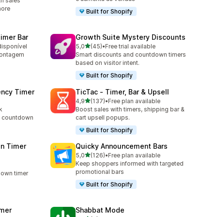
h sales
more
Built for Shopify
imer Bar
Growth Suite Mystery Discounts
de 5 estrelas
disponível
5,0
(45)
•
Free trial available
45 total de avaliações
contagem
Smart discounts and countdown timers
based on visitor intent.
Built for Shopify
ency Timer
TicTac ‑ Timer, Bar & Upsell
de 5 estrelas
4,9
(137)
•
Free plan available
137 total de avaliações
k
Boost sales with timers, shipping bar &
rt countdown
cart upsell popups.
Built for Shopify
n Timer
Quicky Announcement Bars
de 5 estrelas
5,0
(126)
•
Free plan available
126 total de avaliações
Keep shoppers informed with targeted
promotional bars
down timer
Built for Shopify
imer
Shabbat Mode