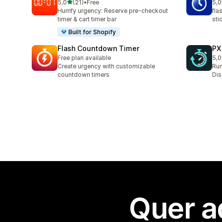
de 5 estrelas
5,0
(21)
•
Free
5,0
21 total de avaliações
1 t
Hurrify urgency: Reserve pre-checkout
fla
timer & cart timer bar
sti
Built for Shopify
Flash Countdown Timer
PX
Free plan available
5,0
3 t
Create urgency with customizable
Run
countdown timers
Dis
Quer a