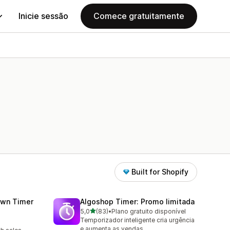
Inicie sessão
Comece gratuitamente
Built for Shopify
wn Timer
Algoshop Timer: Promo limitada
de 5 estrelas
5,0
(83)
•
Plano gratuito disponível
83 total de avaliações
Temporizador inteligente cria urgência
e aumenta as vendas