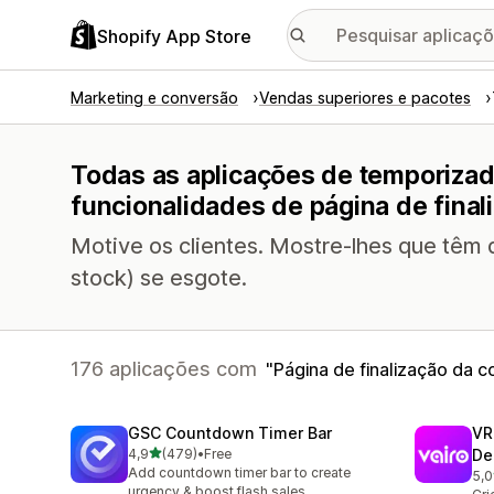
Shopify App Store
Marketing e conversão
Vendas superiores e pacotes
Todas as aplicações de temporiza
funcionalidades de página de fina
Motive os clientes. Mostre-lhes que têm 
stock) se esgote.
176 aplicações com
Página de finalização da 
GSC Countdown Timer Bar
VR
de 5 estrelas
4,9
(479)
•
Free
De
479 total de avaliações
Add countdown timer bar to create
5,0
80 
urgency & boost flash sales