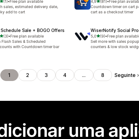
de 5 estrelas
de 5 estrelas
(1)
•
Free plan available
4,9
(81)
•
Free plan availab
otal de avaliações
81 total de avaliações
sh sales, estimated delivery date,
Countdown timer on cart p
cky add to cart
cart as a checkout timer
 Schedule Sale + BOGO Offers
WiserNotify Social Pr
de 5 estrelas
de 5 estrelas
(3)
•
Free plan available
5,0
(9)
•
Free plan availabl
otal de avaliações
9 total de avaliações
 Flash Sales & Scheduled
Sell more with sales popup,
counts with Countdown timer bar
counters & low stock widg
Seguinte
1
2
3
4
…
8
dicionar uma apl