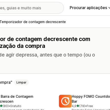
Procurar aplicações
Temporizador de contagem decrescente
dor de contagem decrescente com
lização da compra
de agir depressa, antes que o tempo (ou o
compra
Limpar
 Barra de Contagem
Hoppy FOMO Countdo
crescen
Bar
de 5 estrelas
de 5 estrelas
(80)
•
Gratuito
4,9
(78)
•
Free
total de avaliações
78 total de avaliações