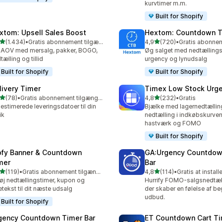
kurvtimer m.m.
Built for Shopify
xtom: Upsell Sales Boost
Hextom: Countdown T
ud af 5 stjerner
ud af 5 stjerner
(1.434)
•
Gratis abonnement tilgængeligt
4,9
(720)
•
4 anmeldelser i alt
720 anmeldelser i alt
AOV med mersalg, pakker, BOGO,
Øg salget med nedtællings
tælling og tillid
urgency og lynudsalg
Built for Shopify
Built for Shopify
livery Timer
Timex Low Stock Urg
ud af 5 stjerner
ud af 5 stjerner
(78)
•
Gratis abonnement tilgængeligt
4,8
(232)
•
Gratis
anmeldelser i alt
232 anmeldelser i alt
 estimerede leveringsdatoer til din
Bjælke med lagernedtællin
ik
nedtælling i indkøbskurven
hastværk og FOMO
Built for Shopify
ofy Banner & Countdown
GA:Urgency Countdow
mer
Bar
ud af 5 stjerner
ud af 5 stjerner
(119)
•
Gratis abonnement tilgængeligt
4,8
(114)
•
Gratis at install
 anmeldelser i alt
114 anmeldelser i alt
føj nedtællingstimer, kupon og
Hurrify FOMO-salgsnedtæll
letekst til dit næste udsalg
der skaber en følelse af b
udbud.
Built for Shopify
gency Countdown Timer Bar
ET Countdown Cart T