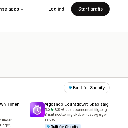
se apps
Log ind
Start gratis
Built for Shopify
wn Timer
Algoshop Countdown: Skab salg
ud af 5 stjerner
5,0
(83)
•
Gratis abonnement tilgængeligt
83 anmeldelser i alt
Smart nedtælling skaber hast og øger
salget
k under
inger,
Built for Shopify