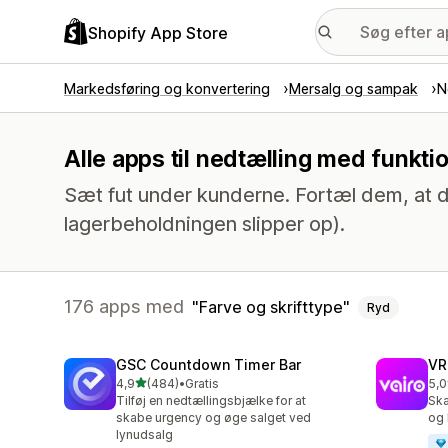
Shopify App Store
Markedsføring og konvertering
Mersalg og sampak
N
Alle apps til nedtælling med funkti
Sæt fut under kunderne. Fortæl dem, at d
lagerbeholdningen slipper op).
176 apps med
Farve og skrifttype
Ryd
GSC Countdown Timer Bar
VR
ud af 5 stjerner
4,9
(484)
•
Gratis
5,0
484 anmeldelser i alt
80 
Tilføj en nedtællingsbjælke for at
Ska
skabe urgency og øge salget ved
og 
lynudsalg