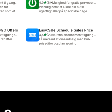
ud af 5 stjerner
Gratis abonnement tilgængeligt
4,9
(8)
•
Mulighed for gratis prøveperiode
8 anmeldelser i alt
en for
Planlæg nemt at lukke din butik
ven som et
ugentligt eller på specifikke dage
OGO Offers
Easy:Sale Schedule Sales Price
ud af 5 stjerner
Gratis abonnement tilgængeligt
4,5
(23)
•
Gratis abonnement tilgængeligt
23 anmeldelser i alt
 rabatter
Få mere ud af dine udsalg med bulk-
priseditor og planlægning