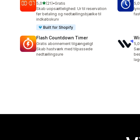
ud af 5 stjerner
5,0
(21)
•
Gratis
5,0
21 anmeldelser i alt
1 a
Skab uopsættelighed: Ur til reservation
lyn
før betaling og nedtællingsbjælke til
fas
indkøbskurv
Built for Shopify
Flash Countdown Timer
Wi
Gratis abonnement tilgængeligt
5,0
9 a
Skab hastværk med tilpassede
Sæ
nedtællingsure
bes
lag