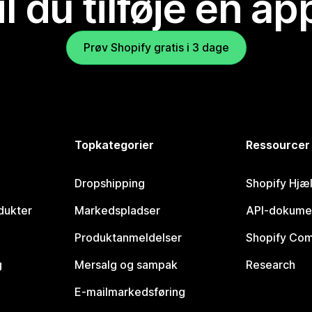
il du tilføje en ap
Prøv Shopify gratis i 3 dage
Topkategorier
Ressourcer
Dropshipping
Shopify Hjæ
dukter
Markedspladser
API-dokume
Produktanmeldelser
Shopify Co
g
Mersalg og sampak
Research
E-mailmarkedsføring