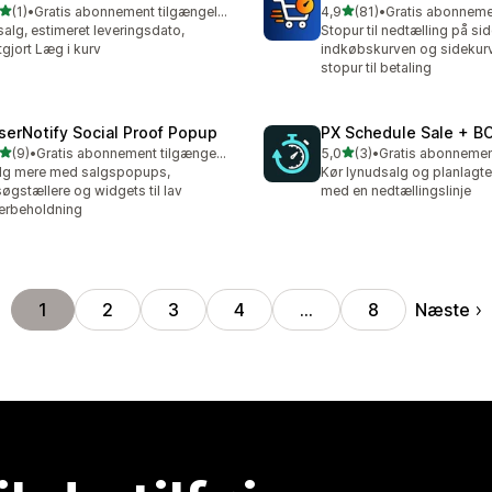
ud af 5 stjerner
ud af 5 stjerner
(1)
•
Gratis abonnement tilgængeligt
4,9
(81)
•
nmeldelser i alt
81 anmeldelser i alt
salg, estimeret leveringsdato,
Stopur til nedtælling på sid
tgjort Læg i kurv
indkøbskurven og sidekur
stopur til betaling
serNotify Social Proof Popup
PX Schedule Sale + B
ud af 5 stjerner
ud af 5 stjerner
(9)
•
Gratis abonnement tilgængeligt
5,0
(3)
•
nmeldelser i alt
3 anmeldelser i alt
lg mere med salgspopups,
Kør lynudsalg og planlagte
øgstællere og widgets til lav
med en nedtællingslinje
erbeholdning
Næste
1
2
3
4
…
8