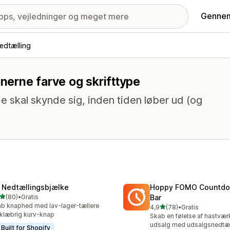
Gennem
edtælling
onerne farve og skrifttype
e skal skynde sig, inden tiden løber ud (og
 Nedtællingsbjælke
Hoppy FOMO Countdo
ud af 5 stjerner
(80)
•
Gratis
Bar
anmeldelser i alt
b knaphed med lav-lager-tællere
ud af 5 stjerner
4,9
(78)
•
Gratis
78 anmeldelser i alt
klæbrig kurv-knap
Skab en følelse af hastvær
udsalg med udsalgsnedtæll
Built for Shopify