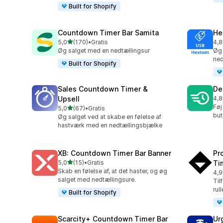
Built for Shopify
Countdown Timer Bar Samita
He
ud af 5 stjerner
5,0
(170)
•
Gratis
4,8
170 anmeldelser i alt
143
Øg salget med en nedtællingsur
Øg 
ned
Built for Shopify
Sales Countdown Timer &
De
Upsell
4,8
78 
Føj
ud af 5 stjerner
5,0
(67)
•
Gratis
67 anmeldelser i alt
but
Øg salget ved at skabe en følelse af
hastværk med en nedtællingsbjælke
XB: Countdown Timer Bar Banner
Pr
ud af 5 stjerner
5,0
(15)
•
Gratis
Ti
15 anmeldelser i alt
Skab en følelse af, at det haster, og øg
4,9
119
salget med nedtællingsure.
Til
rul
Built for Shopify
Scarcity+ Countdown Timer Bar
Ur