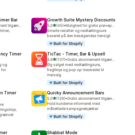
imer Bar
Growth Suite Mystery Discounts
ud af 5 stjerner
Gratis abonnement tilgængeligt
5,0
(45)
•
Mulighed for gratis prøveperiode
45 anmeldelser i alt
timer,
Smarte rabatter og nedtællingsure
baseret på den besøgendes hensigt.
Built for Shopify
ency Timer
TicTac ‑ Timer, Bar & Upsell
ud af 5 stjerner
4,9
(137)
•
Gratis abonnement tilgængeligt
137 anmeldelser i alt
g og
Øg salget med nedtællingsure,
 for
fragtlinje og pop op-beskeder til
mersalg.
Built for Shopify
n Timer
Quicky Announcement Bars
ud af 5 stjerner
5,0
(126)
•
Gratis abonnement tilgængeligt
126 anmeldelser i alt
Hold kunderne informeret med
ere
målrettede kampagnebjælker
ingslinje,
egrænset
Built for Shopify
imer
Shabbat Mode