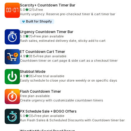
Scarcity+ Countdown Timer Bar
滿分 5 顆星
5.0
(21)
•
Free
共有 21 則評價
Hurrify urgency: Reserve pre-checkout timer & cart timer bar
Built for Shopify
Urgency Countdown Timer Bar
滿分 5 顆星
5.0
(1)
•
Free plan available
共有 1 則評價
flash sales, estimated delivery date, sticky add to cart
ET Countdown Cart Timer
滿分 5 顆星
4.9
(81)
•
Free plan available
共有 81 則評價
Countdown timer on cart page & side cart as a checkout timer
Shabbat Mode
滿分 5 顆星
4.9
(8)
•
Free trial available
共有 8 則評價
Easily schedule to close your store weekly or on specific days
Flash Countdown Timer
Free plan available
Create urgency with customizable countdown timers
PX Schedule Sale + BOGO Offers
滿分 5 顆星
5.0
(3)
•
Free plan available
共有 3 則評價
Run Flash Sales & Scheduled Discounts with Countdown timer bar