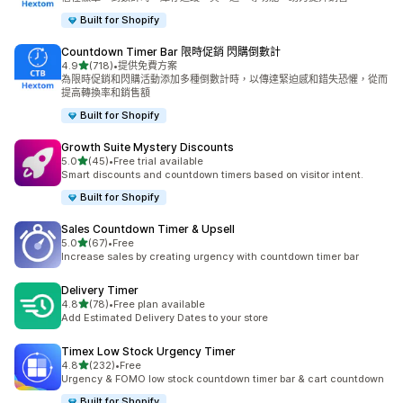
Built for Shopify
Countdown Timer Bar 限時促銷 閃購倒數計
滿分 5 顆星
4.9
(718)
•
提供免費方案
共有 718 則評價
為限時促銷和閃購活動添加多種倒數計時，以傳達緊迫感和錯失恐懼，從而
提高轉換率和銷售額
Built for Shopify
Growth Suite Mystery Discounts
滿分 5 顆星
5.0
(45)
•
Free trial available
共有 45 則評價
Smart discounts and countdown timers based on visitor intent.
Built for Shopify
Sales Countdown Timer & Upsell
滿分 5 顆星
5.0
(67)
•
Free
共有 67 則評價
Increase sales by creating urgency with countdown timer bar
Delivery Timer
滿分 5 顆星
4.8
(78)
•
Free plan available
共有 78 則評價
Add Estimated Delivery Dates to your store
Timex Low Stock Urgency Timer
滿分 5 顆星
4.8
(232)
•
Free
共有 232 則評價
Urgency & FOMO low stock countdown timer bar & cart countdown
Built for Shopify