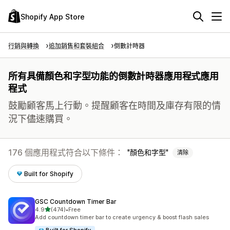
Shopify App Store
行銷與轉換
追加銷售和套裝組合
倒數計時器
所有具備顏色和字型功能的倒數計時器應用程式應用
程式
鼓勵顧客馬上行動。提醒顧客在時間及庫存有限的情
況下儘速購買。
176 個應用程式符合以下條件：
顏色和字型
清除
Built for Shopify
GSC Countdown Timer Bar
滿分 5 顆星
4.9
(474)
•
Free
共有 474 則評價
Add countdown timer bar to create urgency & boost flash sales