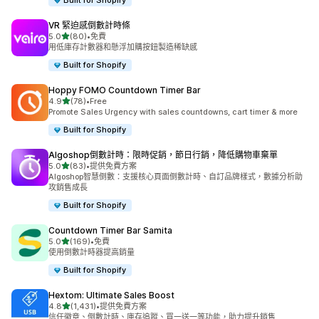
Built for Shopify
VR 緊迫感倒數計時條
滿分 5 顆星
5.0
(80)
•
免費
共有 80 則評價
用低庫存計數器和懸浮加購按鈕製造稀缺感
Built for Shopify
Hoppy FOMO Countdown Timer Bar
滿分 5 顆星
4.9
(78)
•
Free
共有 78 則評價
Promote Sales Urgency with sales countdowns, cart timer & more
Built for Shopify
Algoshop倒數計時：限時促銷，節日行銷，降低購物車棄單
滿分 5 顆星
5.0
(83)
•
提供免費方案
共有 83 則評價
Algoshop智慧倒數：支援核心頁面倒數計時、自訂品牌樣式，數據分析助
攻銷售成長
Built for Shopify
Countdown Timer Bar Samita
滿分 5 顆星
5.0
(169)
•
免費
共有 169 則評價
使用倒數計時器提高銷量
Built for Shopify
Hextom: Ultimate Sales Boost
滿分 5 顆星
4.8
(1,431)
•
提供免費方案
共有 1431 則評價
信任徽章、倒數計時、庫存追蹤、買一送一等功能，助力提升銷售