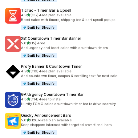
TicTac ‑ Timer, Bar & Upsell
滿分 5 顆星
4.9
(137)
•
Free plan available
共有 137 則評價
Boost sales with timers, shipping bar & cart upsell popups.
Built for Shopify
XB: Countdown Timer Bar Banner
滿分 5 顆星
5.0
(15)
•
Free
共有 15 則評價
Add urgency and boost sales with countdown timers.
Built for Shopify
Profy Banner & Countdown Timer
滿分 5 顆星
4.9
(119)
•
Free plan available
共有 119 則評價
Add countdown timer, coupon & scrolling text for next sale
Built for Shopify
GA:Urgency Countdown Timer Bar
滿分 5 顆星
4.8
(114)
•
Free to install
共有 114 則評價
Hurrify FOMO sales countdown timer bar to drive scarcity.
Quicky Announcement Bars
滿分 5 顆星
5.0
(126)
•
Free plan available
共有 126 則評價
Keep shoppers informed with targeted promotional bars
Built for Shopify