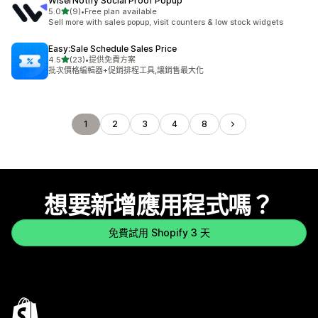
WiserNotify Social Proof Popup
滿分 5 顆星
5.0
(9)
•
Free plan available
共有 9 則評價
Sell more with sales popup, visit counters & low stock widgets
Easy:Sale Schedule Sales Price
滿分 5 顆星
4.5
(23)
•
提供免費方案
共有 23 則評價
批次價格編輯器+促銷排程工具,讓銷售最大化
1
2
3
4
8
想要新增應用程式嗎？
免費試用 Shopify 3 天