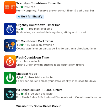
Scarcity+ Countdown Timer Bar
av 5 stjerner
5,0
(21)
•
Free
Totalt 21 omtaler
Hurrify urgency: Reserve pre-checkout timer & cart timer bar
Built for Shopify
Urgency Countdown Timer Bar
av 5 stjerner
5,0
(1)
•
Free plan available
Totalt 1 omtaler
flash sales, estimated delivery date, sticky add to cart
ET Countdown Cart Timer
av 5 stjerner
4,9
(81)
•
Free plan available
Totalt 81 omtaler
Countdown timer on cart page & side cart as a checkout timer
Flash Countdown Timer
Free plan available
Create urgency with customizable countdown timers
Shabbat Mode
av 5 stjerner
4,9
(8)
•
Free trial available
Totalt 8 omtaler
Easily schedule to close your store weekly or on specific days
PX Schedule Sale + BOGO Offers
av 5 stjerner
5,0
(3)
•
Free plan available
Totalt 3 omtaler
Run Flash Sales & Scheduled Discounts with Countdown timer bar
WiserNotify Social Proof Popup