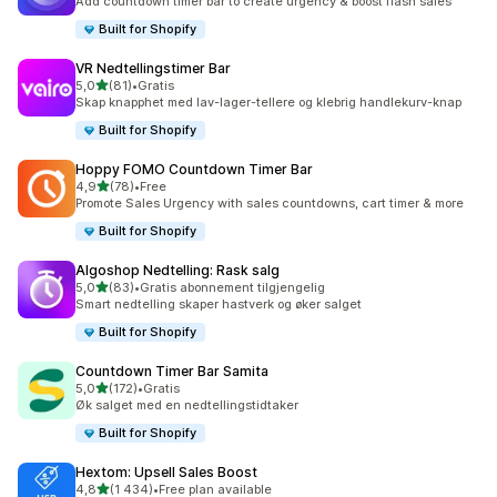
Add countdown timer bar to create urgency & boost flash sales
Built for Shopify
VR Nedtellingstimer Bar
av 5 stjerner
5,0
(81)
•
Gratis
Totalt 81 omtaler
Skap knapphet med lav-lager-tellere og klebrig handlekurv-knap
Built for Shopify
Hoppy FOMO Countdown Timer Bar
av 5 stjerner
4,9
(78)
•
Free
Totalt 78 omtaler
Promote Sales Urgency with sales countdowns, cart timer & more
Built for Shopify
Algoshop Nedtelling: Rask salg
av 5 stjerner
5,0
(83)
•
Gratis abonnement tilgjengelig
Totalt 83 omtaler
Smart nedtelling skaper hastverk og øker salget
Built for Shopify
Countdown Timer Bar Samita
av 5 stjerner
5,0
(172)
•
Gratis
Totalt 172 omtaler
Øk salget med en nedtellingstidtaker
Built for Shopify
Hextom: Upsell Sales Boost
av 5 stjerner
4,8
(1 434)
•
Free plan available
Totalt 1434 omtaler