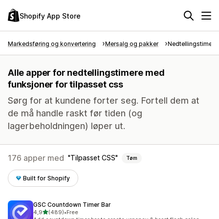
Shopify App Store
Markedsføring og konvertering
Mersalg og pakker
Nedtellingstimer
Alle apper for nedtellingstimere med
funksjoner for tilpasset css
Sørg for at kundene forter seg. Fortell dem at
de må handle raskt før tiden (og
lagerbeholdningen) løper ut.
176 apper med
Tilpasset CSS
Tøm
Built for Shopify
GSC Countdown Timer Bar
av 5 stjerner
4,9
(489)
•
Free
Totalt 489 omtaler