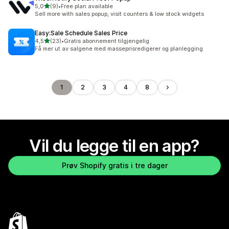
av 5 stjerner
5,0
(9)
•
Free plan available
Totalt 9 omtaler
Sell more with sales popup, visit counters & low stock widgets
Easy:Sale Schedule Sales Price
av 5 stjerner
4,5
(23)
•
Gratis abonnement tilgjengelig
Totalt 23 omtaler
Få mer ut av salgene med masseprisredigerer og planlegging
1
2
3
4
8
Vil du legge til en app?
Prøv Shopify gratis i tre dager