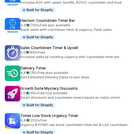
Increase AOV with upsell, bundle, BOGO, countdown and trust
Built for Shopify
Hextom: Countdown Timer Bar
av 5 stjerner
4,9
(720)
•
Free plan available
Totalt 720 omtaler
Boost sales with countdown timer & urgency, flash sales
Built for Shopify
Sales Countdown Timer & Upsell
av 5 stjerner
5,0
(68)
•
Free
Totalt 68 omtaler
Increase sales by creating urgency with countdown timer bar
Delivery Timer
av 5 stjerner
4,8
(78)
•
Free plan available
Totalt 78 omtaler
Add Estimated Delivery Dates to your store
Growth Suite Mystery Discounts
av 5 stjerner
5,0
(45)
•
Free trial available
Totalt 45 omtaler
Smart discounts and countdown timers based on visitor intent.
Built for Shopify
Timex Low Stock Urgency Timer
av 5 stjerner
4,8
(232)
•
Free
Totalt 232 omtaler
Urgency & FOMO low stock countdown timer bar & cart countdown
Built for Shopify