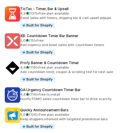
TicTac ‑ Timer, Bar & Upsell
av 5 stjerner
4,9
(137)
•
Free plan available
Totalt 137 omtaler
Boost sales with timers, shipping bar & cart upsell popups.
Built for Shopify
XB: Countdown Timer Bar Banner
av 5 stjerner
5,0
(15)
•
Free
Totalt 15 omtaler
Add urgency and boost sales with countdown timers.
Built for Shopify
Profy Banner & Countdown Timer
av 5 stjerner
4,9
(119)
•
Free plan available
Totalt 119 omtaler
Add countdown timer, coupon & scrolling text for next sale
Built for Shopify
GA:Urgency Countdown Timer Bar
av 5 stjerner
4,8
(114)
•
Free to install
Totalt 114 omtaler
Hurrify FOMO sales countdown timer bar to drive scarcity.
Quicky Announcement Bars
av 5 stjerner
5,0
(126)
•
Free plan available
Totalt 126 omtaler
Keep shoppers informed with targeted promotional bars
Built for Shopify