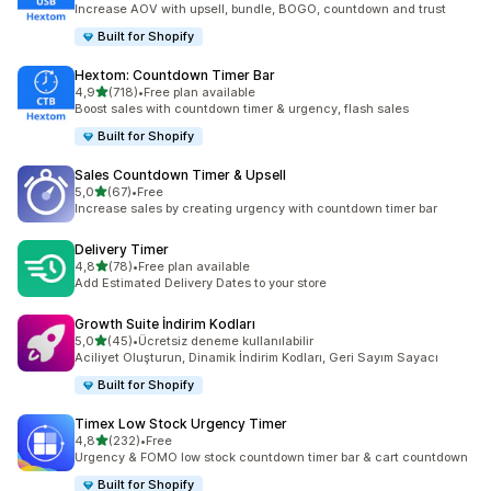
Increase AOV with upsell, bundle, BOGO, countdown and trust
Built for Shopify
Hextom: Countdown Timer Bar
5 yıldız üzerinden
4,9
(718)
•
Free plan available
toplam 718 değerlendirme
Boost sales with countdown timer & urgency, flash sales
Built for Shopify
Sales Countdown Timer & Upsell
5 yıldız üzerinden
5,0
(67)
•
Free
toplam 67 değerlendirme
Increase sales by creating urgency with countdown timer bar
Delivery Timer
5 yıldız üzerinden
4,8
(78)
•
Free plan available
toplam 78 değerlendirme
Add Estimated Delivery Dates to your store
Growth Suite İndirim Kodları
5 yıldız üzerinden
5,0
(45)
•
Ücretsiz deneme kullanılabilir
toplam 45 değerlendirme
Aciliyet Oluşturun, Dinamik İndirim Kodları, Geri Sayım Sayacı
Built for Shopify
Timex Low Stock Urgency Timer
5 yıldız üzerinden
4,8
(232)
•
Free
toplam 232 değerlendirme
Urgency & FOMO low stock countdown timer bar & cart countdown
Built for Shopify