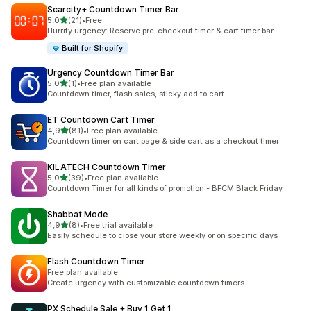
Scarcity+ Countdown Timer Bar
5 yıldız üzerinden
5,0
(21)
•
Free
toplam 21 değerlendirme
Hurrify urgency: Reserve pre-checkout timer & cart timer bar
Built for Shopify
Urgency Countdown Timer Bar
5 yıldız üzerinden
5,0
(1)
•
Free plan available
toplam 1 değerlendirme
Countdown timer, flash sales, sticky add to cart
ET Countdown Cart Timer
5 yıldız üzerinden
4,9
(81)
•
Free plan available
toplam 81 değerlendirme
Countdown timer on cart page & side cart as a checkout timer
KILATECH Countdown Timer
5 yıldız üzerinden
5,0
(39)
•
Free plan available
toplam 39 değerlendirme
Countdown Timer for all kinds of promotion - BFCM Black Friday
Shabbat Mode
5 yıldız üzerinden
4,9
(8)
•
Free trial available
toplam 8 değerlendirme
Easily schedule to close your store weekly or on specific days
Flash Countdown Timer
Free plan available
Create urgency with customizable countdown timers
PX Schedule Sale + Buy 1 Get 1