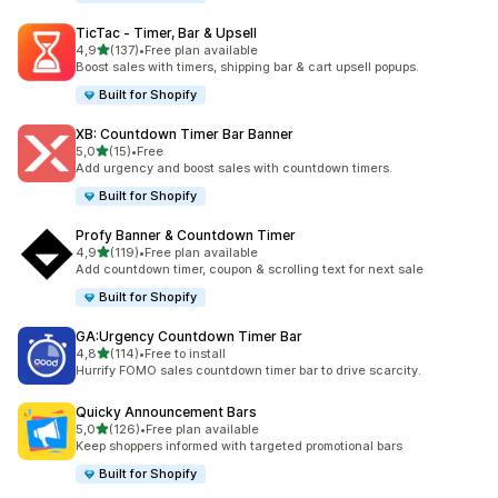
TicTac ‑ Timer, Bar & Upsell
5 yıldız üzerinden
4,9
(137)
•
Free plan available
toplam 137 değerlendirme
Boost sales with timers, shipping bar & cart upsell popups.
Built for Shopify
XB: Countdown Timer Bar Banner
5 yıldız üzerinden
5,0
(15)
•
Free
toplam 15 değerlendirme
Add urgency and boost sales with countdown timers.
Built for Shopify
Profy Banner & Countdown Timer
5 yıldız üzerinden
4,9
(119)
•
Free plan available
toplam 119 değerlendirme
Add countdown timer, coupon & scrolling text for next sale
Built for Shopify
GA:Urgency Countdown Timer Bar
5 yıldız üzerinden
4,8
(114)
•
Free to install
toplam 114 değerlendirme
Hurrify FOMO sales countdown timer bar to drive scarcity.
Quicky Announcement Bars
5 yıldız üzerinden
5,0
(126)
•
Free plan available
toplam 126 değerlendirme
Keep shoppers informed with targeted promotional bars
Built for Shopify