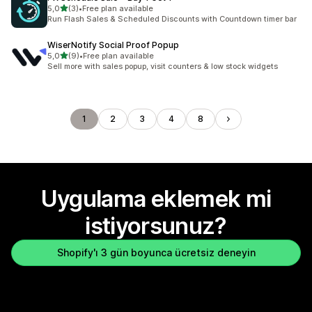
5 yıldız üzerinden
5,0
(3)
•
Free plan available
toplam 3 değerlendirme
Run Flash Sales & Scheduled Discounts with Countdown timer bar
WiserNotify Social Proof Popup
5 yıldız üzerinden
5,0
(9)
•
Free plan available
toplam 9 değerlendirme
Sell more with sales popup, visit counters & low stock widgets
1
2
3
4
8
Uygulama eklemek mi
istiyorsunuz?
Shopify'ı 3 gün boyunca ücretsiz deneyin