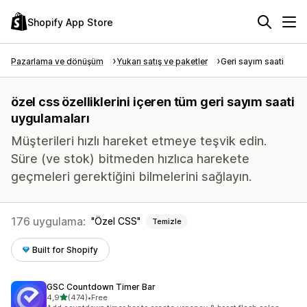
Shopify App Store
Pazarlama ve dönüşüm
Yukarı satış ve paketler
Geri sayım saati
özel css özelliklerini içeren tüm geri sayım saati
uygulamaları
Müşterileri hızlı hareket etmeye teşvik edin.
Süre (ve stok) bitmeden hızlıca harekete
geçmeleri gerektiğini bilmelerini sağlayın.
176 uygulama:
Özel CSS
Temizle
Built for Shopify
GSC Countdown Timer Bar
5 yıldız üzerinden
4,9
(474)
•
Free
toplam 474 değerlendirme