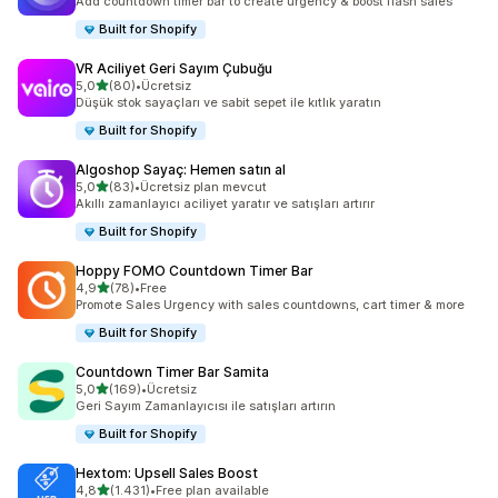
Add countdown timer bar to create urgency & boost flash sales
Built for Shopify
VR Aciliyet Geri Sayım Çubuğu
5 yıldız üzerinden
5,0
(80)
•
Ücretsiz
toplam 80 değerlendirme
Düşük stok sayaçları ve sabit sepet ile kıtlık yaratın
Built for Shopify
Algoshop Sayaç: Hemen satın al
5 yıldız üzerinden
5,0
(83)
•
Ücretsiz plan mevcut
toplam 83 değerlendirme
Akıllı zamanlayıcı aciliyet yaratır ve satışları artırır
Built for Shopify
Hoppy FOMO Countdown Timer Bar
5 yıldız üzerinden
4,9
(78)
•
Free
toplam 78 değerlendirme
Promote Sales Urgency with sales countdowns, cart timer & more
Built for Shopify
Countdown Timer Bar Samita
5 yıldız üzerinden
5,0
(169)
•
Ücretsiz
toplam 169 değerlendirme
Geri Sayım Zamanlayıcısı ile satışları artırın
Built for Shopify
Hextom: Upsell Sales Boost
5 yıldız üzerinden
4,8
(1.431)
•
Free plan available
toplam 1431 değerlendirme