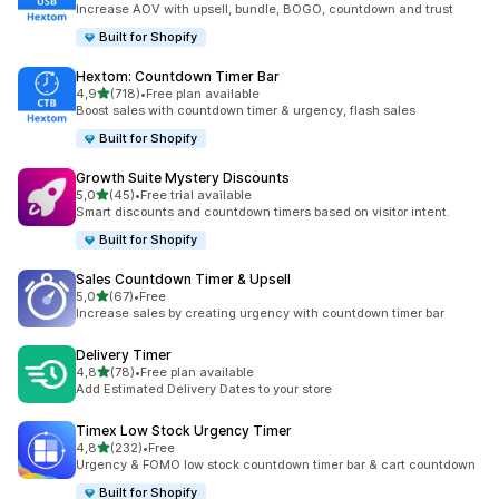
Increase AOV with upsell, bundle, BOGO, countdown and trust
Built for Shopify
Hextom: Countdown Timer Bar
z 5 hvězd
4,9
(718)
•
Free plan available
Celkový počet recenzí: 718
Boost sales with countdown timer & urgency, flash sales
Built for Shopify
Growth Suite Mystery Discounts
z 5 hvězd
5,0
(45)
•
Free trial available
Celkový počet recenzí: 45
Smart discounts and countdown timers based on visitor intent.
Built for Shopify
Sales Countdown Timer & Upsell
z 5 hvězd
5,0
(67)
•
Free
Celkový počet recenzí: 67
Increase sales by creating urgency with countdown timer bar
Delivery Timer
z 5 hvězd
4,8
(78)
•
Free plan available
Celkový počet recenzí: 78
Add Estimated Delivery Dates to your store
Timex Low Stock Urgency Timer
z 5 hvězd
4,8
(232)
•
Free
Celkový počet recenzí: 232
Urgency & FOMO low stock countdown timer bar & cart countdown
Built for Shopify