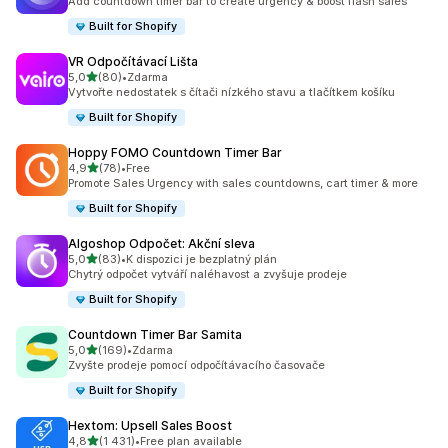
Add countdown timer bar to create urgency & boost flash sales
Built for Shopify
VR Odpočítávací Lišta
z 5 hvězd
5,0
(80)
•
Zdarma
Celkový počet recenzí: 80
Vytvořte nedostatek s čítači nízkého stavu a tlačítkem košíku
Built for Shopify
Hoppy FOMO Countdown Timer Bar
z 5 hvězd
4,9
(78)
•
Free
Celkový počet recenzí: 78
Promote Sales Urgency with sales countdowns, cart timer & more
Built for Shopify
Algoshop Odpočet: Akční sleva
z 5 hvězd
5,0
(83)
•
K dispozici je bezplatný plán
Celkový počet recenzí: 83
Chytrý odpočet vytváří naléhavost a zvyšuje prodeje
Built for Shopify
Countdown Timer Bar Samita
z 5 hvězd
5,0
(169)
•
Zdarma
Celkový počet recenzí: 169
Zvyšte prodeje pomocí odpočítávacího časovače
Built for Shopify
Hextom: Upsell Sales Boost
z 5 hvězd
4,8
(1 431)
•
Free plan available
Celkový počet recenzí: 1431