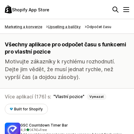
Shopify App Store
Marketing a konverze
Upselling a balíčky
Odpočet času
Všechny aplikace pro odpočet času s funkcemi
pro vlastní pozice
Motivujte zákazníky k rychlému rozhodnutí.
Dejte jim vědět, že musí jednat rychle, než
vyprší čas (a dojdou zásoby).
Více aplikací (176) s:
Vlastní pozice
Vymazat
Built for Shopify
GSC Countdown Timer Bar
z 5 hvězd
4,9
(474)
•
Free
Celkový počet recenzí: 474