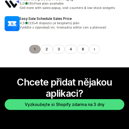
z 5 hvězd
5,0
(9)
•
Free plan available
Celkový počet recenzí: 9
Sell more with sales popup, visit counters & low stock widgets
Easy:Sale Schedule Sales Price
z 5 hvězd
4,5
(23)
•
K dispozici je bezplatný plán
Celkový počet recenzí: 23
Vytěžte z výprodejů víc: hromadný editor cen a plánovač
1
2
3
4
8
Chcete přidat nějakou
aplikaci?
Vyzkoušejte si Shopify zdarma na 3 dny