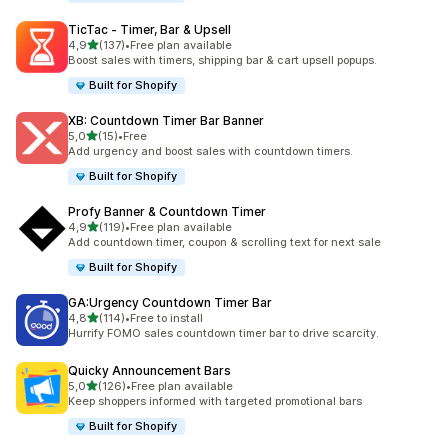
TicTac ‑ Timer, Bar & Upsell
z 5 hvězd
4,9
(137)
•
Free plan available
Celkový počet recenzí: 137
Boost sales with timers, shipping bar & cart upsell popups.
Built for Shopify
XB: Countdown Timer Bar Banner
z 5 hvězd
5,0
(15)
•
Free
Celkový počet recenzí: 15
Add urgency and boost sales with countdown timers.
Built for Shopify
Profy Banner & Countdown Timer
z 5 hvězd
4,9
(119)
•
Free plan available
Celkový počet recenzí: 119
Add countdown timer, coupon & scrolling text for next sale
Built for Shopify
GA:Urgency Countdown Timer Bar
z 5 hvězd
4,8
(114)
•
Free to install
Celkový počet recenzí: 114
Hurrify FOMO sales countdown timer bar to drive scarcity.
Quicky Announcement Bars
z 5 hvězd
5,0
(126)
•
Free plan available
Celkový počet recenzí: 126
Keep shoppers informed with targeted promotional bars
Built for Shopify