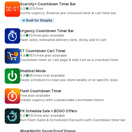
Scarcity+ Countdown Timer Bar
z 5 hvězd
5,0
(21)
•
Free
Celkový počet recenzí: 21
Hurrify urgency: Reserve pre-checkout timer & cart timer bar
Built for Shopify
Urgency Countdown Timer Bar
z 5 hvězd
5,0
(1)
•
Free plan available
Celkový počet recenzí: 1
flash sales, estimated delivery date, sticky add to cart
ET Countdown Cart Timer
z 5 hvězd
4,9
(81)
•
Free plan available
Celkový počet recenzí: 81
Countdown timer on cart page & side cart as a checkout timer
Shabbat Mode
z 5 hvězd
4,9
(8)
•
Free trial available
Celkový počet recenzí: 8
Easily schedule to close your store weekly or on specific days
Flash Countdown Timer
Free plan available
Create urgency with customizable countdown timers
PX Schedule Sale + BOGO Offers
z 5 hvězd
5,0
(3)
•
Free plan available
Celkový počet recenzí: 3
Run Flash Sales & Scheduled Discounts with Countdown timer bar
WiserNotify Social Proof Popup