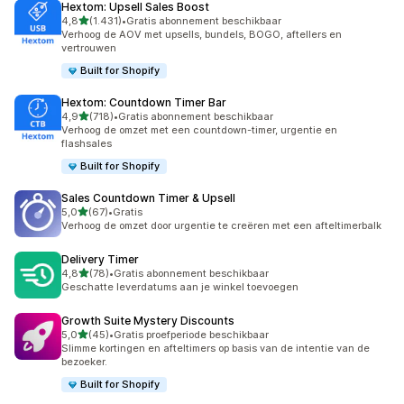
Hextom: Upsell Sales Boost
van 5 sterren
4,8
(1.431)
•
Gratis abonnement beschikbaar
1431 recensies in totaal
Verhoog de AOV met upsells, bundels, BOGO, aftellers en
vertrouwen
Built for Shopify
Hextom: Countdown Timer Bar
van 5 sterren
4,9
(718)
•
Gratis abonnement beschikbaar
718 recensies in totaal
Verhoog de omzet met een countdown-timer, urgentie en
flashsales
Built for Shopify
Sales Countdown Timer & Upsell
van 5 sterren
5,0
(67)
•
Gratis
67 recensies in totaal
Verhoog de omzet door urgentie te creëren met een afteltimerbalk
Delivery Timer
van 5 sterren
4,8
(78)
•
Gratis abonnement beschikbaar
78 recensies in totaal
Geschatte leverdatums aan je winkel toevoegen
Growth Suite Mystery Discounts
van 5 sterren
5,0
(45)
•
Gratis proefperiode beschikbaar
45 recensies in totaal
Slimme kortingen en afteltimers op basis van de intentie van de
bezoeker.
Built for Shopify