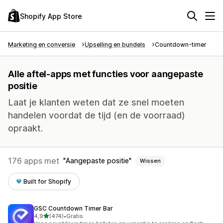
Shopify App Store
Marketing en conversie
Upselling en bundels
Countdown-timer
Alle aftel-apps met functies voor aangepaste
positie
Laat je klanten weten dat ze snel moeten
handelen voordat de tijd (en de voorraad)
opraakt.
176 apps met
Aangepaste positie
Wissen
Built for Shopify
GSC Countdown Timer Bar
van 5 sterren
4,9
(474)
•
Gratis
474 recensies in totaal