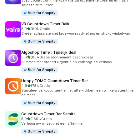
Voeg countdown timer-balk toe om urgentie te creëren en flash
sales te stimuleren
Built for Shopify
VR Countdown Timer Balk
van 5 sterren
5,0
(80)
•
Gratis
80 recensies in totaal
Creëer schaarste met lage-voorraad-tellers en sticky winkelwag
Built for Shopify
Algoshop Timer: Tijdelijk deal
van 5 sterren
5,0
(83)
•
Gratis abonnement beschikbaar
83 recensies in totaal
Slimme timer creëert urgentie en verhoogt de verkoop
Built for Shopify
Hoppy FOMO Countdown Timer Bar
van 5 sterren
4,9
(78)
•
Gratis
78 recensies in totaal
Stimuleer verkoopurgentie met aftelklokken, een winkelwagentimer
en meer
Built for Shopify
Countdown Timer Bar Samita
van 5 sterren
5,0
(169)
•
Gratis
169 recensies in totaal
Verhoog uw omzet met een afteltimer
Built for Shopify