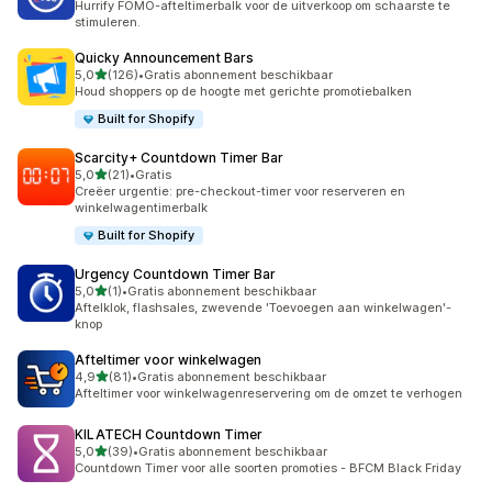
Hurrify FOMO-afteltimerbalk voor de uitverkoop om schaarste te
stimuleren.
Quicky Announcement Bars
van 5 sterren
5,0
(126)
•
Gratis abonnement beschikbaar
126 recensies in totaal
Houd shoppers op de hoogte met gerichte promotiebalken
Built for Shopify
Scarcity+ Countdown Timer Bar
van 5 sterren
5,0
(21)
•
Gratis
21 recensies in totaal
Creëer urgentie: pre-checkout-timer voor reserveren en
winkelwagentimerbalk
Built for Shopify
Urgency Countdown Timer Bar
van 5 sterren
5,0
(1)
•
Gratis abonnement beschikbaar
1 recensies in totaal
Aftelklok, flashsales, zwevende 'Toevoegen aan winkelwagen'-
knop
Afteltimer voor winkelwagen
van 5 sterren
4,9
(81)
•
Gratis abonnement beschikbaar
81 recensies in totaal
Afteltimer voor winkelwagenreservering om de omzet te verhogen
KILATECH Countdown Timer
van 5 sterren
5,0
(39)
•
Gratis abonnement beschikbaar
39 recensies in totaal
Countdown Timer voor alle soorten promoties - BFCM Black Friday