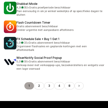
Shabbat Mode
van 5 sterren
4,9
(8)
•
Gratis proefperiode beschikbaar
8 recensies in totaal
Plan eenvoudig in om je winkel wekelijks of op specifieke dagen te
sluiten
Flash Countdown Timer
Gratis abonnement beschikbaar
Creëer urgentie met aanpasbare afteltimers
PX Schedule Sale + Buy 1 Get 1
van 5 sterren
5,0
(3)
•
Gratis abonnement beschikbaar
3 recensies in totaal
Organiseer flashsales en geplande kortingen met een
afteltimerbalk
WiserNotify Social Proof Popup
van 5 sterren
5,0
(9)
•
Gratis abonnement beschikbaar
9 recensies in totaal
Verkoop meer met verkooppop-ups, bezoekerstellers en widgets voor
een lage voorraad
1
2
3
4
8