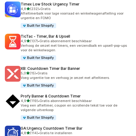
Timex Low Stock Urgency Timer
van 5 sterren
4,8
(232)
•
Gratis
232 recensies in totaal
Afteltimerbalk voor lage voorraad en winkelwagenaftelling voor
urgentie en FOMO
Built for Shopify
TicTac ‑ Timer, Bar & Upsell
van 5 sterren
4,9
(137)
•
Gratis abonnement beschikbaar
137 recensies in totaal
Verhoog de omzet met timers, een verzendbalk en upsell-pop-ups
voor de winkelwagen.
Built for Shopify
XB: Countdown Timer Bar Banner
van 5 sterren
5,0
(15)
•
Gratis
15 recensies in totaal
Voeg urgentie toe en verhoog je omzet met afteltimers.
Built for Shopify
Profy Banner & Countdown Timer
van 5 sterren
4,9
(119)
•
Gratis abonnement beschikbaar
119 recensies in totaal
Voeg een afteltimer, coupon en scrollende tekst toe voor de
volgende uitverkoop
Built for Shopify
GA:Urgency Countdown Timer Bar
van 5 sterren
4,8
(114)
•
Gratis te installeren
114 recensies in totaal