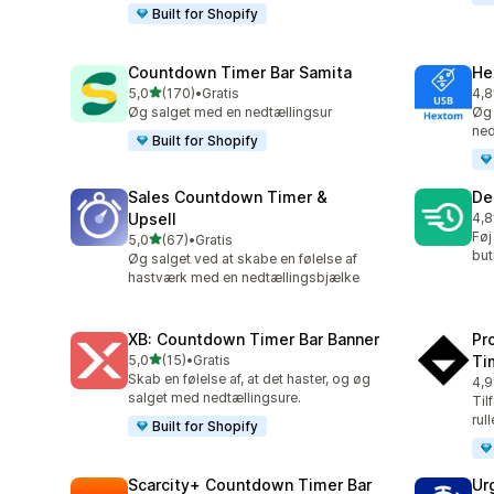
Built for Shopify
Countdown Timer Bar Samita
He
ud af 5 stjerner
5,0
(170)
•
Gratis
4,8
170 anmeldelser i alt
143
Øg salget med en nedtællingsur
Øg 
ned
Built for Shopify
Sales Countdown Timer &
De
Upsell
4,8
78 
Føj
ud af 5 stjerner
5,0
(67)
•
Gratis
67 anmeldelser i alt
but
Øg salget ved at skabe en følelse af
hastværk med en nedtællingsbjælke
XB: Countdown Timer Bar Banner
Pr
ud af 5 stjerner
5,0
(15)
•
Gratis
Ti
15 anmeldelser i alt
Skab en følelse af, at det haster, og øg
4,9
119
salget med nedtællingsure.
Til
rul
Built for Shopify
Scarcity+ Countdown Timer Bar
Ur