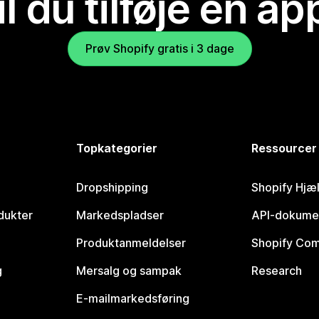
il du tilføje en ap
Prøv Shopify gratis i 3 dage
Topkategorier
Ressourcer
Dropshipping
Shopify Hjæ
dukter
Markedspladser
API-dokume
Produktanmeldelser
Shopify Co
g
Mersalg og sampak
Research
E-mailmarkedsføring