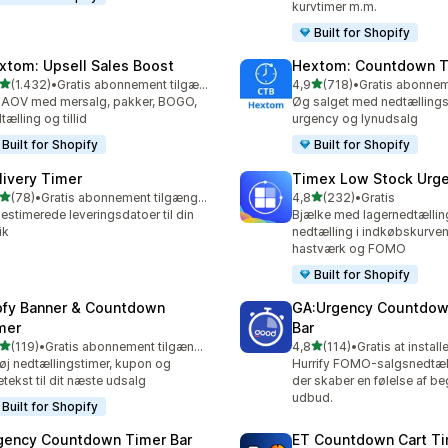
kurvtimer m.m.
Built for Shopify
xtom: Upsell Sales Boost
Hextom: Countdown T
ud af 5 stjerner
ud af 5 stjerner
(1.432)
•
Gratis abonnement tilgængeligt
4,9
(718)
•
2 anmeldelser i alt
718 anmeldelser i alt
AOV med mersalg, pakker, BOGO,
Øg salget med nedtællings
tælling og tillid
urgency og lynudsalg
Built for Shopify
Built for Shopify
livery Timer
Timex Low Stock Urg
ud af 5 stjerner
ud af 5 stjerner
(78)
•
Gratis abonnement tilgængeligt
4,8
(232)
•
Gratis
anmeldelser i alt
232 anmeldelser i alt
 estimerede leveringsdatoer til din
Bjælke med lagernedtællin
ik
nedtælling i indkøbskurven
hastværk og FOMO
Built for Shopify
ofy Banner & Countdown
GA:Urgency Countdow
mer
Bar
ud af 5 stjerner
ud af 5 stjerner
(119)
•
Gratis abonnement tilgængeligt
4,8
(114)
•
Gratis at install
 anmeldelser i alt
114 anmeldelser i alt
føj nedtællingstimer, kupon og
Hurrify FOMO-salgsnedtæll
letekst til dit næste udsalg
der skaber en følelse af b
udbud.
Built for Shopify
gency Countdown Timer Bar
ET Countdown Cart T