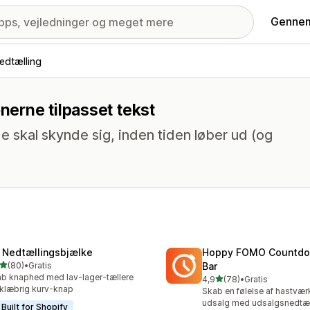
Gennem
edtælling
nerne tilpasset tekst
e skal skynde sig, inden tiden løber ud (og
 Nedtællingsbjælke
Hoppy FOMO Countdo
ud af 5 stjerner
(80)
•
Gratis
Bar
anmeldelser i alt
b knaphed med lav-lager-tællere
ud af 5 stjerner
4,9
(78)
•
Gratis
78 anmeldelser i alt
klæbrig kurv-knap
Skab en følelse af hastvær
udsalg med udsalgsnedtæll
Built for Shopify