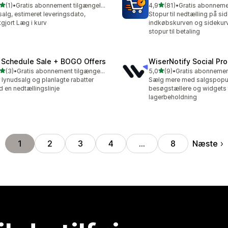
ud af 5 stjerner
ud af 5 stjerner
(1)
•
Gratis abonnement tilgængeligt
4,9
(81)
•
nmeldelser i alt
81 anmeldelser i alt
salg, estimeret leveringsdato,
Stopur til nedtælling på sid
tgjort Læg i kurv
indkøbskurven og sidekur
stopur til betaling
 Schedule Sale + BOGO Offers
WiserNotify Social Pr
ud af 5 stjerner
ud af 5 stjerner
(3)
•
Gratis abonnement tilgængeligt
5,0
(9)
•
nmeldelser i alt
9 anmeldelser i alt
 lynudsalg og planlagte rabatter
Sælg mere med salgspopu
 en nedtællingslinje
besøgstællere og widgets t
lagerbeholdning
Næste
1
2
3
4
…
8