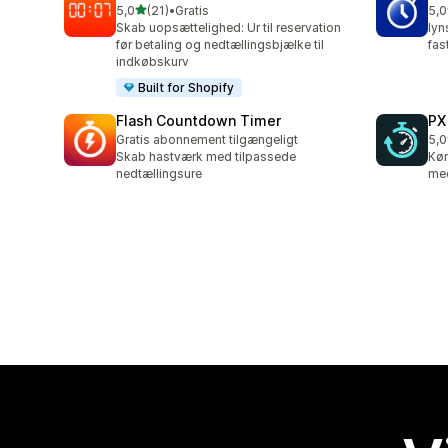
ud af 5 stjerner
5,0
(21)
•
Gratis
5,0
21 anmeldelser i alt
1 a
Skab uopsættelighed: Ur til reservation
lyn
før betaling og nedtællingsbjælke til
fas
indkøbskurv
Built for Shopify
Flash Countdown Timer
PX
Gratis abonnement tilgængeligt
5,0
3 a
Skab hastværk med tilpassede
Kør
nedtællingsure
med