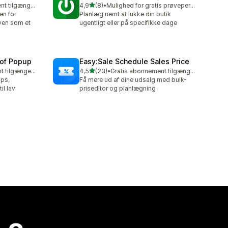
ud af 5 stjerner
Gratis abonnement tilgængeligt
4,9
(8)
•
Mulighed for gratis prøveperiode
8 anmeldelser i alt
en for
Planlæg nemt at lukke din butik
ven som et
ugentligt eller på specifikke dage
oof Popup
Easy:Sale Schedule Sales Price
ud af 5 stjerner
Gratis abonnement tilgængeligt
4,5
(23)
•
Gratis abonnement tilgængeligt
23 anmeldelser i alt
ps,
Få mere ud af dine udsalg med bulk-
il lav
priseditor og planlægning