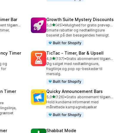
imer Bar
Growth Suite Mystery Discounts
ud af 5 stjerner
Gratis abonnement tilgængeligt
5,0
(45)
•
Mulighed for gratis prøveperiode
45 anmeldelser i alt
timer,
Smarte rabatter og nedtællingsure
baseret på den besøgendes hensigt.
Built for Shopify
ency Timer
TicTac ‑ Timer, Bar & Upsell
ud af 5 stjerner
4,9
(137)
•
Gratis abonnement tilgængeligt
137 anmeldelser i alt
g og
Øg salget med nedtællingsure,
 for
fragtlinje og pop op-beskeder til
mersalg.
Built for Shopify
n Timer
Quicky Announcement Bars
ud af 5 stjerner
5,0
(126)
•
Gratis abonnement tilgængeligt
126 anmeldelser i alt
Hold kunderne informeret med
ere
målrettede kampagnebjælker
ingslinje,
egrænset
Built for Shopify
imer
Shabbat Mode