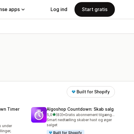
se apps
Log ind
Start gratis
Built for Shopify
wn Timer
Algoshop Countdown: Skab salg
ud af 5 stjerner
5,0
(83)
•
Gratis abonnement tilgængeligt
83 anmeldelser i alt
Smart nedtælling skaber hast og øger
salget
k under
inger,
Built for Shopify