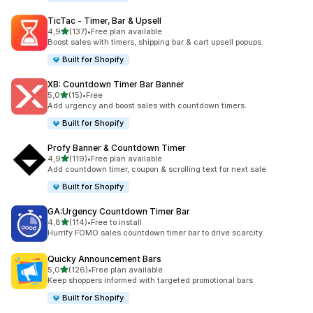
TicTac ‑ Timer, Bar & Upsell
av 5 stjerner
4,9
(137)
•
Free plan available
Totalt 137 omtaler
Boost sales with timers, shipping bar & cart upsell popups.
Built for Shopify
XB: Countdown Timer Bar Banner
av 5 stjerner
5,0
(15)
•
Free
Totalt 15 omtaler
Add urgency and boost sales with countdown timers.
Built for Shopify
Profy Banner & Countdown Timer
av 5 stjerner
4,9
(119)
•
Free plan available
Totalt 119 omtaler
Add countdown timer, coupon & scrolling text for next sale
Built for Shopify
GA:Urgency Countdown Timer Bar
av 5 stjerner
4,8
(114)
•
Free to install
Totalt 114 omtaler
Hurrify FOMO sales countdown timer bar to drive scarcity.
Quicky Announcement Bars
av 5 stjerner
5,0
(126)
•
Free plan available
Totalt 126 omtaler
Keep shoppers informed with targeted promotional bars
Built for Shopify