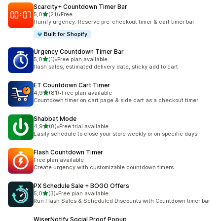
Scarcity+ Countdown Timer Bar
av 5 stjerner
5,0
(21)
•
Free
Totalt 21 omtaler
Hurrify urgency: Reserve pre-checkout timer & cart timer bar
Built for Shopify
Urgency Countdown Timer Bar
av 5 stjerner
5,0
(1)
•
Free plan available
Totalt 1 omtaler
flash sales, estimated delivery date, sticky add to cart
ET Countdown Cart Timer
av 5 stjerner
4,9
(81)
•
Free plan available
Totalt 81 omtaler
Countdown timer on cart page & side cart as a checkout timer
Shabbat Mode
av 5 stjerner
4,9
(8)
•
Free trial available
Totalt 8 omtaler
Easily schedule to close your store weekly or on specific days
Flash Countdown Timer
Free plan available
Create urgency with customizable countdown timers
PX Schedule Sale + BOGO Offers
av 5 stjerner
5,0
(3)
•
Free plan available
Totalt 3 omtaler
Run Flash Sales & Scheduled Discounts with Countdown timer bar
WiserNotify Social Proof Popup