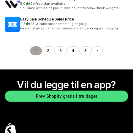
av 5 stjerner
5,0
(9)
•
Free plan available
Totalt 9 omtaler
Sell more with sales popup, visit counters & low stock widgets
Easy:Sale Schedule Sales Price
av 5 stjerner
4,5
(23)
•
Gratis abonnement tilgjengelig
Totalt 23 omtaler
Få mer ut av salgene med masseprisredigerer og planlegging
1
2
3
4
8
Vil du legge til en app?
Prøv Shopify gratis i tre dager