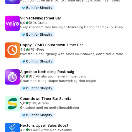
Add countdown timer bar to create urgency & boost flash sales
Built for Shopify
VR Nedtellingstimer Bar
av 5 stjerner
5,0
(80)
•
Gratis
Totalt 80 omtaler
Skap knapphet med lav-lager-tellere og klebrig handlekurv-knap
Built for Shopify
Hoppy FOMO Countdown Timer Bar
av 5 stjerner
4,9
(78)
•
Free
Totalt 78 omtaler
Promote Sales Urgency with sales countdowns, cart timer & more
Built for Shopify
Algoshop Nedtelling: Rask salg
av 5 stjerner
5,0
(83)
•
Gratis abonnement tilgjengelig
Totalt 83 omtaler
Smart nedtelling skaper hastverk og øker salget
Built for Shopify
Countdown Timer Bar Samita
av 5 stjerner
5,0
(169)
•
Gratis
Totalt 169 omtaler
Øk salget med en nedtellingstidtaker
Built for Shopify
Hextom: Upsell Sales Boost
av 5 stjerner
4,8
(1 432)
•
Free plan available
Totalt 1432 omtaler