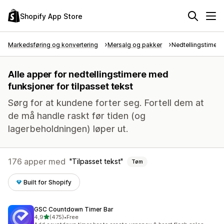
Shopify App Store
Markedsføring og konvertering
Mersalg og pakker
Nedtellingstimer
Alle apper for nedtellingstimere med
funksjoner for tilpasset tekst
Sørg for at kundene forter seg. Fortell dem at
de må handle raskt før tiden (og
lagerbeholdningen) løper ut.
176 apper med
Tilpasset tekst
Tøm
Built for Shopify
GSC Countdown Timer Bar
av 5 stjerner
4,9
(475)
•
Free
Totalt 475 omtaler