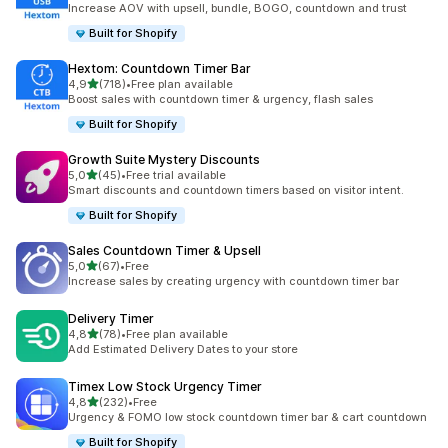
Increase AOV with upsell, bundle, BOGO, countdown and trust
Built for Shopify
Hextom: Countdown Timer Bar
av 5 stjerner
4,9
(718)
•
Free plan available
Totalt 718 omtaler
Boost sales with countdown timer & urgency, flash sales
Built for Shopify
Growth Suite Mystery Discounts
av 5 stjerner
5,0
(45)
•
Free trial available
Totalt 45 omtaler
Smart discounts and countdown timers based on visitor intent.
Built for Shopify
Sales Countdown Timer & Upsell
av 5 stjerner
5,0
(67)
•
Free
Totalt 67 omtaler
Increase sales by creating urgency with countdown timer bar
Delivery Timer
av 5 stjerner
4,8
(78)
•
Free plan available
Totalt 78 omtaler
Add Estimated Delivery Dates to your store
Timex Low Stock Urgency Timer
av 5 stjerner
4,8
(232)
•
Free
Totalt 232 omtaler
Urgency & FOMO low stock countdown timer bar & cart countdown
Built for Shopify