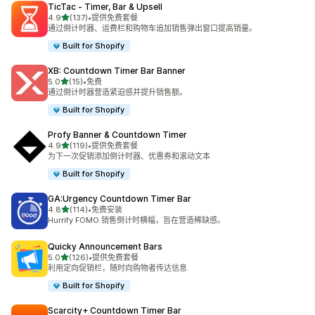
TicTac ‑ Timer, Bar & Upsell
星（满分 5 星）
4.9
(137)
•
提供免费套餐
总共 137 条评论
通过倒计时器、运费栏和购物车追加销售弹出窗口提高销量。
Built for Shopify
XB: Countdown Timer Bar Banner
星（满分 5 星）
5.0
(15)
•
免费
总共 15 条评论
通过倒计时器营造紧迫感并提升销售额。
Built for Shopify
Profy Banner & Countdown Timer
星（满分 5 星）
4.9
(119)
•
提供免费套餐
总共 119 条评论
为下一次促销添加倒计时器、优惠券和滚动文本
Built for Shopify
GA:Urgency Countdown Timer Bar
星（满分 5 星）
4.8
(114)
•
免费安装
总共 114 条评论
Hurrify FOMO 销售倒计时横幅，旨在营造稀缺感。
Quicky Announcement Bars
星（满分 5 星）
5.0
(126)
•
提供免费套餐
总共 126 条评论
利用定向促销栏，随时向购物者传达信息
Built for Shopify
Scarcity+ Countdown Timer Bar