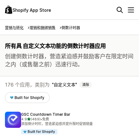
Shopify App Store
营销与转化
增销和捆绑销售
倒数计时器
所有具 自定义文本功能的倒数计时器应用
创建倒数计时器，营造紧迫感并鼓励客户在限定时间
之内（或售罄之前）迅速行动。
176 个应用，类别为
自定义文本
清除
Built for Shopify
GSC Countdown Timer Bar
星（满分 5 星）
4.9
(489)
•
免费
总共 489 条评论
添加倒计时栏，营造紧迫感并提升限时促销销量
Built for Shopify