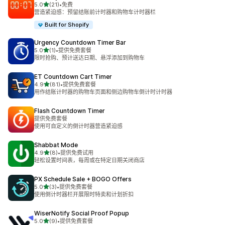
星（满分 5 星）
5.0
(21)
•
免费
总共 21 条评论
营造紧迫感：预留结账前计时器和购物车计时器栏
Built for Shopify
Urgency Countdown Timer Bar
星（满分 5 星）
5.0
(1)
•
提供免费套餐
总共 1 条评论
限时抢购、预计送达日期、悬浮添加到购物车
ET Countdown Cart Timer
星（满分 5 星）
4.9
(81)
•
提供免费套餐
总共 81 条评论
用作结账计时器的购物车页面和侧边购物车倒计时计时器
Flash Countdown Timer
提供免费套餐
使用可自定义的倒计时器营造紧迫感
Shabbat Mode
星（满分 5 星）
4.9
(8)
•
提供免费试用
总共 8 条评论
轻松设置时间表，每周或在特定日期关闭商店
PX Schedule Sale + BOGO Offers
星（满分 5 星）
5.0
(3)
•
提供免费套餐
总共 3 条评论
使用倒计时器栏开展限时特卖和计划折扣
WiserNotify Social Proof Popup
星（满分 5 星）
5.0
(9)
•
提供免费套餐
总共 9 条评论