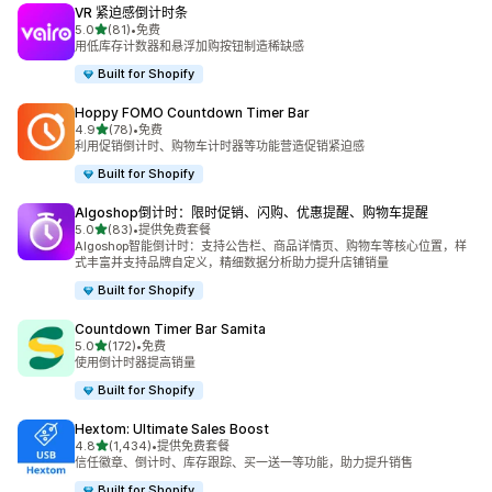
VR 紧迫感倒计时条
星（满分 5 星）
5.0
(81)
•
免费
总共 81 条评论
用低库存计数器和悬浮加购按钮制造稀缺感
Built for Shopify
Hoppy FOMO Countdown Timer Bar
星（满分 5 星）
4.9
(78)
•
免费
总共 78 条评论
利用促销倒计时、购物车计时器等功能营造促销紧迫感
Built for Shopify
Algoshop倒计时：限时促销、闪购、优惠提醒、购物车提醒
星（满分 5 星）
5.0
(83)
•
提供免费套餐
总共 83 条评论
Algoshop智能倒计时：支持公告栏、商品详情页、购物车等核心位置，样
式丰富并支持品牌自定义，精细数据分析助力提升店铺销量
Built for Shopify
Countdown Timer Bar Samita
星（满分 5 星）
5.0
(172)
•
免费
总共 172 条评论
使用倒计时器提高销量
Built for Shopify
Hextom: Ultimate Sales Boost
星（满分 5 星）
4.8
(1,434)
•
提供免费套餐
总共 1434 条评论
信任徽章、倒计时、库存跟踪、买一送一等功能，助力提升销售
Built for Shopify