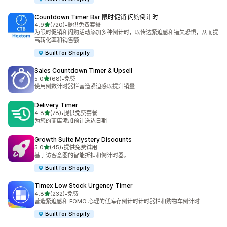
Countdown Timer Bar 限时促销 闪购倒计时
星（满分 5 星）
4.9
(720)
•
提供免费套餐
总共 720 条评论
为限时促销和闪购活动添加多种倒计时，以传达紧迫感和错失恐惧，从而提
高转化率和销售额
Built for Shopify
Sales Countdown Timer & Upsell
星（满分 5 星）
5.0
(68)
•
免费
总共 68 条评论
使用倒数计时器栏营造紧迫感以提升销量
Delivery Timer
星（满分 5 星）
4.8
(78)
•
提供免费套餐
总共 78 条评论
为您的商店添加预计送达日期
Growth Suite Mystery Discounts
星（满分 5 星）
5.0
(45)
•
提供免费试用
总共 45 条评论
基于访客意图的智能折扣和倒计时器。
Built for Shopify
Timex Low Stock Urgency Timer
星（满分 5 星）
4.8
(232)
•
免费
总共 232 条评论
营造紧迫感和 FOMO 心理的低库存倒计时计时器栏和购物车倒计时
Built for Shopify