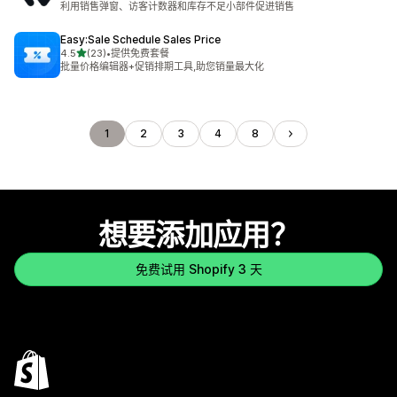
利用销售弹窗、访客计数器和库存不足小部件促进销售
Easy:Sale Schedule Sales Price
星（满分 5 星）
4.5
(23)
•
提供免费套餐
总共 23 条评论
批量价格编辑器+促销排期工具,助您销量最大化
1
2
3
4
8
想要添加应用？
免费试用 Shopify 3 天