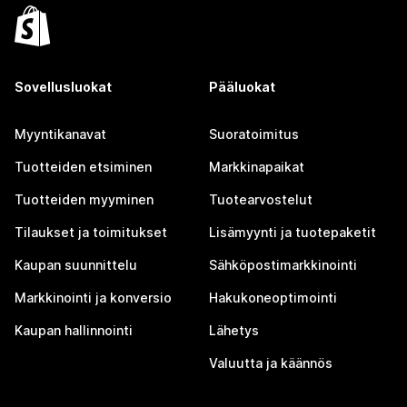
Sovellusluokat
Pääluokat
Myyntikanavat
Suoratoimitus
Tuotteiden etsiminen
Markkinapaikat
Tuotteiden myyminen
Tuotearvostelut
Tilaukset ja toimitukset
Lisämyynti ja tuotepaketit
Kaupan suunnittelu
Sähköpostimarkkinointi
Markkinointi ja konversio
Hakukoneoptimointi
Kaupan hallinnointi
Lähetys
Valuutta ja käännös