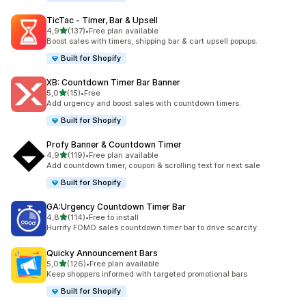
TicTac ‑ Timer, Bar & Upsell
/ 5 tähteä
4,9
(137)
•
Free plan available
137 arvostelua yhteensä
Boost sales with timers, shipping bar & cart upsell popups.
Built for Shopify
XB: Countdown Timer Bar Banner
/ 5 tähteä
5,0
(15)
•
Free
15 arvostelua yhteensä
Add urgency and boost sales with countdown timers.
Built for Shopify
Profy Banner & Countdown Timer
/ 5 tähteä
4,9
(119)
•
Free plan available
119 arvostelua yhteensä
Add countdown timer, coupon & scrolling text for next sale
Built for Shopify
GA:Urgency Countdown Timer Bar
/ 5 tähteä
4,8
(114)
•
Free to install
114 arvostelua yhteensä
Hurrify FOMO sales countdown timer bar to drive scarcity.
Quicky Announcement Bars
/ 5 tähteä
5,0
(126)
•
Free plan available
126 arvostelua yhteensä
Keep shoppers informed with targeted promotional bars
Built for Shopify