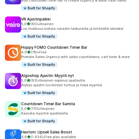
Add countdown timer bar to create urgency & boost flash sales
Built for Shopify
VR Ajastinpalkki
/ 5 tähteä
5,0
(80)
•
Ilmainen
80 arvostelua yhteensä
Luo niukkuus matala-varasto-laskureilla ja kiinteällä ostoskor
Built for Shopify
Hoppy FOMO Countdown Timer Bar
/ 5 tähteä
4,9
(78)
•
Free
78 arvostelua yhteensä
Promote Sales Urgency with sales countdowns, cart timer & more
Built for Shopify
Algoshop Ajastin: Myynti nyt
/ 5 tähteä
5,0
(83)
•
Ilmainen sopimus saatavilla
83 arvostelua yhteensä
Älykäs ajastin luo kiireen tuntua ja lisää myyntiä
Built for Shopify
Countdown Timer Bar Samita
/ 5 tähteä
5,0
(170)
•
Ilmainen
170 arvostelua yhteensä
Kasvata myyntiä ajastimella
Built for Shopify
Hextom: Upsell Sales Boost
/ 5 tähteä
4,8
(1 434)
•
Free plan available
1434 arvostelua yhteensä