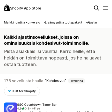
Shopify App Store
Markkinointi ja konversio
Lisämyynti ja tuotepaketit
Ajastin
Kaikki ajastinsovellukset, joissa on
ominaisuuksia kohdesivut-toiminnoille.
Pistä asiakkaisiisi vauhtia. Kerro heille, että
heidän on toimittava nopeasti, jos he haluavat
ostaa tuotteen.
176 sovellusta haulla
Kohdesivut
Tyhjennä
Built for Shopify
GSC Countdown Timer Bar
/ 5 tähteä
4,9
(484)
•
Free
484 arvostelua yhteensä