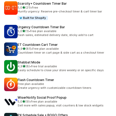
Scarcity+ Countdown Timer Bar
/ 5 tähteä
5,0
(21)
•
Free
21 arvostelua yhteensä
Hurrify urgency: Reserve pre-checkout timer & cart timer bar
Built for Shopify
Urgency Countdown Timer Bar
/ 5 tähteä
5,0
(1)
•
Free plan available
1 arvostelua yhteensä
flash sales, estimated delivery date, sticky add to cart
ET Countdown Cart Timer
/ 5 tähteä
4,9
(81)
•
Free plan available
81 arvostelua yhteensä
Countdown timer on cart page & side cart as a checkout timer
Shabbat Mode
/ 5 tähteä
4,9
(8)
•
Free trial available
8 arvostelua yhteensä
Easily schedule to close your store weekly or on specific days
Flash Countdown Timer
Free plan available
Create urgency with customizable countdown timers
WiserNotify Social Proof Popup
/ 5 tähteä
5,0
(9)
•
Free plan available
9 arvostelua yhteensä
Sell more with sales popup, visit counters & low stock widgets
PX Schedule Sale + BOGO Offers