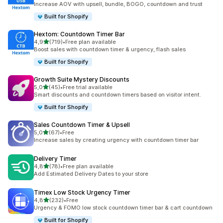
Increase AOV with upsell, bundle, BOGO, countdown and trust
Built for Shopify
Hextom: Countdown Timer Bar
/ 5 tähteä
4,9
(719)
•
Free plan available
719 arvostelua yhteensä
Boost sales with countdown timer & urgency, flash sales
Built for Shopify
Growth Suite Mystery Discounts
/ 5 tähteä
5,0
(45)
•
Free trial available
45 arvostelua yhteensä
Smart discounts and countdown timers based on visitor intent.
Built for Shopify
Sales Countdown Timer & Upsell
/ 5 tähteä
5,0
(67)
•
Free
67 arvostelua yhteensä
Increase sales by creating urgency with countdown timer bar
Delivery Timer
/ 5 tähteä
4,8
(78)
•
Free plan available
78 arvostelua yhteensä
Add Estimated Delivery Dates to your store
Timex Low Stock Urgency Timer
/ 5 tähteä
4,8
(232)
•
Free
232 arvostelua yhteensä
Urgency & FOMO low stock countdown timer bar & cart countdown
Built for Shopify