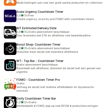
23 recensies in totaal
Maak kortingen aan voor een groot aantal producten en collecties
Scala Urgency Countdown Timer
van 5 sterren
5,0
(1)
•
Free
1 recensies in totaal
Create urgency, scarcity and FOMO with countdown timers
AIT Estimated Delivery Date
van 5 sterren
5,0
(1)
•
Gratis abonnement beschikbaar
1 recensies in totaal
Toon leverdata met ETA en afteltimer voor besteldeadline
Boost Shop: Countdown Timer
van 5 sterren
5,0
(3)
•
Gratis abonnement beschikbaar
3 recensies in totaal
Stimuleer meer omzet met meerdere afteltimers
WT‑ Top Bar ‑ Countdown Timer
Gratis abonnement beschikbaar
Bovenbalk met afteltimer, stimuleer de omzet met een gevoel van
urgentie
FOMO ‑ Countdown Timer Pro
Gratis
Verhoog de omzet met realtime aftelklokken en dynamische
voorraad.
Oxify Countdown Timer Bar
van 5 sterren
5,0
(2)
•
Gratis
2 recensies in totaal
Aftelklokbalk & FOMO-pop-up voor BFCM & productlanceringen