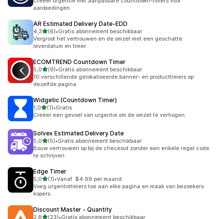
Creëer urgentie met aanpasbare countdown-timers voor
aanbiedingen
AR Estimated Delivery Date‑EDD
van 5 sterren
4,3
(6)
•
Gratis abonnement beschikbaar
6 recensies in totaal
Vergroot het vertrouwen en de omzet met een geschatte
leverdatum en timer.
ECOMTREND Countdown Timer
van 5 sterren
5,0
(9)
•
Gratis abonnement beschikbaar
9 recensies in totaal
10 verschillende gelokaliseerde banner- en producttimers op
dezelfde pagina
Widgetic (Countdown Timer)
van 5 sterren
1,0
(1)
•
Gratis
1 recensies in totaal
Creëer een gevoel van urgentie om de omzet te verhogen.
Solvex Estimated Delivery Date
van 5 sterren
5,0
(5)
•
Gratis abonnement beschikbaar
5 recensies in totaal
Bouw vertrouwen op bij de checkout zonder een enkele regel code
te schrijven
Edge Timer
van 5 sterren
5,0
(1)
•
Vanaf $4.99 per maand
1 recensies in totaal
Voeg urgentietimers toe aan elke pagina en maak van bezoekers
kopers.
Discount Master ‑ Quantity
van 5 sterren
2,8
(23)
•
Gratis abonnement beschikbaar