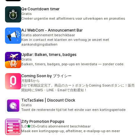
Qe Countdown timer
Gratis
Creëer urgentie met afteltimers voor uitverkopen en promoties
AJ WebCom ‑ Announcement Bar
Gratis abonnement beschikbaar
Kom in contact met klanten en verhoog je omzet met
aankondigingsbalken
UpBar: Balken, timers, badges
Gratis
Balken, timers, badges, pop-ups en leverdata — zonder code.
Coming Soon by プライシー
月額$5から
3分で初期設定完了。商品のカートボタンをComing Soonボタンに！販売
開始時にSMS・LINE・Emailで自動通知！
TicTacSales | Discount Clock
Gratis
Toont de resterende tijd tot het einde van een kortingsperiode
Zify Promotion Popups
van 5 sterren
5,0
(3)
•
Gratis abonnement beschikbaar
3 recensies in totaal
Maak een kortingspop-up, afteltimer, e-mailpop-up en meer