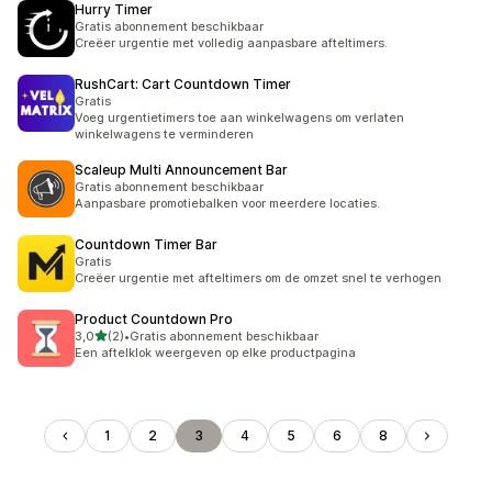
Hurry Timer
Gratis abonnement beschikbaar
Creëer urgentie met volledig aanpasbare afteltimers.
RushCart: Cart Countdown Timer
Gratis
Voeg urgentietimers toe aan winkelwagens om verlaten
winkelwagens te verminderen
Scaleup Multi Announcement Bar
Gratis abonnement beschikbaar
Aanpasbare promotiebalken voor meerdere locaties.
Countdown Timer Bar
Gratis
Creëer urgentie met afteltimers om de omzet snel te verhogen
Product Countdown Pro
van 5 sterren
3,0
(2)
•
Gratis abonnement beschikbaar
2 recensies in totaal
Een aftelklok weergeven op elke productpagina
1
2
3
4
5
6
8