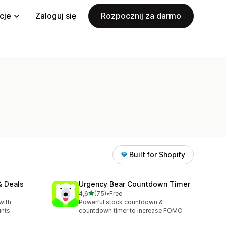
cje
Zaloguj się
Rozpocznij za darmo
Built for Shopify
& Deals
Urgency Bear Countdown Timer
na 5 gwiazdek
4,6
(75)
•
Free
Łączna liczba recenzji: 75
with
Powerful stock countdown &
unts
countdown timer to increase FOMO