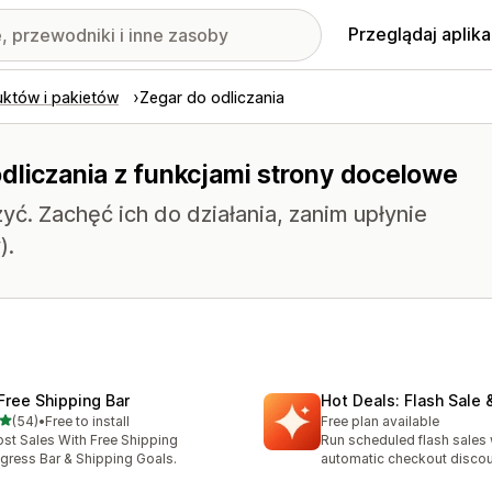
Przeglądaj aplika
uktów i pakietów
Zegar do odliczania
dliczania z funkcjami strony docelowe
yć. Zachęć ich do działania, zanim upłynie
).
 Free Shipping Bar
Hot Deals: Flash Sale 
na 5 gwiazdek
(54)
•
Free to install
Free plan available
zna liczba recenzji: 54
st Sales With Free Shipping
Run scheduled flash sales 
gress Bar & Shipping Goals.
automatic checkout disco