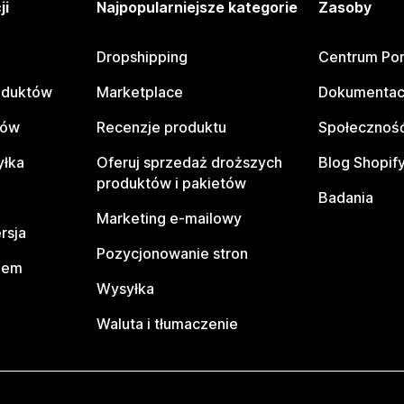
ji
Najpopularniejsze kategorie
Zasoby
Dropshipping
Centrum Po
oduktów
Marketplace
Dokumentac
tów
Recenzje produktu
Społeczność
yłka
Oferuj sprzedaż droższych
Blog Shopif
produktów i pakietów
Badania
Marketing e-mailowy
rsja
Pozycjonowanie stron
pem
Wysyłka
Waluta i tłumaczenie