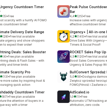
 Urgency Countdown Timer
Peak Pulse Countdow
r
Bar
na 5 gwiazdek
na 5 gwiazdek
(5)
•
Free
4,4
(25)
•
Free
zna liczba recenzji: 5
Łączna liczba recenzji: 25
st scarcity with a hurrify AI FOMO
Increase sales with urgenc
es countdown timer!
effective countdown timer
timate Delivery Date Range
Urgency+ | All‑in‑on
na 5 gwiazdek
na 5 gwiazdek
(28)
•
Free trial available
4,2
(145)
•
Free trial availa
zna liczba recenzji: 28
Łączna liczba recenzji: 145
ate urgency and show shoppers
Drive Sales With Urgenc
n to expect their order!
Timers & Social Proof!
ghtning Deals: Sales Booster
ROCKET Sales Pop U
na 5 gwiazdek
na 5 gwiazdek
(4)
•
Free plan available
4,5
(120)
•
Free trial availa
zna liczba recenzji: 4
Łączna liczba recenzji: 120
htning deals & Flash Sales - with
Boost Sales Conversions 
ntity and timer limits
Urgency & Sales Popup W
timate Scarcity Pro
BullConvert Sprzedaż
na 5 gwiazdek
na 5 gwiazdek
(13)
•
Free plan available
5,0
(8)
•
zna liczba recenzji: 13
Łączna liczba recenzji: 8
ve more sales by inspiring trust &
Zwiększ sprzedaż tworzą
ouraging quick action
FOMO,Pilność i Zaufanie z
shdaddy Countdown Timer
AdScaled.io
na 5 gwiazdek
na 5 gwiazdek
(87)
•
Free plan available
1,0
(1)
•
Free
zna liczba recenzji: 87
Łączna liczba recenzji: 1
ture the attention of buyers in a
Automatic UTM tracking a
que way with a timer
attribution, zero code.