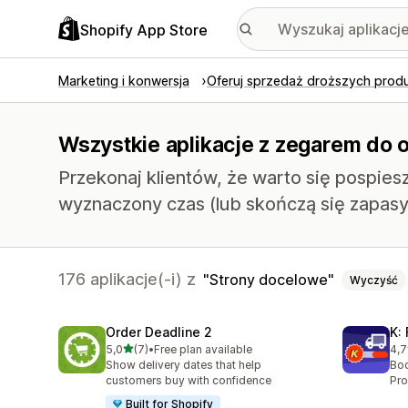
Shopify App Store
Marketing i konwersja
Oferuj sprzedaż droższych prod
Wszystkie aplikacje z zegarem do o
Przekonaj klientów, że warto się pospiesz
wyznaczony czas (lub skończą się zapasy
176 aplikacje(-i) z
Strony docelowe
Wyczyść
Order Deadline 2
K:
na 5 gwiazdek
5,0
(7)
•
Free plan available
4,7
Łączna liczba recenzji: 7
Łąc
Show delivery dates that help
Boo
customers buy with confidence
Pro
Built for Shopify