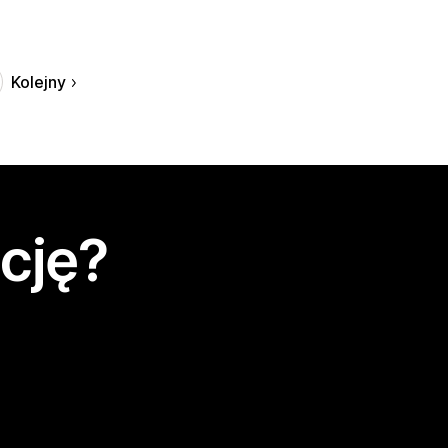
Kolejny
cję?