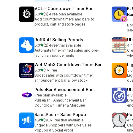
VOL ‑ Countdown Timer Bar
K:
na 5 gwiazdek
5,0
(3)
•
Free plan available
Ba
Łączna liczba recenzji: 3
Add countdown timers and bars to
5,0
Łąc
product, cart and store pages
Boo
sal
RuffRuff Selling Periods
Ul
na 5 gwiazdek
5,0
(2)
•
Free trial available
4,4
Łączna liczba recenzji: 2
Łąc
Automate time-limited sales and pre-
Cre
launch announcements
whe
WebMobX Countdown Timer Bar
Li
na 5 gwiazdek
5,0
(1)
•
Free
5,0
Łączna liczba recenzji: 1
Łąc
Boost sales with countdown timer,
Lig
announcement bar & low stock
qua
PulseBar Announcement Bars
Ul
Free plan available
4,8
Łąc
PulseBar – Announcement Bar,
Dri
Countdown Timer & Marquee
enc
SalesPush ‑ Sales Popup
Pu
na 5 gwiazdek
4,9
(30)
•
Free trial available
4,1
Łączna liczba recenzji: 30
Łąc
Engage Shoppers with Live Sales
Cap
Popups & Social Proof
uni