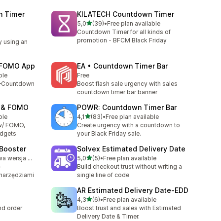
n Timer
KILATECH Countdown Timer
na 5 gwiazdek
5,0
(39)
•
Free plan available
Łączna liczba recenzji: 39
Countdown Timer for all kinds of
promotion - BFCM Black Friday
y using an
e FOMO App
EA • Countdown Timer Bar
ble
Free
y—Countdown
Boost flash sale urgency with sales
countdown timer bar banner
p & FOMO
POWR: Countdown Timer Bar
na 5 gwiazdek
ble
4,1
(83)
•
Free plan available
Łączna liczba recenzji: 83
w/ FOMO,
Create urgency with a countdown to
idgets
your Black Friday sale.
 Booster
Solvex Estimated Delivery Date
na 5 gwiazdek
Dostępna darmowa wersja próbna
5,0
(5)
•
Free plan available
Łączna liczba recenzji: 5
c
Build checkout trust without writing a
 narzędziami
single line of code
AR Estimated Delivery Date‑EDD
na 5 gwiazdek
4,3
(6)
•
Free plan available
Łączna liczba recenzji: 6
nd order
Boost trust and sales with Estimated
Delivery Date & Timer.