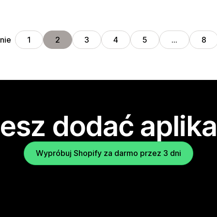
nie
1
2
3
4
5
…
8
esz dodać aplika
Wypróbuj Shopify za darmo przez 3 dni