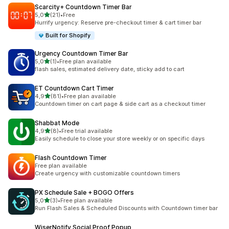
Scarcity+ Countdown Timer Bar
stelle su 5
5,0
(21)
•
Free
21 recensioni totali
Hurrify urgency: Reserve pre-checkout timer & cart timer bar
Built for Shopify
Urgency Countdown Timer Bar
stelle su 5
5,0
(1)
•
Free plan available
1 recensioni totali
flash sales, estimated delivery date, sticky add to cart
ET Countdown Cart Timer
stelle su 5
4,9
(81)
•
Free plan available
81 recensioni totali
Countdown timer on cart page & side cart as a checkout timer
Shabbat Mode
stelle su 5
4,9
(8)
•
Free trial available
8 recensioni totali
Easily schedule to close your store weekly or on specific days
Flash Countdown Timer
Free plan available
Create urgency with customizable countdown timers
PX Schedule Sale + BOGO Offers
stelle su 5
5,0
(3)
•
Free plan available
3 recensioni totali
Run Flash Sales & Scheduled Discounts with Countdown timer bar
WiserNotify Social Proof Popup