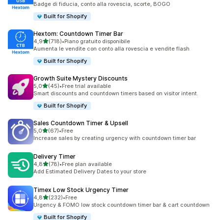
Badge di fiducia, conto alla rovescia, scorte, BOGO
Built for Shopify
Hextom: Countdown Timer Bar
stelle su 5
4,9
(718)
•
Piano gratuito disponibile
718 recensioni totali
Aumenta le vendite con conto alla rovescia e vendite flash
Built for Shopify
Growth Suite Mystery Discounts
stelle su 5
5,0
(45)
•
Free trial available
45 recensioni totali
Smart discounts and countdown timers based on visitor intent.
Built for Shopify
Sales Countdown Timer & Upsell
stelle su 5
5,0
(67)
•
Free
67 recensioni totali
Increase sales by creating urgency with countdown timer bar
Delivery Timer
stelle su 5
4,8
(78)
•
Free plan available
78 recensioni totali
Add Estimated Delivery Dates to your store
Timex Low Stock Urgency Timer
stelle su 5
4,8
(232)
•
Free
232 recensioni totali
Urgency & FOMO low stock countdown timer bar & cart countdown
Built for Shopify