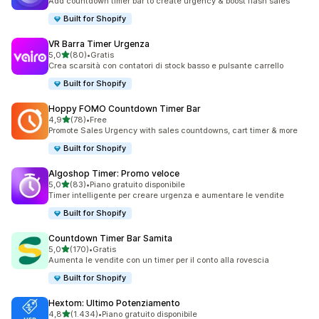
Add countdown timer bar to create urgency & boost flash sales
Built for Shopify
VR Barra Timer Urgenza
stelle su 5
5,0
(80)
•
Gratis
80 recensioni totali
Crea scarsità con contatori di stock basso e pulsante carrello
Built for Shopify
Hoppy FOMO Countdown Timer Bar
stelle su 5
4,9
(78)
•
Free
78 recensioni totali
Promote Sales Urgency with sales countdowns, cart timer & more
Built for Shopify
Algoshop Timer: Promo veloce
stelle su 5
5,0
(83)
•
Piano gratuito disponibile
83 recensioni totali
Timer intelligente per creare urgenza e aumentare le vendite
Built for Shopify
Countdown Timer Bar Samita
stelle su 5
5,0
(170)
•
Gratis
170 recensioni totali
Aumenta le vendite con un timer per il conto alla rovescia
Built for Shopify
Hextom: Ultimo Potenziamento
stelle su 5
4,8
(1.434)
•
Piano gratuito disponibile
1434 recensioni totali