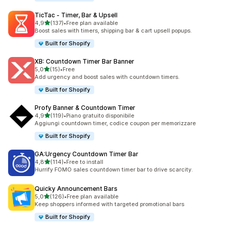
TicTac ‑ Timer, Bar & Upsell
stelle su 5
4,9
(137)
•
Free plan available
137 recensioni totali
Boost sales with timers, shipping bar & cart upsell popups.
Built for Shopify
XB: Countdown Timer Bar Banner
stelle su 5
5,0
(15)
•
Free
15 recensioni totali
Add urgency and boost sales with countdown timers.
Built for Shopify
Profy Banner & Countdown Timer
stelle su 5
4,9
(119)
•
Piano gratuito disponibile
119 recensioni totali
Aggiungi countdown timer, codice coupon per memorizzare
Built for Shopify
GA:Urgency Countdown Timer Bar
stelle su 5
4,8
(114)
•
Free to install
114 recensioni totali
Hurrify FOMO sales countdown timer bar to drive scarcity.
Quicky Announcement Bars
stelle su 5
5,0
(126)
•
Free plan available
126 recensioni totali
Keep shoppers informed with targeted promotional bars
Built for Shopify