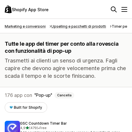
Shopify App Store
Marketing e conversioni
Upselling e pacchetti di prodotti
Timer per c
Tutte le app del timer per conto alla rovescia
con funzionalità di pop-up
Trasmetti ai clienti un senso di urgenza. Fagli
capire che devono agire velocemente prima che
scada il tempo e le scorte finiscano.
176 app con
Pop-up
Cancella
Built for Shopify
GSC Countdown Timer Bar
stelle su 5
4,9
(479)
•
Free
479 recensioni totali