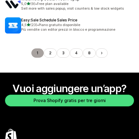
stelle su 5
5,0
(9)
•
Free plan available
9 recensioni totali
Sell more with sales popup, visit counters & low stock widgets
Easy:Sale Schedule Sales Price
stelle su 5
4,5
(23)
•
Piano gratuito disponibile
23 recensioni totali
Più vendite con editor prezzi in blocco e programmazione
1
2
3
4
8
Vuoi aggiungere un’app?
Prova Shopify gratis per tre giorni