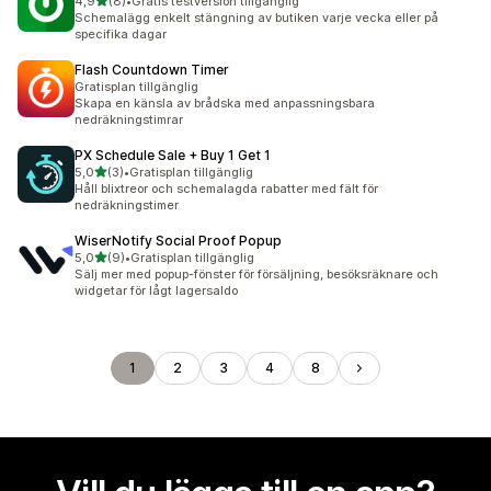
av 5 stjärnor
4,9
(8)
•
Gratis testversion tillgänglig
8 recensioner totalt
Schemalägg enkelt stängning av butiken varje vecka eller på
specifika dagar
Flash Countdown Timer
Gratisplan tillgänglig
Skapa en känsla av brådska med anpassningsbara
nedräkningstimrar
PX Schedule Sale + Buy 1 Get 1
av 5 stjärnor
5,0
(3)
•
Gratisplan tillgänglig
3 recensioner totalt
Håll blixtreor och schemalagda rabatter med fält för
nedräkningstimer
WiserNotify Social Proof Popup
av 5 stjärnor
5,0
(9)
•
Gratisplan tillgänglig
9 recensioner totalt
Sälj mer med popup-fönster för försäljning, besöksräknare och
widgetar för lågt lagersaldo
1
2
3
4
8