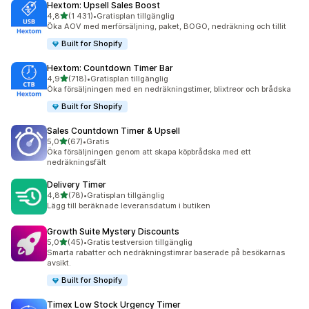
Hextom: Upsell Sales Boost
av 5 stjärnor
4,8
(1 431)
•
Gratisplan tillgänglig
1431 recensioner totalt
Öka AOV med merförsäljning, paket, BOGO, nedräkning och tillit
Built for Shopify
Hextom: Countdown Timer Bar
av 5 stjärnor
4,9
(718)
•
Gratisplan tillgänglig
718 recensioner totalt
Öka försäljningen med en nedräkningstimer, blixtreor och brådska
Built for Shopify
Sales Countdown Timer & Upsell
av 5 stjärnor
5,0
(67)
•
Gratis
67 recensioner totalt
Öka försäljningen genom att skapa köpbrådska med ett
nedräkningsfält
Delivery Timer
av 5 stjärnor
4,8
(78)
•
Gratisplan tillgänglig
78 recensioner totalt
Lägg till beräknade leveransdatum i butiken
Growth Suite Mystery Discounts
av 5 stjärnor
5,0
(45)
•
Gratis testversion tillgänglig
45 recensioner totalt
Smarta rabatter och nedräkningstimrar baserade på besökarnas
avsikt.
Built for Shopify
Timex Low Stock Urgency Timer