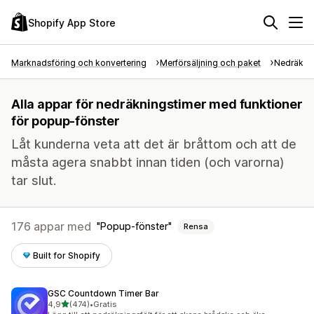
Shopify App Store
Marknadsföring och konvertering
Merförsäljning och paket
Nedräkni
Alla appar för nedräkningstimer med funktioner
för popup-fönster
Låt kunderna veta att det är bråttom och att de
måsta agera snabbt innan tiden (och varorna)
tar slut.
176 appar med
Popup-fönster
Rensa
Built for Shopify
GSC Countdown Timer Bar
av 5 stjärnor
4,9
(474)
•
Gratis
474 recensioner totalt