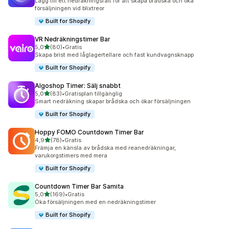
Lägg till ett nedräkningsfält för att skapa brådska och öka
försäljningen vid blixtreor
Built for Shopify
VR Nedräkningstimer Bar
av 5 stjärnor
5,0
(80)
•
Gratis
80 recensioner totalt
Skapa brist med låglagertellare och fast kundvagnsknapp
Built for Shopify
Algoshop Timer: Sälj snabbt
av 5 stjärnor
5,0
(83)
•
Gratisplan tillgänglig
83 recensioner totalt
Smart nedräkning skapar brådska och ökar försäljningen
Built for Shopify
Hoppy FOMO Countdown Timer Bar
av 5 stjärnor
4,9
(78)
•
Gratis
78 recensioner totalt
Främja en känsla av brådska med reanedräkningar,
varukorgstimers med mera
Built for Shopify
Countdown Timer Bar Samita
av 5 stjärnor
5,0
(169)
•
Gratis
169 recensioner totalt
Öka försäljningen med en nedräkningstimer
Built for Shopify