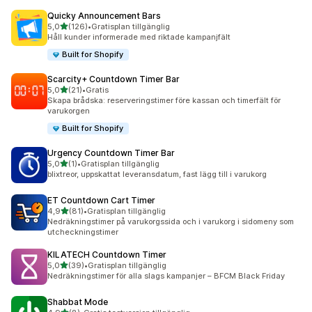
Quicky Announcement Bars
av 5 stjärnor
5,0
(126)
•
Gratisplan tillgänglig
126 recensioner totalt
Håll kunder informerade med riktade kampanjfält
Built for Shopify
Scarcity+ Countdown Timer Bar
av 5 stjärnor
5,0
(21)
•
Gratis
21 recensioner totalt
Skapa brådska: reserveringstimer före kassan och timerfält för
varukorgen
Built for Shopify
Urgency Countdown Timer Bar
av 5 stjärnor
5,0
(1)
•
Gratisplan tillgänglig
1 recensioner totalt
blixtreor, uppskattat leveransdatum, fast lägg till i varukorg
ET Countdown Cart Timer
av 5 stjärnor
4,9
(81)
•
Gratisplan tillgänglig
81 recensioner totalt
Nedräkningstimer på varukorgssida och i varukorg i sidomeny som
utcheckningstimer
KILATECH Countdown Timer
av 5 stjärnor
5,0
(39)
•
Gratisplan tillgänglig
39 recensioner totalt
Nedräkningstimer för alla slags kampanjer – BFCM Black Friday
Shabbat Mode