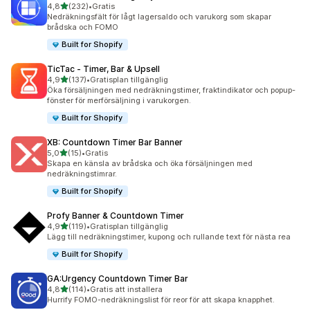
av 5 stjärnor
4,8
(232)
•
Gratis
232 recensioner totalt
Nedräkningsfält för lågt lagersaldo och varukorg som skapar
brådska och FOMO
Built for Shopify
TicTac ‑ Timer, Bar & Upsell
av 5 stjärnor
4,9
(137)
•
Gratisplan tillgänglig
137 recensioner totalt
Öka försäljningen med nedräkningstimer, fraktindikator och popup-
fönster för merförsäljning i varukorgen.
Built for Shopify
XB: Countdown Timer Bar Banner
av 5 stjärnor
5,0
(15)
•
Gratis
15 recensioner totalt
Skapa en känsla av brådska och öka försäljningen med
nedräkningstimrar.
Built for Shopify
Profy Banner & Countdown Timer
av 5 stjärnor
4,9
(119)
•
Gratisplan tillgänglig
119 recensioner totalt
Lägg till nedräkningstimer, kupong och rullande text för nästa rea
Built for Shopify
GA:Urgency Countdown Timer Bar
av 5 stjärnor
4,8
(114)
•
Gratis att installera
114 recensioner totalt
Hurrify FOMO-nedräkningslist för reor för att skapa knapphet.