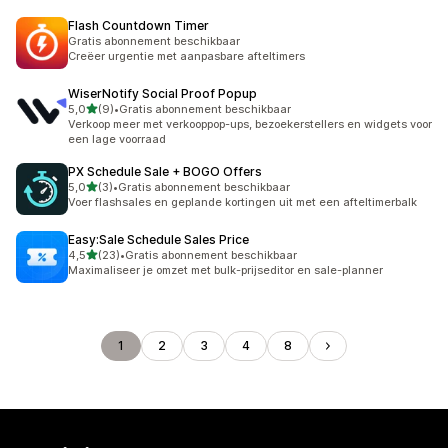
Flash Countdown Timer
Gratis abonnement beschikbaar
Creëer urgentie met aanpasbare afteltimers
WiserNotify Social Proof Popup
van 5 sterren
5,0
(9)
•
Gratis abonnement beschikbaar
9 recensies in totaal
Verkoop meer met verkooppop-ups, bezoekerstellers en widgets voor
een lage voorraad
PX Schedule Sale + BOGO Offers
van 5 sterren
5,0
(3)
•
Gratis abonnement beschikbaar
3 recensies in totaal
Voer flashsales en geplande kortingen uit met een afteltimerbalk
Easy:Sale Schedule Sales Price
van 5 sterren
4,5
(23)
•
Gratis abonnement beschikbaar
23 recensies in totaal
Maximaliseer je omzet met bulk-prijseditor en sale-planner
1
2
3
4
8