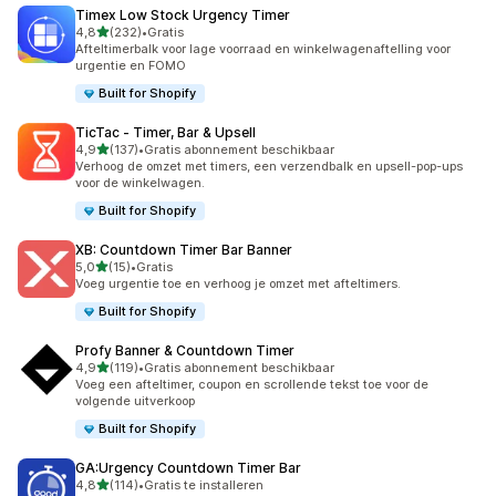
Timex Low Stock Urgency Timer
van 5 sterren
4,8
(232)
•
Gratis
232 recensies in totaal
Afteltimerbalk voor lage voorraad en winkelwagenaftelling voor
urgentie en FOMO
Built for Shopify
TicTac ‑ Timer, Bar & Upsell
van 5 sterren
4,9
(137)
•
Gratis abonnement beschikbaar
137 recensies in totaal
Verhoog de omzet met timers, een verzendbalk en upsell-pop-ups
voor de winkelwagen.
Built for Shopify
XB: Countdown Timer Bar Banner
van 5 sterren
5,0
(15)
•
Gratis
15 recensies in totaal
Voeg urgentie toe en verhoog je omzet met afteltimers.
Built for Shopify
Profy Banner & Countdown Timer
van 5 sterren
4,9
(119)
•
Gratis abonnement beschikbaar
119 recensies in totaal
Voeg een afteltimer, coupon en scrollende tekst toe voor de
volgende uitverkoop
Built for Shopify
GA:Urgency Countdown Timer Bar
van 5 sterren
4,8
(114)
•
Gratis te installeren
114 recensies in totaal