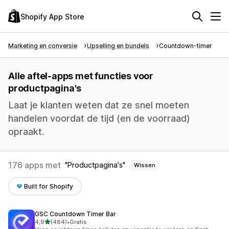
Shopify App Store
Marketing en conversie
Upselling en bundels
Countdown-timer
Alle aftel-apps met functies voor
productpagina's
Laat je klanten weten dat ze snel moeten
handelen voordat de tijd (en de voorraad)
opraakt.
176 apps met
Productpagina's
Wissen
Built for Shopify
GSC Countdown Timer Bar
van 5 sterren
4,9
(484)
•
Gratis
484 recensies in totaal