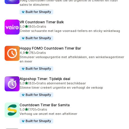
Voeg countdown timer-balk toe om urgentie te creëren en flash
sales te stimuleren
Built for Shopify
VR Countdown Timer Balk
van 5 sterren
5,0
(80)
•
Gratis
80 recensies in totaal
Creëer schaarste met lage-voorraad-tellers en sticky winkelwag
Built for Shopify
Hoppy FOMO Countdown Timer Bar
van 5 sterren
4,9
(78)
•
Gratis
78 recensies in totaal
Stimuleer verkoopurgentie met aftelklokken, een winkelwagentimer
en meer
Built for Shopify
Algoshop Timer: Tijdelijk deal
van 5 sterren
5,0
(83)
•
Gratis abonnement beschikbaar
83 recensies in totaal
Slimme timer creëert urgentie en verhoogt de verkoop
Built for Shopify
Countdown Timer Bar Samita
van 5 sterren
5,0
(170)
•
Gratis
170 recensies in totaal
Verhoog uw omzet met een afteltimer
Built for Shopify