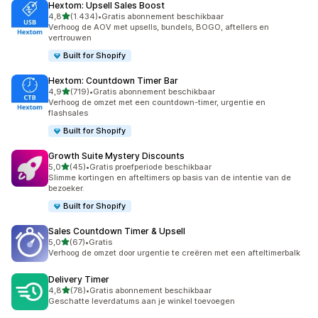
Hextom: Upsell Sales Boost
van 5 sterren
4,8
(1.434)
•
Gratis abonnement beschikbaar
1434 recensies in totaal
Verhoog de AOV met upsells, bundels, BOGO, aftellers en
vertrouwen
Built for Shopify
Hextom: Countdown Timer Bar
van 5 sterren
4,9
(719)
•
Gratis abonnement beschikbaar
719 recensies in totaal
Verhoog de omzet met een countdown-timer, urgentie en
flashsales
Built for Shopify
Growth Suite Mystery Discounts
van 5 sterren
5,0
(45)
•
Gratis proefperiode beschikbaar
45 recensies in totaal
Slimme kortingen en afteltimers op basis van de intentie van de
bezoeker.
Built for Shopify
Sales Countdown Timer & Upsell
van 5 sterren
5,0
(67)
•
Gratis
67 recensies in totaal
Verhoog de omzet door urgentie te creëren met een afteltimerbalk
Delivery Timer
van 5 sterren
4,8
(78)
•
Gratis abonnement beschikbaar
78 recensies in totaal
Geschatte leverdatums aan je winkel toevoegen