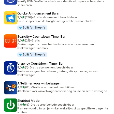
Hurrify FOMO-afteltimerbalk voor de uitverkoop om schaarste te
stimuleren.
Quicky Announcement Bars
van 5 sterren
5,0
(126)
•
Gratis abonnement beschikbaar
126 recensies in totaal
Houd shoppers op de hoogte met gerichte promotiebalken
Built for Shopify
Scarcity+ Countdown Timer Bar
van 5 sterren
5,0
(21)
•
Gratis
21 recensies in totaal
Creëer urgentie: pre-checkout-timer voor reserveren en
winkelwagentimerbalk
Built for Shopify
Urgency Countdown Timer Bar
van 5 sterren
5,0
(1)
•
Gratis abonnement beschikbaar
1 recensies in totaal
flash-sales, geschatte bezorgdatum, sticky toevoegen aan
winkelwagen
Afteltimer voor winkelwagen
van 5 sterren
4,9
(81)
•
Gratis abonnement beschikbaar
81 recensies in totaal
Afteltimer voor winkelwagenreservering om de omzet te verhogen
Shabbat Mode
van 5 sterren
4,9
(8)
•
Gratis proefperiode beschikbaar
8 recensies in totaal
Plan eenvoudig in om je winkel wekelijks of op specifieke dagen te
sluiten