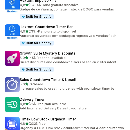
Hextom: Impulso Final
de 5 estrelas
4,8
(1.434)
•
Plano gratuito disponível
1434 total de avaliações
Badge de confiança, contagem, stock e BOGO para vendas
Built for Shopify
Hextom: Countdown Timer Bar
de 5 estrelas
4,9
(719)
•
Plano gratuito disponível
719 total de avaliações
Aumente as vendas com contagem regressiva e vendas flash
Built for Shopify
Growth Suite Mystery Discounts
de 5 estrelas
5,0
(45)
•
Free trial available
45 total de avaliações
Smart discounts and countdown timers based on visitor intent.
Built for Shopify
Sales Countdown Timer & Upsell
de 5 estrelas
5,0
(67)
•
Free
67 total de avaliações
Increase sales by creating urgency with countdown timer bar
Delivery Timer
de 5 estrelas
4,8
(78)
•
Free plan available
78 total de avaliações
Add Estimated Delivery Dates to your store
Timex Low Stock Urgency Timer
de 5 estrelas
4,8
(232)
•
Free
232 total de avaliações
Urgency & FOMO low stock countdown timer bar & cart countdown