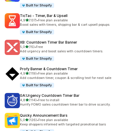
Built for Shopify
TicTac ‑ Timer, Bar & Upsell
de 5 estrelas
4,9
(137)
•
Free plan available
137 total de avaliações
Boost sales with timers, shipping bar & cart upsell popups.
Built for Shopify
XB: Countdown Timer Bar Banner
de 5 estrelas
5,0
(15)
•
Free
15 total de avaliações
Add urgency and boost sales with countdown timers.
Built for Shopify
Profy Banner & Countdown Timer
de 5 estrelas
4,9
(119)
•
Free plan available
119 total de avaliações
Add countdown timer, coupon & scrolling text for next sale
Built for Shopify
GA:Urgency Countdown Timer Bar
de 5 estrelas
4,8
(114)
•
Free to install
114 total de avaliações
Hurrify FOMO sales countdown timer bar to drive scarcity.
Quicky Announcement Bars
de 5 estrelas
5,0
(126)
•
Free plan available
126 total de avaliações
Keep shoppers informed with targeted promotional bars