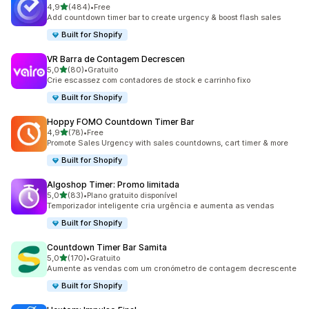
de 5 estrelas
4,9
(484)
•
Free
484 total de avaliações
Add countdown timer bar to create urgency & boost flash sales
Built for Shopify
VR Barra de Contagem Decrescen
de 5 estrelas
5,0
(80)
•
Gratuito
80 total de avaliações
Crie escassez com contadores de stock e carrinho fixo
Built for Shopify
Hoppy FOMO Countdown Timer Bar
de 5 estrelas
4,9
(78)
•
Free
78 total de avaliações
Promote Sales Urgency with sales countdowns, cart timer & more
Built for Shopify
Algoshop Timer: Promo limitada
de 5 estrelas
5,0
(83)
•
Plano gratuito disponível
83 total de avaliações
Temporizador inteligente cria urgência e aumenta as vendas
Built for Shopify
Countdown Timer Bar Samita
de 5 estrelas
5,0
(170)
•
Gratuito
170 total de avaliações
Aumente as vendas com um cronómetro de contagem decrescente
Built for Shopify