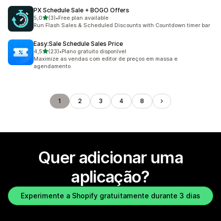
PX Schedule Sale + BOGO Offers
de 5 estrelas
5,0
(3)
•
Free plan available
3 total de avaliações
Run Flash Sales & Scheduled Discounts with Countdown timer bar
Easy:Sale Schedule Sales Price
de 5 estrelas
4,5
(23)
•
Plano gratuito disponível
23 total de avaliações
Maximize as vendas com editor de preços em massa e
agendamento
1
2
3
4
8
Quer adicionar uma
aplicação?
Experimente a Shopify gratuitamente durante 3 dias