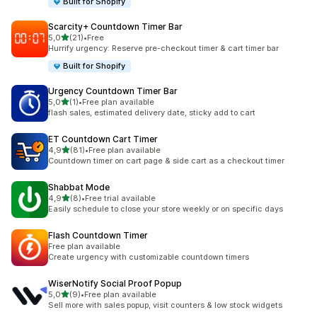
Built for Shopify
Scarcity+ Countdown Timer Bar
de 5 estrelas
5,0
(21)
•
Free
21 total de avaliações
Hurrify urgency: Reserve pre-checkout timer & cart timer bar
Built for Shopify
Urgency Countdown Timer Bar
de 5 estrelas
5,0
(1)
•
Free plan available
1 total de avaliações
flash sales, estimated delivery date, sticky add to cart
ET Countdown Cart Timer
de 5 estrelas
4,9
(81)
•
Free plan available
81 total de avaliações
Countdown timer on cart page & side cart as a checkout timer
Shabbat Mode
de 5 estrelas
4,9
(8)
•
Free trial available
8 total de avaliações
Easily schedule to close your store weekly or on specific days
Flash Countdown Timer
Free plan available
Create urgency with customizable countdown timers
WiserNotify Social Proof Popup
de 5 estrelas
5,0
(9)
•
Free plan available
9 total de avaliações
Sell more with sales popup, visit counters & low stock widgets