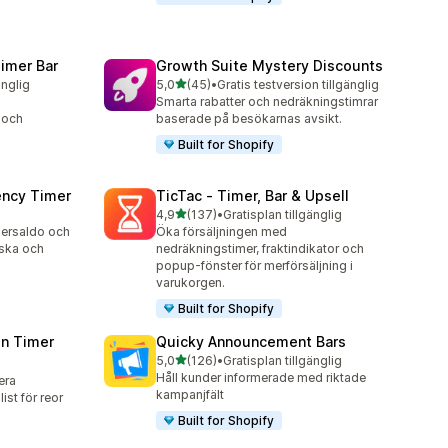
imer Bar
Growth Suite Mystery Discounts
av 5 stjärnor
änglig
5,0
(45)
•
Gratis testversion tillgänglig
45 recensioner totalt
Smarta rabatter och nedräkningstimrar
 och
baserade på besökarnas avsikt.
Built for Shopify
ency Timer
TicTac ‑ Timer, Bar & Upsell
av 5 stjärnor
4,9
(137)
•
Gratisplan tillgänglig
137 recensioner totalt
agersaldo och
Öka försäljningen med
ska och
nedräkningstimer, fraktindikator och
popup-fönster för merförsäljning i
varukorgen.
Built for Shopify
n Timer
Quicky Announcement Bars
av 5 stjärnor
5,0
(126)
•
Gratisplan tillgänglig
126 recensioner totalt
Håll kunder informerade med riktade
lera
kampanjfält
st för reor
Built for Shopify