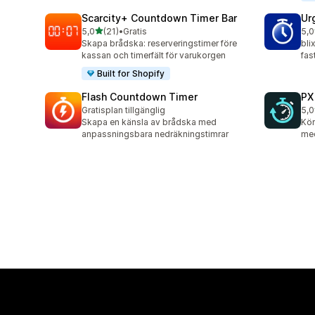
Scarcity+ Countdown Timer Bar
Ur
av 5 stjärnor
5,0
(21)
•
Gratis
5,0
21 recensioner totalt
1 r
Skapa brådska: reserveringstimer före
bli
kassan och timerfält för varukorgen
fas
Built for Shopify
Flash Countdown Timer
PX
Gratisplan tillgänglig
5,0
3 r
Skapa en känsla av brådska med
Kör
anpassningsbara nedräkningstimrar
med