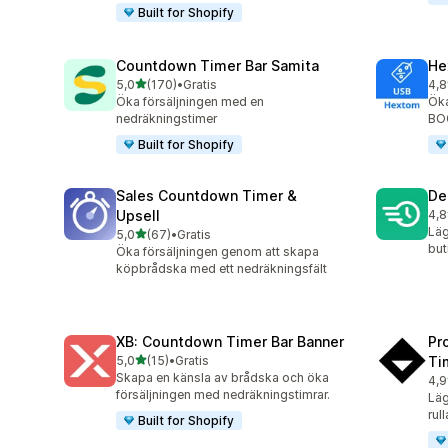
Built for Shopify
Countdown Timer Bar Samita
He
av 5 stjärnor
5,0
(170)
•
Gratis
4,8
170 recensioner totalt
143
Öka försäljningen med en
Öka
nedräkningstimer
BOG
Built for Shopify
Sales Countdown Timer &
De
Upsell
4,8
78 
Läg
av 5 stjärnor
5,0
(67)
•
Gratis
67 recensioner totalt
but
Öka försäljningen genom att skapa
köpbrådska med ett nedräkningsfält
XB: Countdown Timer Bar Banner
Pr
av 5 stjärnor
5,0
(15)
•
Gratis
Ti
15 recensioner totalt
Skapa en känsla av brådska och öka
4,9
119
försäljningen med nedräkningstimrar.
Läg
rul
Built for Shopify