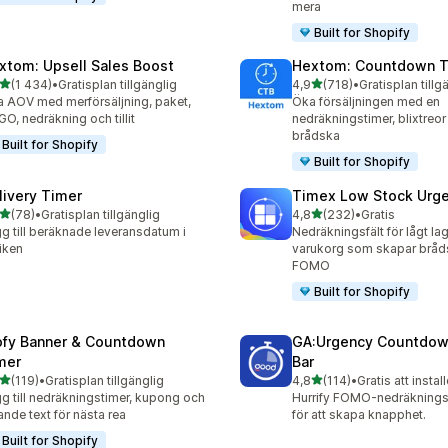
mera
Built for Shopify
xtom: Upsell Sales Boost
Hextom: Countdown T
av 5 stjärnor
av 5 stjärnor
(1 434)
•
Gratisplan tillgänglig
4,9
(718)
•
Gratisplan tillg
4 recensioner totalt
718 recensioner totalt
 AOV med merförsäljning, paket,
Öka försäljningen med en
O, nedräkning och tillit
nedräkningstimer, blixtreor
brådska
Built for Shopify
Built for Shopify
livery Timer
Timex Low Stock Urg
av 5 stjärnor
av 5 stjärnor
(78)
•
Gratisplan tillgänglig
4,8
(232)
•
Gratis
recensioner totalt
232 recensioner totalt
g till beräknade leveransdatum i
Nedräkningsfält för lågt l
iken
varukorg som skapar bråd
FOMO
Built for Shopify
ofy Banner & Countdown
GA:Urgency Countdow
mer
Bar
av 5 stjärnor
av 5 stjärnor
(119)
•
Gratisplan tillgänglig
4,8
(114)
•
Gratis att instal
 recensioner totalt
114 recensioner totalt
g till nedräkningstimer, kupong och
Hurrify FOMO-nedräkningsli
lande text för nästa rea
för att skapa knapphet.
Built for Shopify