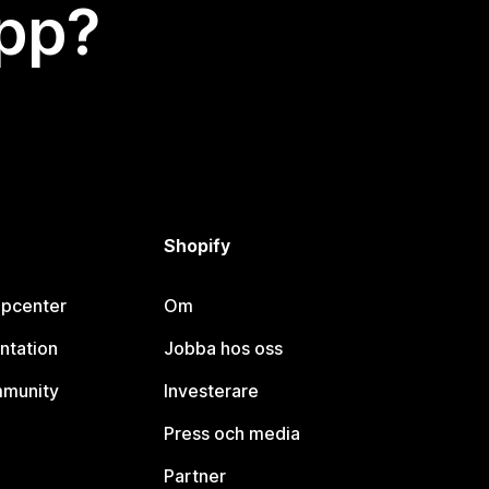
app?
Shopify
lpcenter
Om
ntation
Jobba hos oss
mmunity
Investerare
Press och media
Partner