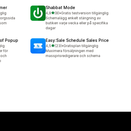
imer
Shabbat Mode
av 5 stjärnor
nglig
4,9
(8)
•
Gratis testversion tillgänglig
8 recensioner totalt
korgssida
Schemalägg enkelt stängning av
 som
butiken varje vecka eller på specifika
dagar
oof Popup
Easy:Sale Schedule Sales Price
av 5 stjärnor
lig
4,5
(23)
•
Gratisplan tillgänglig
23 recensioner totalt
r för
Maximera försäljningen med
 och
massprisredigerare och schema
o