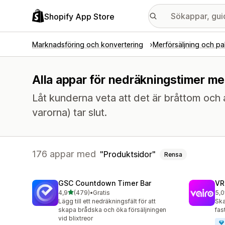
Shopify App Store
Marknadsföring och konvertering
Merförsäljning och pa
Alla appar för nedräkningstimer me
Låt kunderna veta att det är bråttom och 
varorna) tar slut.
176 appar med
Produktsidor
Rensa
GSC Countdown Timer Bar
VR
av 5 stjärnor
4,9
(479)
•
Gratis
5,0
479 recensioner totalt
80 
Lägg till ett nedräkningsfält för att
Ska
skapa brådska och öka försäljningen
fa
vid blixtreor