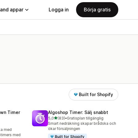
land appar
Logga in
Börja gratis
Built for Shopify
wn Timer
Algoshop Timer: Sälj snabbt
av 5 stjärnor
5,0
(83)
•
Gratisplan tillgänglig
83 recensioner totalt
Smart nedräkning skapar brådska och
ökar försäljningen
ska med
stimers med
Built for Shopify