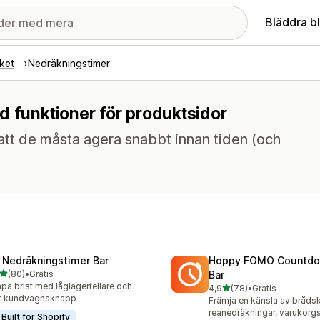
Bläddra b
ket
Nedräkningstimer
d funktioner för produktsidor
att de måsta agera snabbt innan tiden (och
 Nedräkningstimer Bar
Hoppy FOMO Countdo
av 5 stjärnor
(80)
•
Gratis
Bar
recensioner totalt
pa brist med låglagertellare och
av 5 stjärnor
4,9
(78)
•
Gratis
78 recensioner totalt
st kundvagnsknapp
Främja en känsla av bråd
reanedräkningar, varukorg
Built for Shopify