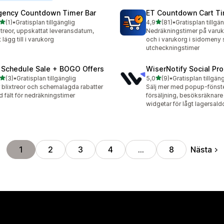
gency Countdown Timer Bar
ET Countdown Cart T
av 5 stjärnor
av 5 stjärnor
(1)
•
Gratisplan tillgänglig
4,9
(81)
•
Gratisplan tillgä
ecensioner totalt
81 recensioner totalt
xtreor, uppskattat leveransdatum,
Nedräkningstimer på varu
t lägg till i varukorg
och i varukorg i sidomeny
utcheckningstimer
 Schedule Sale + BOGO Offers
WiserNotify Social Pr
av 5 stjärnor
av 5 stjärnor
(3)
•
Gratisplan tillgänglig
5,0
(9)
•
Gratisplan tillgäng
ecensioner totalt
9 recensioner totalt
 blixtreor och schemalagda rabatter
Sälj mer med popup-fönste
 fält för nedräkningstimer
försäljning, besöksräknare
widgetar för lågt lagersald
Nästa
1
2
3
4
…
8