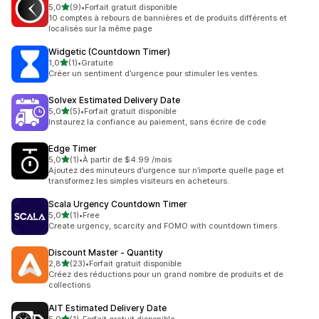
étoile(s) sur 5
5,0
(9)
•
Forfait gratuit disponible
9 avis au total
10 comptes à rebours de bannières et de produits différents et
localisés sur la même page
Widgetic (Countdown Timer)
étoile(s) sur 5
1,0
(1)
•
Gratuite
1 avis au total
Créer un sentiment d’urgence pour stimuler les ventes.
Solvex Estimated Delivery Date
étoile(s) sur 5
5,0
(5)
•
Forfait gratuit disponible
5 avis au total
Instaurez la confiance au paiement, sans écrire de code
Edge Timer
étoile(s) sur 5
5,0
(1)
•
À partir de $4.99 /mois
1 avis au total
Ajoutez des minuteurs d’urgence sur n’importe quelle page et
transformez les simples visiteurs en acheteurs.
Scala Urgency Countdown Timer
étoile(s) sur 5
5,0
(1)
•
Free
1 avis au total
Create urgency, scarcity and FOMO with countdown timers
Discount Master ‑ Quantity
étoile(s) sur 5
2,8
(23)
•
Forfait gratuit disponible
23 avis au total
Créez des réductions pour un grand nombre de produits et de
collections
AIT Estimated Delivery Date
étoile(s) sur 5