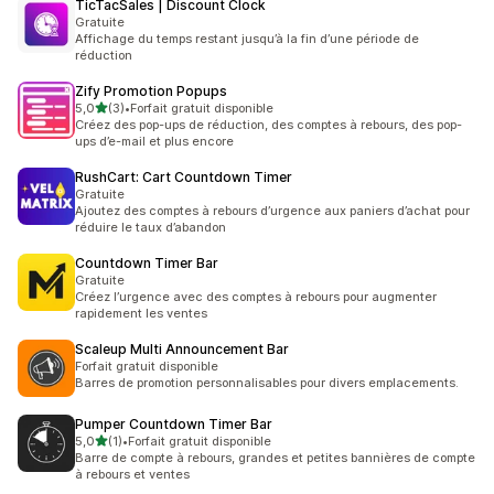
TicTacSales | Discount Clock
Gratuite
Affichage du temps restant jusqu’à la fin d’une période de
réduction
Zify Promotion Popups
étoile(s) sur 5
5,0
(3)
•
Forfait gratuit disponible
3 avis au total
Créez des pop-ups de réduction, des comptes à rebours, des pop-
ups d’e-mail et plus encore
RushCart: Cart Countdown Timer
Gratuite
Ajoutez des comptes à rebours d’urgence aux paniers d’achat pour
réduire le taux d’abandon
Countdown Timer Bar
Gratuite
Créez l’urgence avec des comptes à rebours pour augmenter
rapidement les ventes
Scaleup Multi Announcement Bar
Forfait gratuit disponible
Barres de promotion personnalisables pour divers emplacements.
Pumper Countdown Timer Bar
étoile(s) sur 5
5,0
(1)
•
Forfait gratuit disponible
1 avis au total
Barre de compte à rebours, grandes et petites bannières de compte
à rebours et ventes