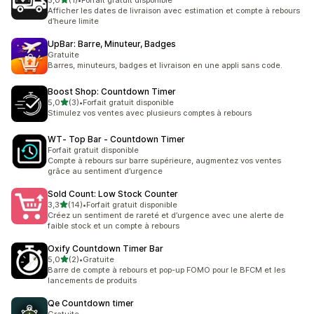
5,0
(1)
•
Forfait gratuit disponible
1 avis au total
Afficher les dates de livraison avec estimation et compte à rebours
d’heure limite
UpBar: Barre, Minuteur, Badges
Gratuite
Barres, minuteurs, badges et livraison en une appli sans code.
Boost Shop: Countdown Timer
étoile(s) sur 5
5,0
(3)
•
Forfait gratuit disponible
3 avis au total
Stimulez vos ventes avec plusieurs comptes à rebours
WT‑ Top Bar ‑ Countdown Timer
Forfait gratuit disponible
Compte à rebours sur barre supérieure, augmentez vos ventes
grâce au sentiment d’urgence
Sold Count: Low Stock Counter
étoile(s) sur 5
3,3
(14)
•
Forfait gratuit disponible
14 avis au total
Créez un sentiment de rareté et d’urgence avec une alerte de
faible stock et un compte à rebours
Oxify Countdown Timer Bar
étoile(s) sur 5
5,0
(2)
•
Gratuite
2 avis au total
Barre de compte à rebours et pop-up FOMO pour le BFCM et les
lancements de produits
Qe Countdown timer