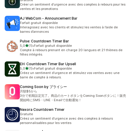
Gratuite
Créer un sentiment d’urgence avec des comptes à rebours pour les
ventes et les promotions
AJ WebCom ‑ Announcement Bar
Forfait gratuit disponible
Interagissez avec les clients et stimulez les ventes à l’aide de
barres d’annonces
Pulse: Countdown Timer Bar
étoile(s) sur 5
5,0
(1)
•
Forfait gratuit disponible
1 avis au total
Compte à rebours prenant en charge 20 langues et 21 thèmes de
fêtes intégrés.
EH: Countdown Timer Bar Upsell
étoile(s) sur 5
5,0
(1)
•
Forfait gratuit disponible
1 avis au total
Créez un sentiment d’urgence et stimulez vos ventes avec une
barre de compte à rebours.
Coming Soon by プライシー
月額$5から
3分で初期設定完了。商品のカートボタンをComing Soonボタンに！販売
開始時にSMS・LINE・Emailで自動通知！
Nexora Countdown Timer
Gratuite
Créez un sentiment d’urgence avec des comptes à rebours
personnalisables pour les ventes