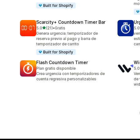
mov
Built for Shopify
Scarcity+ Countdown Timer Bar
Ur
de 5 estrellas
5.0
(21)
•
Gratis
5.0
21 reseñas en total
1 r
Genera urgencia: temporizador de
ven
reserva previo al pago y barra de
est
temporizador de carrito
car
Built for Shopify
Flash Countdown Timer
Wi
Plan gratis disponible
5.0
9 r
Crea urgencia con temporizadores de
Ven
cuenta regresiva personalizables
de 
wid