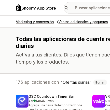
Shopify App Store
Marketing y conversión
Ventas adicionales y paquetes
Todas las aplicaciones de cuenta r
diarias
Activa a tus clientes. Diles que tienen qu
tiempo y los productos.
176 aplicaciones con
Ofertas diarias
Borrar
GSC Countdown Timer Bar
VR
de 5 estrellas
4.9
(484)
•
Gratis
5.0
484 reseñas en total
80 
Agrega una barra de temporizador de
Cre
cuenta regresiva para crear urgencia y
y ca