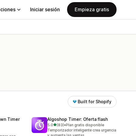
aciones
Iniciar sesión
Empieza gratis
Built for Shopify
wn Timer
Algoshop Timer: Oferta flash
de 5 estrellas
5.0
(83)
•
Plan gratis disponible
83 reseñas en total
Temporizador inteligente crea urgencia
y aumenta las ventas