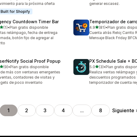
imiento para la próxima oferta
generar escasez.
Built for Shopify
gency Countdown Timer Bar
Temporizador de carr
de 5 estrellas
de 5 estrellas
(1)
•
Plan gratis disponible
4.9
(81)
•
Plan gratis disp
eseñas en total
81 reseñas en total
tas relámpago, fecha de entrega
Cuenta atrás Reloj Carrito
imada, botón fijo de agregar al
Mensaje Black Friday BFC
rito
serNotify Social Proof Popup
PX Schedule Sale + B
de 5 estrellas
de 5 estrellas
(9)
•
Plan gratis disponible
5.0
(3)
•
Plan gratis dispo
eseñas en total
3 reseñas en total
de más con ventanas emergentes
Realiza ventas relámpago 
ventas, contadores de visitas y
descuentos programados 
gets de poco inventario
temporizador de cuenta re
Siguiente
1
2
3
4
…
8