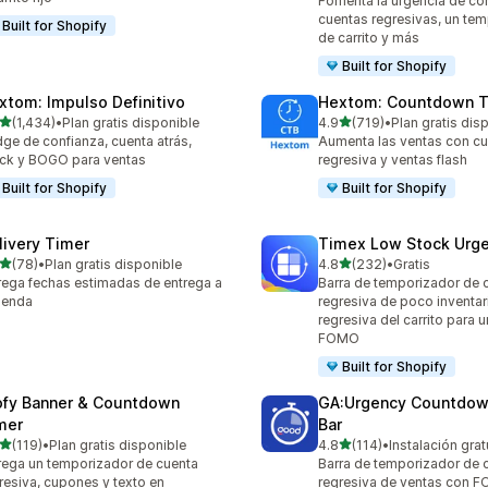
Fomenta la urgencia de c
cuentas regresivas, un te
Built for Shopify
de carrito y más
Built for Shopify
xtom: Impulso Definitivo
Hextom: Countdown T
de 5 estrellas
de 5 estrellas
(1,434)
•
Plan gratis disponible
4.9
(719)
•
Plan gratis dis
4 reseñas en total
719 reseñas en total
ge de confianza, cuenta atrás,
Aumenta las ventas con c
ck y BOGO para ventas
regresiva y ventas flash
Built for Shopify
Built for Shopify
livery Timer
Timex Low Stock Urg
de 5 estrellas
de 5 estrellas
(78)
•
Plan gratis disponible
4.8
(232)
•
Gratis
reseñas en total
232 reseñas en total
ega fechas estimadas de entrega a
Barra de temporizador de 
tienda
regresiva de poco inventar
regresiva del carrito para 
FOMO
Built for Shopify
ofy Banner & Countdown
GA:Urgency Countdow
mer
Bar
de 5 estrellas
de 5 estrellas
(119)
•
Plan gratis disponible
4.8
(114)
•
Instalación grat
 reseñas en total
114 reseñas en total
ega un temporizador de cuenta
Barra de temporizador de 
resiva, cupones y texto en
regresiva de ventas con 