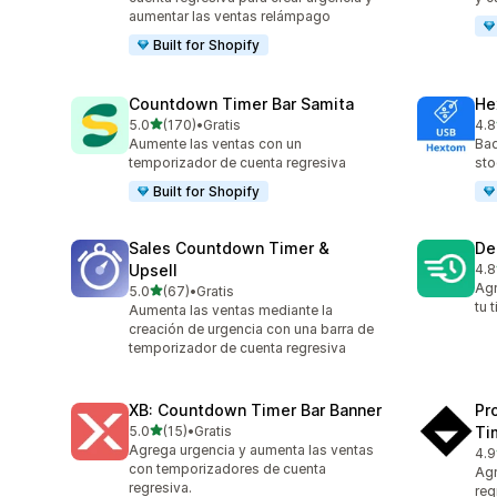
aumentar las ventas relámpago
Built for Shopify
Countdown Timer Bar Samita
He
de 5 estrellas
5.0
(170)
•
Gratis
4.8
170 reseñas en total
143
Aumente las ventas con un
Bad
temporizador de cuenta regresiva
sto
Built for Shopify
Sales Countdown Timer &
De
Upsell
4.8
78 
Agr
de 5 estrellas
5.0
(67)
•
Gratis
67 reseñas en total
tu 
Aumenta las ventas mediante la
creación de urgencia con una barra de
temporizador de cuenta regresiva
XB: Countdown Timer Bar Banner
Pr
de 5 estrellas
5.0
(15)
•
Gratis
Ti
15 reseñas en total
Agrega urgencia y aumenta las ventas
4.9
119
con temporizadores de cuenta
Agr
regresiva.
reg