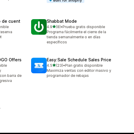
Built for Shopify
o de cuent
Shabbat Mode
de 5 estrellas
onible
4.9
(8)
•
Prueba gratis disponible
8 reseñas en total
 Reserva
Programa fácilmente el cierre de la
M
tienda semanalmente o en días
específicos
OGO Offers
Easy:Sale Schedule Sales Price
de 5 estrellas
nible
4.5
(23)
•
Plan gratis disponible
23 reseñas en total
y
Maximiza ventas con editor masivo y
con barra de
programador de rebajas
gresiva