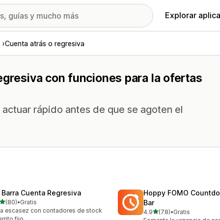
Explorar aplic
Cuenta atrás o regresiva
egresiva con funciones para la ofertas
e actuar rápido antes de que se agoten el
 Barra Cuenta Regresiva
Hoppy FOMO Countdo
de 5 estrellas
(80)
•
Gratis
Bar
reseñas en total
a escasez con contadores de stock
de 5 estrellas
4.9
(78)
•
Gratis
78 reseñas en total
rrito fijo