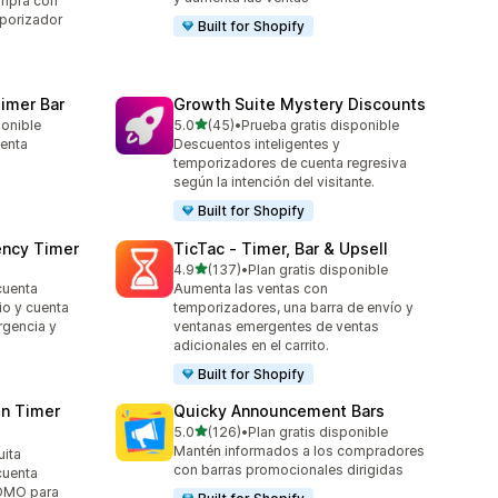
ompra con
mporizador
Built for Shopify
imer Bar
Growth Suite Mystery Discounts
de 5 estrellas
ponible
5.0
(45)
•
Prueba gratis disponible
45 reseñas en total
uenta
Descuentos inteligentes y
temporizadores de cuenta regresiva
según la intención del visitante.
Built for Shopify
ency Timer
TicTac ‑ Timer, Bar & Upsell
de 5 estrellas
4.9
(137)
•
Plan gratis disponible
137 reseñas en total
cuenta
Aumenta las ventas con
io y cuenta
temporizadores, una barra de envío y
urgencia y
ventanas emergentes de ventas
adicionales en el carrito.
Built for Shopify
n Timer
Quicky Announcement Bars
de 5 estrellas
5.0
(126)
•
Plan gratis disponible
126 reseñas en total
Mantén informados a los compradores
uita
con barras promocionales dirigidas
cuenta
FOMO para