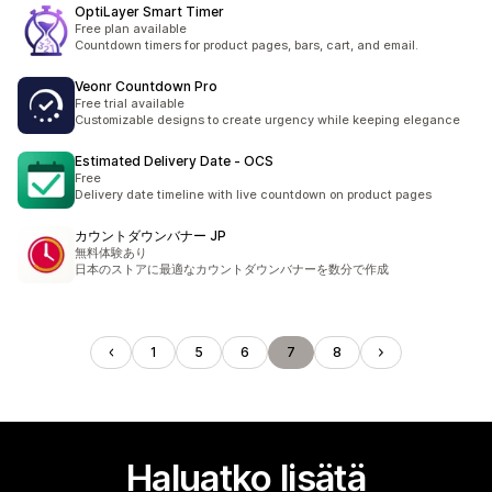
OptiLayer Smart Timer
Free plan available
Countdown timers for product pages, bars, cart, and email.
Veonr Countdown Pro
Free trial available
Customizable designs to create urgency while keeping elegance
Estimated Delivery Date ‑ OCS
Free
Delivery date timeline with live countdown on product pages
カウントダウンバナー JP
無料体験あり
日本のストアに最適なカウントダウンバナーを数分で作成
1
5
6
7
8
Haluatko lisätä