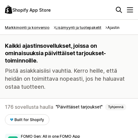
Shopify App Store
Markkinointi ja konversio
Lisämyynti ja tuotepaketit
Ajastin
Kaikki ajastinsovellukset, joissa on
ominaisuuksia päivittäiset tarjoukset-
toiminnoille.
Pistä asiakkaisiisi vauhtia. Kerro heille, että
heidän on toimittava nopeasti, jos he haluavat
ostaa tuotteen.
176 sovellusta haulla
Päivittäiset tarjoukset
Tyhjennä
Built for Shopify
FOMO Gen: All in one FOMO App