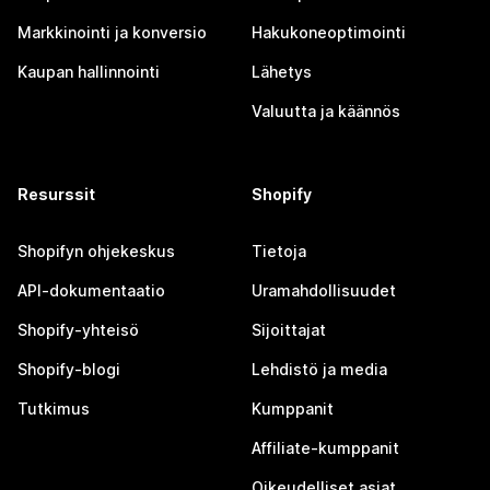
Markkinointi ja konversio
Hakukoneoptimointi
Kaupan hallinnointi
Lähetys
Valuutta ja käännös
Resurssit
Shopify
Shopifyn ohjekeskus
Tietoja
API-dokumentaatio
Uramahdollisuudet
Shopify-yhteisö
Sijoittajat
Shopify-blogi
Lehdistö ja media
Tutkimus
Kumppanit
Affiliate-kumppanit
Oikeudelliset asiat