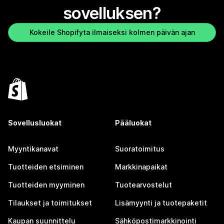
sovelluksen?
Kokeile Shopifyta ilmaiseksi kolmen päivän ajan
Sovellusluokat
Pääluokat
Myyntikanavat
Suoratoimitus
Tuotteiden etsiminen
Markkinapaikat
Tuotteiden myyminen
Tuotearvostelut
Tilaukset ja toimitukset
Lisämyynti ja tuotepaketit
Kaupan suunnittelu
Sähköpostimarkkinointi