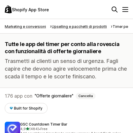
Shopify App Store
Marketing e conversioni
Upselling e pacchetti di prodotti
Timer per c
Tutte le app del timer per conto alla rovescia
con funzionalità di offerte giornaliere
Trasmetti ai clienti un senso di urgenza. Fagli
capire che devono agire velocemente prima che
scada il tempo e le scorte finiscano.
176 app con
Offerte giornaliere
Cancella
Built for Shopify
GSC Countdown Timer Bar
stelle su 5
4,9
(484)
•
Free
484 recensioni totali