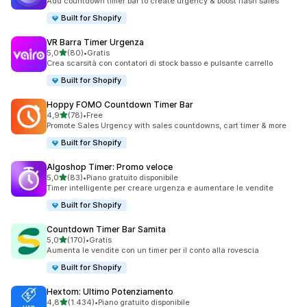
Add countdown timer bar to create urgency & boost flash sales
Built for Shopify
VR Barra Timer Urgenza
stelle su 5
5,0
(80)
•
Gratis
80 recensioni totali
Crea scarsità con contatori di stock basso e pulsante carrello
Built for Shopify
Hoppy FOMO Countdown Timer Bar
stelle su 5
4,9
(78)
•
Free
78 recensioni totali
Promote Sales Urgency with sales countdowns, cart timer & more
Built for Shopify
Algoshop Timer: Promo veloce
stelle su 5
5,0
(83)
•
Piano gratuito disponibile
83 recensioni totali
Timer intelligente per creare urgenza e aumentare le vendite
Built for Shopify
Countdown Timer Bar Samita
stelle su 5
5,0
(170)
•
Gratis
170 recensioni totali
Aumenta le vendite con un timer per il conto alla rovescia
Built for Shopify
Hextom: Ultimo Potenziamento
stelle su 5
4,8
(1.434)
•
Piano gratuito disponibile
1434 recensioni totali