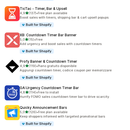
TicTac ‑ Timer, Bar & Upsell
stelle su 5
4,9
(137)
•
Free plan available
137 recensioni totali
Boost sales with timers, shipping bar & cart upsell popups.
Built for Shopify
XB: Countdown Timer Bar Banner
stelle su 5
5,0
(15)
•
Free
15 recensioni totali
Add urgency and boost sales with countdown timers.
Built for Shopify
Profy Banner & Countdown Timer
stelle su 5
4,9
(119)
•
Piano gratuito disponibile
119 recensioni totali
Aggiungi countdown timer, codice coupon per memorizzare
Built for Shopify
GA:Urgency Countdown Timer Bar
stelle su 5
4,8
(114)
•
Free to install
114 recensioni totali
Hurrify FOMO sales countdown timer bar to drive scarcity.
Quicky Announcement Bars
stelle su 5
5,0
(126)
•
Free plan available
126 recensioni totali
Keep shoppers informed with targeted promotional bars
Built for Shopify