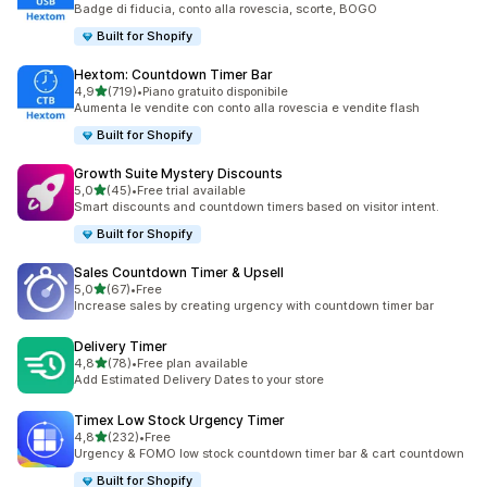
Badge di fiducia, conto alla rovescia, scorte, BOGO
Built for Shopify
Hextom: Countdown Timer Bar
stelle su 5
4,9
(719)
•
Piano gratuito disponibile
719 recensioni totali
Aumenta le vendite con conto alla rovescia e vendite flash
Built for Shopify
Growth Suite Mystery Discounts
stelle su 5
5,0
(45)
•
Free trial available
45 recensioni totali
Smart discounts and countdown timers based on visitor intent.
Built for Shopify
Sales Countdown Timer & Upsell
stelle su 5
5,0
(67)
•
Free
67 recensioni totali
Increase sales by creating urgency with countdown timer bar
Delivery Timer
stelle su 5
4,8
(78)
•
Free plan available
78 recensioni totali
Add Estimated Delivery Dates to your store
Timex Low Stock Urgency Timer
stelle su 5
4,8
(232)
•
Free
232 recensioni totali
Urgency & FOMO low stock countdown timer bar & cart countdown
Built for Shopify