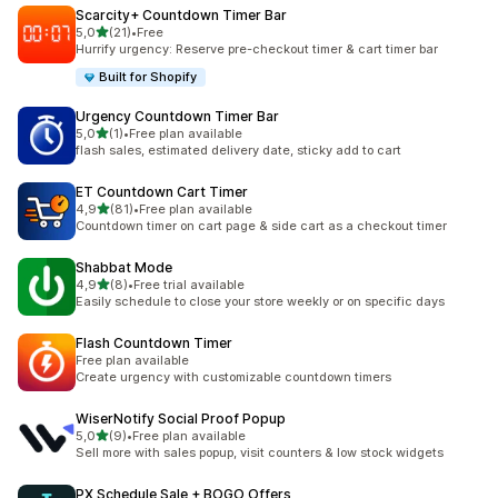
Scarcity+ Countdown Timer Bar
stelle su 5
5,0
(21)
•
Free
21 recensioni totali
Hurrify urgency: Reserve pre-checkout timer & cart timer bar
Built for Shopify
Urgency Countdown Timer Bar
stelle su 5
5,0
(1)
•
Free plan available
1 recensioni totali
flash sales, estimated delivery date, sticky add to cart
ET Countdown Cart Timer
stelle su 5
4,9
(81)
•
Free plan available
81 recensioni totali
Countdown timer on cart page & side cart as a checkout timer
Shabbat Mode
stelle su 5
4,9
(8)
•
Free trial available
8 recensioni totali
Easily schedule to close your store weekly or on specific days
Flash Countdown Timer
Free plan available
Create urgency with customizable countdown timers
WiserNotify Social Proof Popup
stelle su 5
5,0
(9)
•
Free plan available
9 recensioni totali
Sell more with sales popup, visit counters & low stock widgets
PX Schedule Sale + BOGO Offers