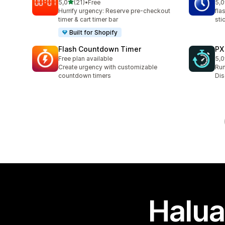
/ 5 tähteä
5,0
(21)
•
Free
5,0
21 arvostelua yhteensä
1 a
Hurrify urgency: Reserve pre-checkout
fla
timer & cart timer bar
sti
Built for Shopify
Flash Countdown Timer
PX
Free plan available
5,0
3 a
Create urgency with customizable
Run
countdown timers
Dis
Halua