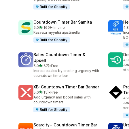
Built for Shopify
Countdown Timer Bar Samita
He
/ 5 tähteä
5,0
(169)
•
Ilmainen
4,8
169 arvostelua yhteensä
143
Kasvata myyntiä ajastimella
Inc
BOG
Built for Shopify
Sales Countdown Timer &
De
Upsell
4,8
78 
Add
/ 5 tähteä
5,0
(67)
•
Free
67 arvostelua yhteensä
sto
Increase sales by creating urgency with
countdown timer bar
XB: Countdown Timer Bar Banner
Pr
/ 5 tähteä
5,0
(15)
•
Free
Ti
15 arvostelua yhteensä
Add urgency and boost sales with
4,9
119
countdown timers.
Add
scr
Built for Shopify
Scarcity+ Countdown Timer Bar
Ur