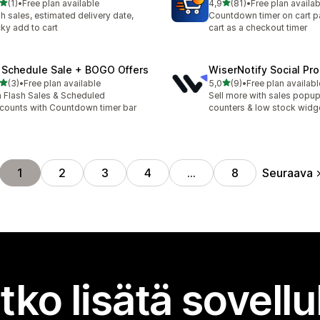
/ 5 tähteä
/ 5 tähteä
(1)
•
Free plan available
4,9
(81)
•
Free plan availab
rvostelua yhteensä
81 arvostelua yhteensä
sh sales, estimated delivery date,
Countdown timer on cart p
cky add to cart
cart as a checkout timer
 Schedule Sale + BOGO Offers
WiserNotify Social Pr
/ 5 tähteä
/ 5 tähteä
(3)
•
Free plan available
5,0
(9)
•
Free plan availabl
rvostelua yhteensä
9 arvostelua yhteensä
 Flash Sales & Scheduled
Sell more with sales popup,
counts with Countdown timer bar
counters & low stock widg
Seuraava
1
2
3
4
…
8
tko lisätä sovell