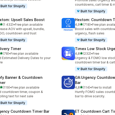
Promote Sales Urgency wit
countdowns, cart timer & 
Built for Shopify
Built for Shopify
xtom: Upsell Sales Boost
Hextom: Countdown T
/ 5 tähteä
/ 5 tähteä
(1 432)
•
Free plan available
4,9
(718)
•
Free plan avail
2 arvostelua yhteensä
718 arvostelua yhteensä
rease AOV with upsell, bundle,
Boost sales with countdow
O, countdown and trust
urgency, flash sales
Built for Shopify
Built for Shopify
livery Timer
Timex Low Stock Urg
/ 5 tähteä
/ 5 tähteä
(78)
•
Free plan available
4,8
(232)
•
Free
arvostelua yhteensä
232 arvostelua yhteensä
 Estimated Delivery Dates to your
Urgency & FOMO low stoc
re
countdown timer bar & ca
Built for Shopify
ofy Banner & Countdown
GA:Urgency Countdow
mer
Bar
/ 5 tähteä
/ 5 tähteä
(119)
•
Free plan available
4,8
(114)
•
Free to install
 arvostelua yhteensä
114 arvostelua yhteensä
 countdown timer, coupon &
Hurrify FOMO sales count
olling text for next sale
bar to drive scarcity.
Built for Shopify
gency Countdown Timer Bar
ET Countdown Cart T