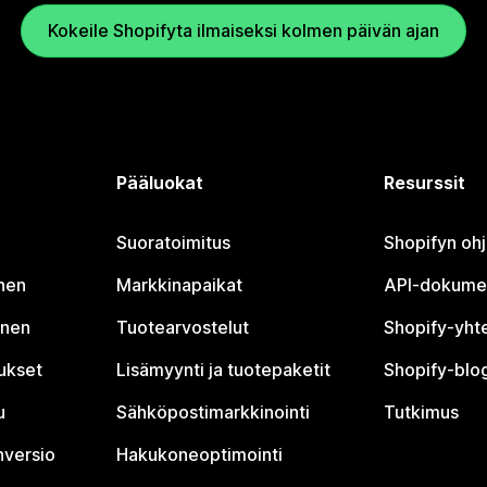
Kokeile Shopifyta ilmaiseksi kolmen päivän ajan
Pääluokat
Resurssit
Suoratoimitus
Shopifyn oh
nen
Markkinapaikat
API-dokume
inen
Tuotearvostelut
Shopify-yht
tukset
Lisämyynti ja tuotepaketit
Shopify-blog
u
Sähköpostimarkkinointi
Tutkimus
nversio
Hakukoneoptimointi