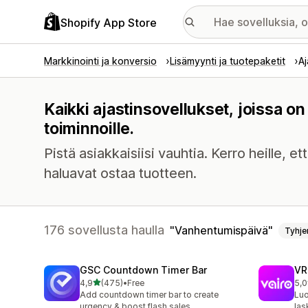
Shopify App Store
Markkinointi ja konversio
Lisämyynti ja tuotepaketit
Aj
Kaikki ajastinsovellukset, joissa 
toiminnoille.
Pistä asiakkaisiisi vauhtia. Kerro heille, e
haluavat ostaa tuotteen.
176 sovellusta haulla
Vanhentumispäivä
Tyhje
GSC Countdown Timer Bar
VR
/ 5 tähteä
4,9
(475)
•
Free
5,0
475 arvostelua yhteensä
80 
Add countdown timer bar to create
Luo
urgency & boost flash sales
las