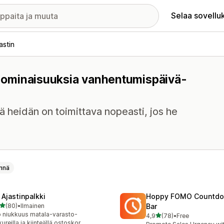
Selaa sovellu
astin
on ominaisuuksia vanhentumispäivä-
ttä heidän on toimittava nopeasti, jos he
nnä
 Ajastinpalkki
Hoppy FOMO Countdo
/ 5 tähteä
(80)
•
Ilmainen
Bar
arvostelua yhteensä
 niukkuus matala-varasto-
/ 5 tähteä
4,9
(78)
•
Free
78 arvostelua yhteensä
kureilla ja kiinteällä ostoskor