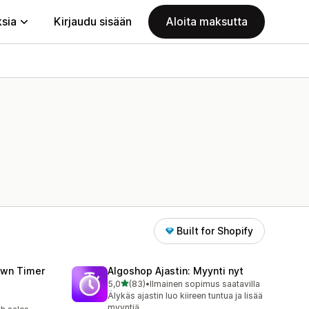
ksia
Kirjaudu sisään
Aloita maksutta
Built for Shopify
wn Timer
Algoshop Ajastin: Myynti nyt
/ 5 tähteä
5,0
(83)
•
Ilmainen sopimus saatavilla
83 arvostelua yhteensä
Älykäs ajastin luo kiireen tuntua ja lisää
myyntiä