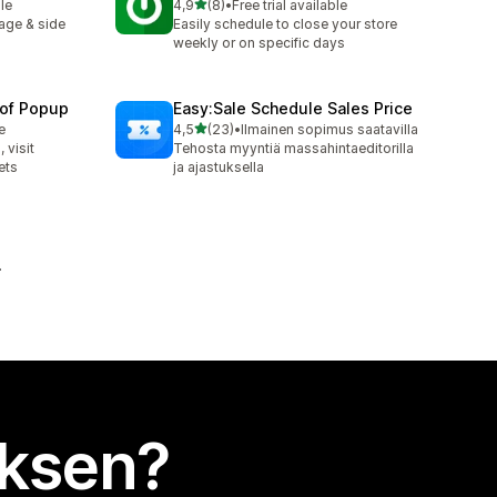
/ 5 tähteä
le
4,9
(8)
•
Free trial available
8 arvostelua yhteensä
age & side
Easily schedule to close your store
weekly or on specific days
oof Popup
Easy:Sale Schedule Sales Price
/ 5 tähteä
e
4,5
(23)
•
Ilmainen sopimus saatavilla
23 arvostelua yhteensä
 visit
Tehosta myyntiä massahintaeditorilla
ets
ja ajastuksella
uksen?