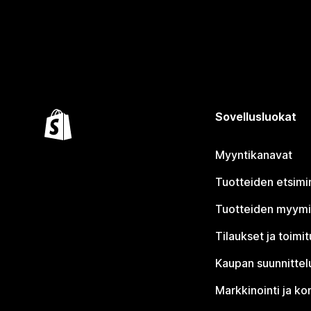
Sovellusluokat
Myyntikanavat
Tuotteiden etsimi
Tuotteiden myym
Tilaukset ja toimi
Kaupan suunnittel
Markkinointi ja ko