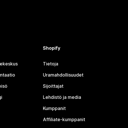
Shopify
jekeskus
Tietoja
ntaatio
Uramahdollisuudet
eisö
Sijoittajat
i
Lehdistö ja media
Kumppanit
Affiliate-kumppanit