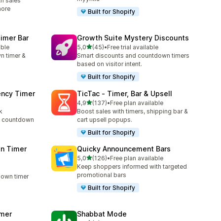
h sales
more
Built for Shopify
imer Bar
Growth Suite Mystery Discounts
/ 5 tähteä
able
5,0
(45)
•
Free trial available
45 arvostelua yhteensä
n timer &
Smart discounts and countdown timers
based on visitor intent.
Built for Shopify
ency Timer
TicTac ‑ Timer, Bar & Upsell
/ 5 tähteä
4,9
(137)
•
Free plan available
137 arvostelua yhteensä
k
Boost sales with timers, shipping bar &
rt countdown
cart upsell popups.
Built for Shopify
n Timer
Quicky Announcement Bars
/ 5 tähteä
5,0
(126)
•
Free plan available
126 arvostelua yhteensä
Keep shoppers informed with targeted
promotional bars
down timer
Built for Shopify
imer
Shabbat Mode