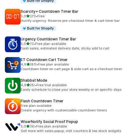
Built for Shopify
Scarcity+ Countdown Timer Bar
de 5 estrelas
5,0
(21)
•
Free
21 total de avaliações
Hurrify urgency: Reserve pre-checkout timer & cart timer bar
Built for Shopify
Urgency Countdown Timer Bar
de 5 estrelas
5,0
(1)
•
Free plan available
1 total de avaliações
flash sales, estimated delivery date, sticky add to cart
ET Countdown Cart Timer
de 5 estrelas
4,9
(81)
•
Free plan available
81 total de avaliações
Countdown timer on cart page & side cart as a checkout timer
Shabbat Mode
de 5 estrelas
4,9
(8)
•
Free trial available
8 total de avaliações
Easily schedule to close your store weekly or on specific days
Flash Countdown Timer
Free plan available
Create urgency with customizable countdown timers
WiserNotify Social Proof Popup
de 5 estrelas
5,0
(9)
•
Free plan available
9 total de avaliações
Sell more with sales popup, visit counters & low stock widgets