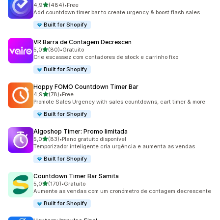
de 5 estrelas
4,9
(484)
•
Free
484 total de avaliações
Add countdown timer bar to create urgency & boost flash sales
Built for Shopify
VR Barra de Contagem Decrescen
de 5 estrelas
5,0
(80)
•
Gratuito
80 total de avaliações
Crie escassez com contadores de stock e carrinho fixo
Built for Shopify
Hoppy FOMO Countdown Timer Bar
de 5 estrelas
4,9
(78)
•
Free
78 total de avaliações
Promote Sales Urgency with sales countdowns, cart timer & more
Built for Shopify
Algoshop Timer: Promo limitada
de 5 estrelas
5,0
(83)
•
Plano gratuito disponível
83 total de avaliações
Temporizador inteligente cria urgência e aumenta as vendas
Built for Shopify
Countdown Timer Bar Samita
de 5 estrelas
5,0
(170)
•
Gratuito
170 total de avaliações
Aumente as vendas com um cronómetro de contagem decrescente
Built for Shopify