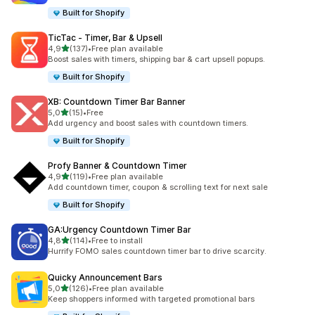
Built for Shopify
TicTac ‑ Timer, Bar & Upsell
de 5 estrelas
4,9
(137)
•
Free plan available
137 total de avaliações
Boost sales with timers, shipping bar & cart upsell popups.
Built for Shopify
XB: Countdown Timer Bar Banner
de 5 estrelas
5,0
(15)
•
Free
15 total de avaliações
Add urgency and boost sales with countdown timers.
Built for Shopify
Profy Banner & Countdown Timer
de 5 estrelas
4,9
(119)
•
Free plan available
119 total de avaliações
Add countdown timer, coupon & scrolling text for next sale
Built for Shopify
GA:Urgency Countdown Timer Bar
de 5 estrelas
4,8
(114)
•
Free to install
114 total de avaliações
Hurrify FOMO sales countdown timer bar to drive scarcity.
Quicky Announcement Bars
de 5 estrelas
5,0
(126)
•
Free plan available
126 total de avaliações
Keep shoppers informed with targeted promotional bars