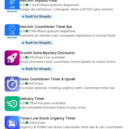
Hextom: Impulso Final
de 5 estrelas
4,8
(1.434)
•
Plano gratuito disponível
1434 total de avaliações
Badge de confiança, contagem, stock e BOGO para vendas
Built for Shopify
Hextom: Countdown Timer Bar
de 5 estrelas
4,9
(719)
•
Plano gratuito disponível
719 total de avaliações
Aumente as vendas com contagem regressiva e vendas flash
Built for Shopify
Growth Suite Mystery Discounts
de 5 estrelas
5,0
(45)
•
Free trial available
45 total de avaliações
Smart discounts and countdown timers based on visitor intent.
Built for Shopify
Sales Countdown Timer & Upsell
de 5 estrelas
5,0
(67)
•
Free
67 total de avaliações
Increase sales by creating urgency with countdown timer bar
Delivery Timer
de 5 estrelas
4,8
(78)
•
Free plan available
78 total de avaliações
Add Estimated Delivery Dates to your store
Timex Low Stock Urgency Timer
de 5 estrelas
4,8
(232)
•
Free
232 total de avaliações
Urgency & FOMO low stock countdown timer bar & cart countdown