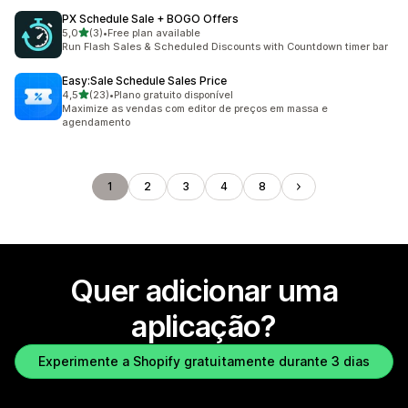
PX Schedule Sale + BOGO Offers
de 5 estrelas
5,0
(3)
•
Free plan available
3 total de avaliações
Run Flash Sales & Scheduled Discounts with Countdown timer bar
Easy:Sale Schedule Sales Price
de 5 estrelas
4,5
(23)
•
Plano gratuito disponível
23 total de avaliações
Maximize as vendas com editor de preços em massa e
agendamento
1
2
3
4
8
Quer adicionar uma
aplicação?
Experimente a Shopify gratuitamente durante 3 dias