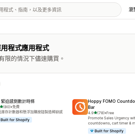
瀏
應用程式應用程式
有限的情況下儘速購買。
R 緊迫感倒數計時條
Hoppy FOMO Countdo
滿分 5 顆星
(80)
•
免費
Bar
 80 則評價
低庫存計數器和懸浮加購按鈕製造稀缺感
滿分 5 顆星
4.9
(78)
•
Free
共有 78 則評價
Promote Sales Urgency wit
Built for Shopify
countdowns, cart timer & 
Built for Shopify