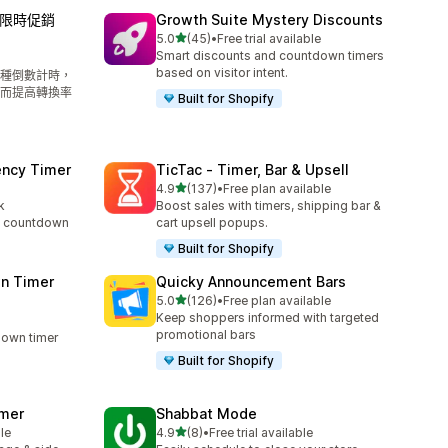
ar 限時促銷
Growth Suite Mystery Discounts
滿分 5 顆星
5.0
(45)
•
Free trial available
共有 45 則評價
Smart discounts and countdown timers
based on visitor intent.
種倒數計時，
而提高轉換率
Built for Shopify
ency Timer
TicTac ‑ Timer, Bar & Upsell
滿分 5 顆星
4.9
(137)
•
Free plan available
共有 137 則評價
k
Boost sales with timers, shipping bar &
rt countdown
cart upsell popups.
Built for Shopify
n Timer
Quicky Announcement Bars
滿分 5 顆星
5.0
(126)
•
Free plan available
共有 126 則評價
Keep shoppers informed with targeted
promotional bars
down timer
Built for Shopify
imer
Shabbat Mode
滿分 5 顆星
le
4.9
(8)
•
Free trial available
共有 8 則評價