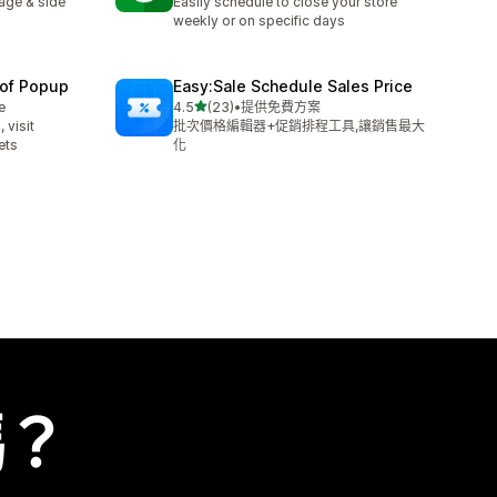
age & side
Easily schedule to close your store
weekly or on specific days
oof Popup
Easy:Sale Schedule Sales Price
滿分 5 顆星
e
4.5
(23)
•
提供免費方案
共有 23 則評價
 visit
批次價格編輯器+促銷排程工具,讓銷售最大
ets
化
嗎？