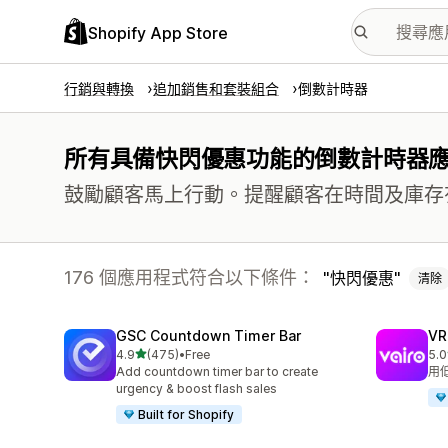
Shopify App Store
行銷與轉換
追加銷售和套裝組合
倒數計時器
所有具備快閃優惠功能的倒數計時器
鼓勵顧客馬上行動。提醒顧客在時間及庫存
176 個應用程式符合以下條件：
快閃優惠
清除
GSC Countdown Timer Bar
V
滿分 5 顆星
4.9
(475)
•
Free
5.0
共有 475 則評價
共有
Add countdown timer bar to create
用
urgency & boost flash sales
Built for Shopify