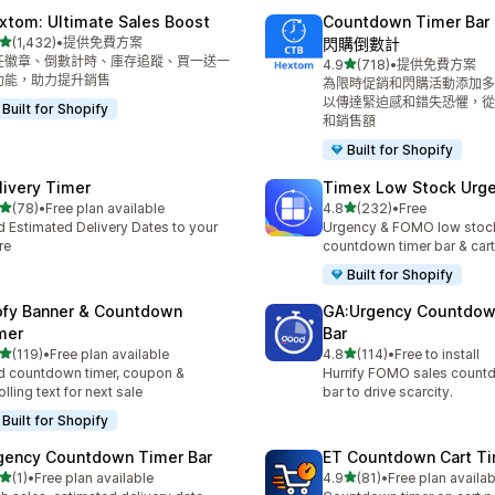
xtom: Ultimate Sales Boost
Countdown Timer B
滿分 5 顆星
(1,432)
•
提供免費方案
閃購倒數計
 1432 則評價
任徽章、倒數計時、庫存追蹤、買一送一
滿分 5 顆星
4.9
(718)
•
提供免費方案
共有 718 則評價
功能，助力提升銷售
為限時促銷和閃購活動添加多
以傳達緊迫感和錯失恐懼，從
Built for Shopify
和銷售額
Built for Shopify
livery Timer
Timex Low Stock Urg
滿分 5 顆星
滿分 5 顆星
(78)
•
Free plan available
4.8
(232)
•
Free
 78 則評價
共有 232 則評價
 Estimated Delivery Dates to your
Urgency & FOMO low stoc
re
countdown timer bar & ca
Built for Shopify
ofy Banner & Countdown
GA:Urgency Countdow
mer
Bar
滿分 5 顆星
滿分 5 顆星
(119)
•
Free plan available
4.8
(114)
•
Free to install
 119 則評價
共有 114 則評價
 countdown timer, coupon &
Hurrify FOMO sales count
olling text for next sale
bar to drive scarcity.
Built for Shopify
gency Countdown Timer Bar
ET Countdown Cart T
滿分 5 顆星
滿分 5 顆星
(1)
•
Free plan available
4.9
(81)
•
Free plan availab
 1 則評價
共有 81 則評價