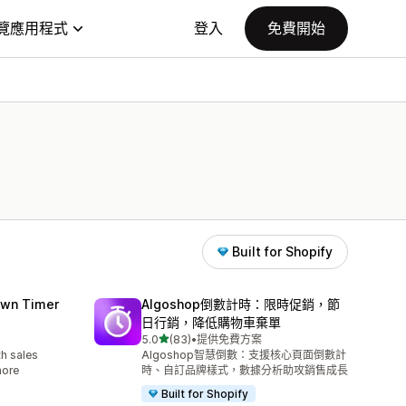
覽應用程式
登入
免費開始
Built for Shopify
wn Timer
Algoshop倒數計時：限時促銷，節
日行銷，降低購物車棄單
滿分 5 顆星
5.0
(83)
•
提供免費方案
共有 83 則評價
h sales
Algoshop智慧倒數：支援核心頁面倒數計
more
時、自訂品牌樣式，數據分析助攻銷售成長
Built for Shopify