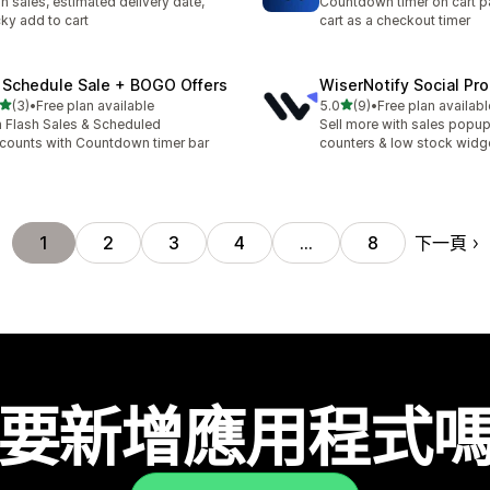
sh sales, estimated delivery date,
Countdown timer on cart p
cky add to cart
cart as a checkout timer
 Schedule Sale + BOGO Offers
WiserNotify Social Pr
滿分 5 顆星
滿分 5 顆星
(3)
•
Free plan available
5.0
(9)
•
Free plan availabl
 3 則評價
共有 9 則評價
 Flash Sales & Scheduled
Sell more with sales popup,
counts with Countdown timer bar
counters & low stock widg
下一頁
1
2
3
4
…
8
要新增應用程式