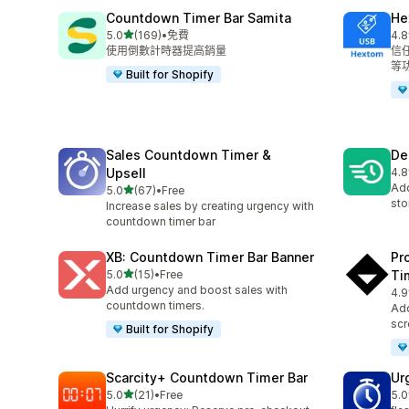
Countdown Timer Bar Samita
He
滿分 5 顆星
5.0
(169)
•
免費
4.8
共有 169 則評價
共有
使用倒數計時器提高銷量
信
等
Built for Shopify
Sales Countdown Timer &
De
Upsell
4.8
共有
Add
滿分 5 顆星
5.0
(67)
•
Free
共有 67 則評價
sto
Increase sales by creating urgency with
countdown timer bar
XB: Countdown Timer Bar Banner
Pr
滿分 5 顆星
5.0
(15)
•
Free
Ti
共有 15 則評價
Add urgency and boost sales with
4.9
共有
countdown timers.
Add
scr
Built for Shopify
Scarcity+ Countdown Timer Bar
Ur
滿分 5 顆星
5.0
(21)
•
Free
5.0
共有 21 則評價
共有