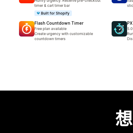
Hurrify urgency: Reserve pre-checkout
fla
timer & cart timer bar
sti
Built for Shopify
Flash Countdown Timer
PX
Free plan available
5.0
共有
Create urgency with customizable
Run
countdown timers
Dis
想