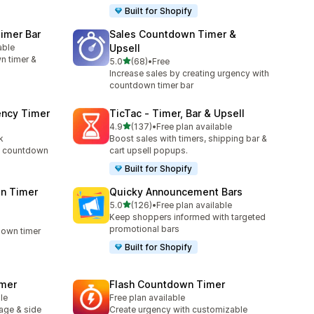
Built for Shopify
imer Bar
Sales Countdown Timer &
able
Upsell
n timer &
별 5개 중
5.0
(68)
•
Free
총 리뷰 68개
Increase sales by creating urgency with
countdown timer bar
ency Timer
TicTac ‑ Timer, Bar & Upsell
별 5개 중
4.9
(137)
•
Free plan available
총 리뷰 137개
k
Boost sales with timers, shipping bar &
rt countdown
cart upsell popups.
Built for Shopify
n Timer
Quicky Announcement Bars
별 5개 중
5.0
(126)
•
Free plan available
총 리뷰 126개
Keep shoppers informed with targeted
promotional bars
down timer
Built for Shopify
imer
Flash Countdown Timer
le
Free plan available
age & side
Create urgency with customizable