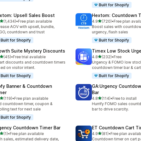
Built for Shopify
xtom: Upsell Sales Boost
Hextom: Countdown T
별 5개 중
별 5개 중
(1,434)
•
Free plan available
4.9
(720)
•
Free plan avail
리뷰 1434개
총 리뷰 720개
rease AOV with upsell, bundle,
Boost sales with countdow
O, countdown and trust
urgency, flash sales
Built for Shopify
Built for Shopify
owth Suite Mystery Discounts
Timex Low Stock Urg
별 5개 중
별 5개 중
(45)
•
Free trial available
4.8
(232)
•
Free
리뷰 45개
총 리뷰 232개
rt discounts and countdown timers
Urgency & FOMO low stoc
ed on visitor intent.
countdown timer bar & ca
Built for Shopify
Built for Shopify
ofy Banner & Countdown
GA:Urgency Countdow
mer
Bar
별 5개 중
별 5개 중
(119)
•
Free plan available
4.8
(114)
•
Free to install
리뷰 119개
총 리뷰 114개
 countdown timer, coupon &
Hurrify FOMO sales count
olling text for next sale
bar to drive scarcity.
Built for Shopify
gency Countdown Timer Bar
ET Countdown Cart T
별 5개 중
별 5개 중
(1)
•
Free plan available
4.9
(81)
•
Free plan availab
리뷰 1개
총 리뷰 81개
sh sales, estimated delivery date,
Countdown timer on cart p