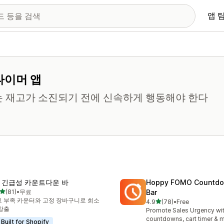
앱 
타이머 앱
는 재고가 소진되기 전에 신속하게 행동해야 한다
R 긴급성 카운트다운 바
Hoppy FOMO Countdo
별 5개 중
(81)
•
무료
Bar
리뷰 81개
 부족 카운터와 고정 장바구니로 희소
별 5개 중
4.9
(78)
•
Free
총 리뷰 78개
창출
Promote Sales Urgency wit
countdowns, cart timer & 
Built for Shopify