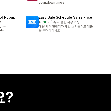
countdown timers
oof Popup
Easy:Sale Schedule Sales Price
별 5개 중
e
4.5
(23)
•
무료 플랜 사용 가능
총 리뷰 23개
 visit
대량 가격 편집기와 세일 스케줄러로 매출
ets
을 극대화하세요
요?