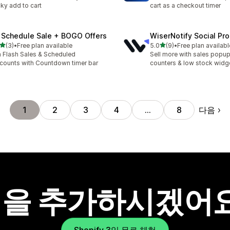
cky add to cart
cart as a checkout timer
 Schedule Sale + BOGO Offers
WiserNotify Social Pr
별 5개 중
별 5개 중
(3)
•
Free plan available
5.0
(9)
•
Free plan availabl
리뷰 3개
총 리뷰 9개
 Flash Sales & Scheduled
Sell more with sales popup,
counts with Countdown timer bar
counters & low stock widg
다음
1
2
3
4
…
8
을 추가하시겠어