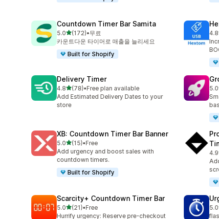
Countdown Timer Bar Samita
He
별 5개 중
5.0
(172)
•
무료
4.8
총 리뷰 172개
총 
카운트다운 타이머로 매출을 늘리세요
Inc
BOG
Built for Shopify
Delivery Timer
Gr
별 5개 중
4.8
(78)
•
Free plan available
5.0
총 리뷰 78개
총 
Add Estimated Delivery Dates to your
Sma
store
bas
XB: Countdown Timer Bar Banner
Pr
별 5개 중
5.0
(15)
•
Free
Ti
총 리뷰 15개
Add urgency and boost sales with
4.9
총 
countdown timers.
Add
scr
Built for Shopify
Scarcity+ Countdown Timer Bar
Ur
별 5개 중
5.0
(21)
•
Free
5.0
총 리뷰 21개
총 
Hurrify urgency: Reserve pre-checkout
fla