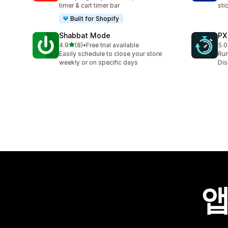
timer & cart timer bar
sti
Built for Shopify
Shabbat Mode
PX
별 5개 중
4.9
(8)
•
Free trial available
5.0
총 리뷰 8개
총 
Easily schedule to close your store
Run
weekly or on specific days
Dis
앱