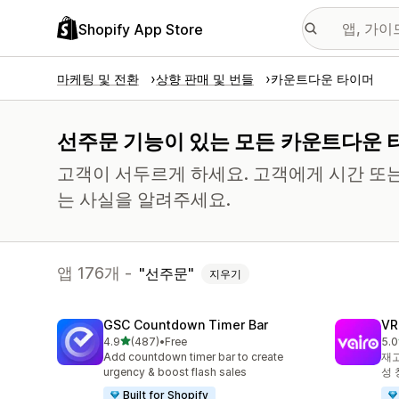
Shopify App Store
마케팅 및 전환
상향 판매 및 번들
카운트다운 타이머
선주문 기능이 있는 모든 카운트다운 
고객이 서두르게 하세요. 고객에게 시간 또
는 사실을 알려주세요.
앱 176개 -
선주문
지우기
GSC Countdown Timer Bar
V
별 5개 중
4.9
(487)
•
Free
5.0
총 리뷰 487개
총 
Add countdown timer bar to create
재고
urgency & boost flash sales
성 
Built for Shopify