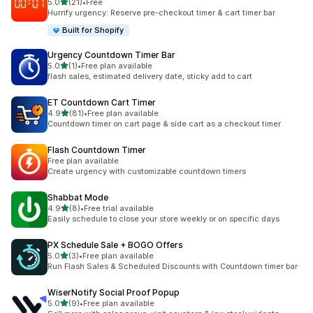
เต็ม 5 ดาว
5.0
(21)
•
Free
ทั้งหมด 21 รีวิว
Hurrify urgency: Reserve pre-checkout timer & cart timer bar
Built for Shopify
Urgency Countdown Timer Bar
เต็ม 5 ดาว
5.0
(1)
•
Free plan available
ทั้งหมด 1 รีวิว
flash sales, estimated delivery date, sticky add to cart
ET Countdown Cart Timer
เต็ม 5 ดาว
4.9
(81)
•
Free plan available
ทั้งหมด 81 รีวิว
Countdown timer on cart page & side cart as a checkout timer
Flash Countdown Timer
Free plan available
Create urgency with customizable countdown timers
Shabbat Mode
เต็ม 5 ดาว
4.9
(8)
•
Free trial available
ทั้งหมด 8 รีวิว
Easily schedule to close your store weekly or on specific days
PX Schedule Sale + BOGO Offers
เต็ม 5 ดาว
5.0
(3)
•
Free plan available
ทั้งหมด 3 รีวิว
Run Flash Sales & Scheduled Discounts with Countdown timer bar
WiserNotify Social Proof Popup
เต็ม 5 ดาว
5.0
(9)
•
Free plan available
ทั้งหมด 9 รีวิว