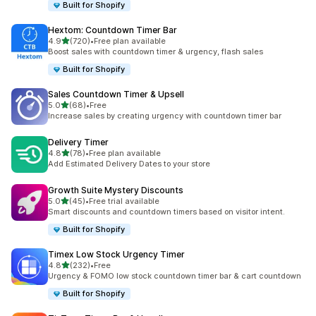
Built for Shopify
Hextom: Countdown Timer Bar
เต็ม 5 ดาว
4.9
(720)
•
Free plan available
ทั้งหมด 720 รีวิว
Boost sales with countdown timer & urgency, flash sales
Built for Shopify
Sales Countdown Timer & Upsell
เต็ม 5 ดาว
5.0
(68)
•
Free
ทั้งหมด 68 รีวิว
Increase sales by creating urgency with countdown timer bar
Delivery Timer
เต็ม 5 ดาว
4.8
(78)
•
Free plan available
ทั้งหมด 78 รีวิว
Add Estimated Delivery Dates to your store
Growth Suite Mystery Discounts
เต็ม 5 ดาว
5.0
(45)
•
Free trial available
ทั้งหมด 45 รีวิว
Smart discounts and countdown timers based on visitor intent.
Built for Shopify
Timex Low Stock Urgency Timer
เต็ม 5 ดาว
4.8
(232)
•
Free
ทั้งหมด 232 รีวิว
Urgency & FOMO low stock countdown timer bar & cart countdown
Built for Shopify