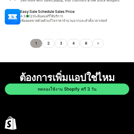
Sell more with sales popup, visit counters & low stock widgets
Easy:Sale Schedule Sales Price
เต็ม 5 ดาว
4.5
(23)
•
มีแผนฟรีให้บริการ
ทั้งหมด 23 รีวิว
เพิ่มยอดขายด้วยตัวแก้ไขราคาจำนวนมากและตัวตั้งเวลาเซลล์
1
2
3
4
8
ต้องการเพิ่มแอปใช่ไหม
ทดลองใช้งาน Shopify ฟรี 3 วัน