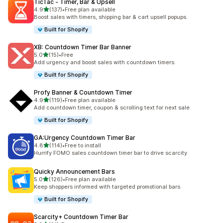
TicTac ‑ Timer, Bar & Upsell
เต็ม 5 ดาว
4.9
(137)
•
Free plan available
ทั้งหมด 137 รีวิว
Boost sales with timers, shipping bar & cart upsell popups.
Built for Shopify
XB: Countdown Timer Bar Banner
เต็ม 5 ดาว
5.0
(15)
•
Free
ทั้งหมด 15 รีวิว
Add urgency and boost sales with countdown timers.
Built for Shopify
Profy Banner & Countdown Timer
เต็ม 5 ดาว
4.9
(119)
•
Free plan available
ทั้งหมด 119 รีวิว
Add countdown timer, coupon & scrolling text for next sale
Built for Shopify
GA:Urgency Countdown Timer Bar
เต็ม 5 ดาว
4.8
(114)
•
Free to install
ทั้งหมด 114 รีวิว
Hurrify FOMO sales countdown timer bar to drive scarcity.
Quicky Announcement Bars
เต็ม 5 ดาว
5.0
(126)
•
Free plan available
ทั้งหมด 126 รีวิว
Keep shoppers informed with targeted promotional bars
Built for Shopify
Scarcity+ Countdown Timer Bar