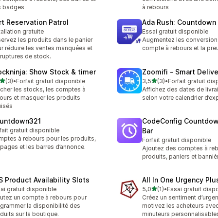
s badges
à rebours
rt Reservation Patrol
Ada Rush: Countdown
tallation gratuite
Essai gratuit disponible
ervez les produits dans le panier
Augmentez les conversion
r réduire les ventes manquées et
compte à rebours et la pre
 ruptures de stock.
ockninja: Show Stock & timer
Zoomifi ‑ Smart Deliv
étoile(s) sur 5
étoile(s) sur 5
(3)
•
Forfait gratuit disponible
3,5
(3)
•
Forfait gratuit di
vis au total
3 avis au total
icher les stocks, les comptes à
Affichez des dates de livra
ours et masquer les produits
selon votre calendrier d’ex
isés
untdown321
CodeConfig Countdow
fait gratuit disponible
Bar
ptes à rebours pour les produits,
Forfait gratuit disponible
 pages et les barres d’annonce.
Ajoutez des comptes à reb
produits, paniers et banniè
S Product Availability Slots
All In One Urgency Plu
étoile(s) sur 5
ai gratuit disponible
5,0
(1)
•
Essai gratuit disp
1 avis au total
utez un compte à rebours pour
Créez un sentiment d’urgen
grammer la disponibilité des
motivez les acheteurs ave
duits sur la boutique.
minuteurs personnalisable