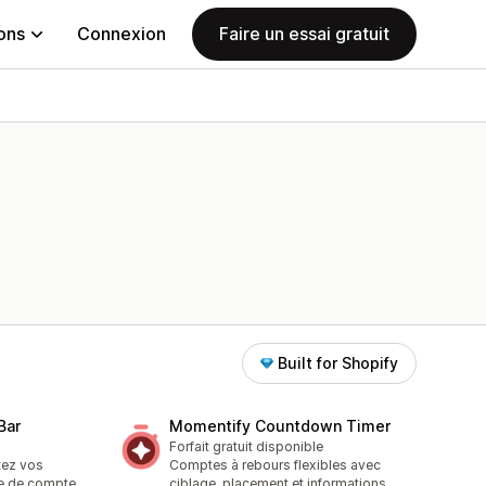
ions
Connexion
Faire un essai gratuit
Built for Shopify
Bar
Momentify Countdown Timer
Forfait gratuit disponible
tez vos
Comptes à rebours flexibles avec
re de compte
ciblage, placement et informations