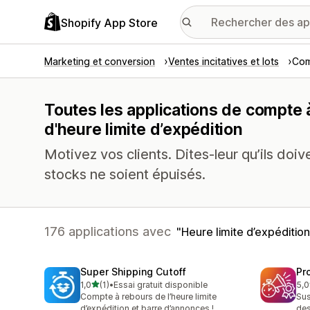
Shopify App Store
Marketing et conversion
Ventes incitatives et lots
Com
Toutes les applications de compte 
d'heure limite d’expédition
Motivez vos clients. Dites-leur qu’ils doi
stocks ne soient épuisés.
176 applications avec
Heure limite d’expédition
Super Shipping Cutoff
Pr
étoile(s) sur 5
1,0
(1)
•
Essai gratuit disponible
5,0
1 avis au total
1 a
Compte à rebours de l’heure limite
Sus
d’expédition et barre d’annonces !
des