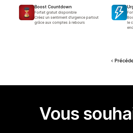
Boost Countdown
Ur
Forfait gratuit disponible
For
Créez un sentiment d’urgence partout
Boo
grâce aux comptes à rebours
le 
enc
Précéd
Vous souhai