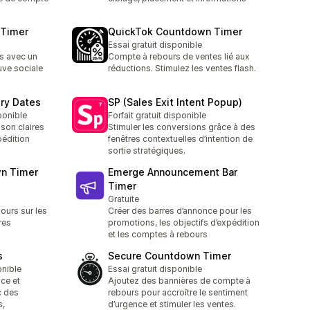
 Timer
QuickTok Countdown Timer
Essai gratuit disponible
s avec un
Compte à rebours de ventes lié aux
uve sociale
réductions. Stimulez les ventes flash.
ery Dates
SP (Sales Exit Intent Popup)
sponible
Forfait gratuit disponible
ison claires
Stimuler les conversions grâce à des
pédition
fenêtres contextuelles d’intention de
sortie stratégiques.
n Timer
Emerge Announcement Bar
Timer
Gratuite
ours sur les
Créer des barres d’annonce pour les
res
promotions, les objectifs d’expédition
et les comptes à rebours
s
Secure Countdown Timer
onible
Essai gratuit disponible
ce et
Ajoutez des bannières de compte à
c des
rebours pour accroître le sentiment
s,
d’urgence et stimuler les ventes.