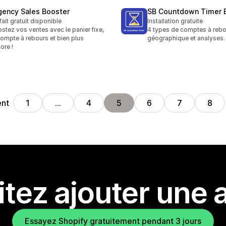
gency Sales Booster
SB Countdown Timer 
fait gratuit disponible
Installation gratuite
stez vos ventes avec le panier fixe,
4 types de comptes à rebo
compte à rebours et bien plus
géographique et analyses.
ore !
ent
1
…
4
5
6
7
8
tez ajouter une a
Essayez Shopify gratuitement pendant 3 jours