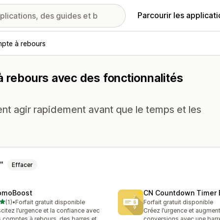
Parcourir les applicat
pte à rebours
à rebours avec des fonctionnalités
vent agir rapidement avant que le temps et les
Effacer
omoBoost
CN Countdown Timer 
étoile(s) sur 5
(1)
•
Forfait gratuit disponible
Forfait gratuit disponible
vis au total
citez l’urgence et la confiance avec
Créez l’urgence et augmen
 comptes à rebours, des barres et
conversions avec une bar