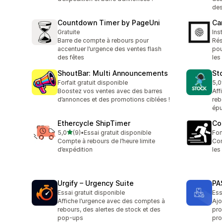
de
Countdown Timer by PageUni
Ca
Gratuite
Ins
Barre de compte à rebours pour
Rés
accentuer l’urgence des ventes flash
pou
des fêtes
les
ShoutBar: Multi Announcements
St
Forfait gratuit disponible
5,0
3 a
Boostez vos ventes avec des barres
Aff
d’annonces et des promotions ciblées !
reb
épu
Ethercycle ShipTimer
Co
étoile(s) sur 5
5,0
(9)
•
Essai gratuit disponible
For
9 avis au total
Compte à rebours de l’heure limite
Com
d’expédition
les
Urgify – Urgency Suite
PA
Essai gratuit disponible
Ess
Affiche l’urgence avec des comptes à
Ajo
rebours, des alertes de stock et des
pro
pop-ups
pro