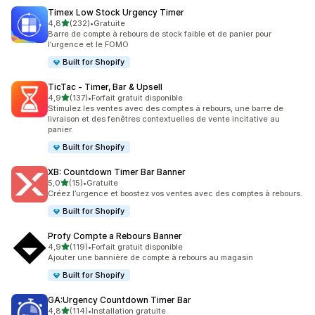
Timex Low Stock Urgency Timer
étoile(s) sur 5
4,8
(232)
•
Gratuite
232 avis au total
Barre de compte à rebours de stock faible et de panier pour
l’urgence et le FOMO
Built for Shopify
TicTac ‑ Timer, Bar & Upsell
étoile(s) sur 5
4,9
(137)
•
Forfait gratuit disponible
137 avis au total
Stimulez les ventes avec des comptes à rebours, une barre de
livraison et des fenêtres contextuelles de vente incitative au
panier.
Built for Shopify
XB: Countdown Timer Bar Banner
étoile(s) sur 5
5,0
(15)
•
Gratuite
15 avis au total
Créez l’urgence et boostez vos ventes avec des comptes à rebours.
Built for Shopify
Profy Compte a Rebours Banner
étoile(s) sur 5
4,9
(119)
•
Forfait gratuit disponible
119 avis au total
Ajouter une bannière de compte à rebours au magasin
Built for Shopify
GA:Urgency Countdown Timer Bar
étoile(s) sur 5
4,8
(114)
•
Installation gratuite