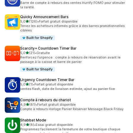
114 avis au total
Barre de compte à rebours des ventes Hurrify FOMO pour stimuler
la rareté.
Quicky Announcement Bars
étoile(s) sur 5
5,0
(126)
•
Forfait gratuit disponible
126 avis au total
Tenez les acheteurs informés grâce à des barres promotionnelles
ciblées
Built for Shopify
Scarcity+ Countdown Timer Bar
étoile(s) sur 5
5,0
(21)
•
Gratuite
21 avis au total
Renforcez l’urgence : compte à rebours de réservation avant le
passage à la caisse et barre de panier
Built for Shopify
Urgency Countdown Timer Bar
étoile(s) sur 5
5,0
(1)
•
Forfait gratuit disponible
1 avis au total
ventes flash, date de livraison estimée, ajout au panier fixe
Compte à rebours du chariot
étoile(s) sur 5
4,9
(81)
•
Forfait gratuit disponible
81 avis au total
Compte à rebours Horloge Panier Réserver Message Black Friday
Shabbat Mode
étoile(s) sur 5
4,9
(8)
•
Essai gratuit disponible
8 avis au total
Programmez facilement la fermeture de votre boutique chaque