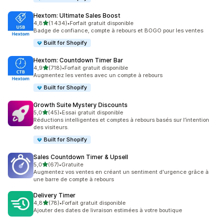
Hextom: Ultimate Sales Boost
étoile(s) sur 5
4,8
(1 434)
•
Forfait gratuit disponible
1434 avis au total
Badge de confiance, compte à rebours et BOGO pour les ventes
Built for Shopify
Hextom: Countdown Timer Bar
étoile(s) sur 5
4,9
(718)
•
Forfait gratuit disponible
718 avis au total
Augmentez les ventes avec un compte à rebours
Built for Shopify
Growth Suite Mystery Discounts
étoile(s) sur 5
5,0
(45)
•
Essai gratuit disponible
45 avis au total
Réductions intelligentes et comptes à rebours basés sur l’intention
des visiteurs.
Built for Shopify
Sales Countdown Timer & Upsell
étoile(s) sur 5
5,0
(67)
•
Gratuite
67 avis au total
Augmentez vos ventes en créant un sentiment d'urgence grâce à
une barre de compte à rebours
Delivery Timer
étoile(s) sur 5
4,8
(78)
•
Forfait gratuit disponible
78 avis au total
Ajouter des dates de livraison estimées à votre boutique