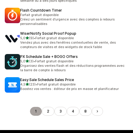
semaine ou à des jours spécifiques
Flash Countdown Timer
Forfait gratuit disponible
Créez un sentiment d’urgence avec des comptes à rebours
personnalisables
WiserNotify Social Proof Popup
étoile(s) sur 5
5,0
(9)
•
Forfait gratuit disponible
9 avis au total
Vendez plus avec des fenêtres contextuelles de vente, des
compteurs de visites et des widgets de stock faible
PX Schedule Sale + BOGO Offers
étoile(s) sur 5
5,0
(3)
•
Forfait gratuit disponible
3 avis au total
Organisez des ventes flash et des réductions programmées avec
la barre de compte à rebours
Easy:Sale Schedule Sales Price
étoile(s) sur 5
4,5
(23)
•
Forfait gratuit disponible
23 avis au total
Boostez vos ventes : éditeur de prix en masse et planificateur
1
2
3
4
8