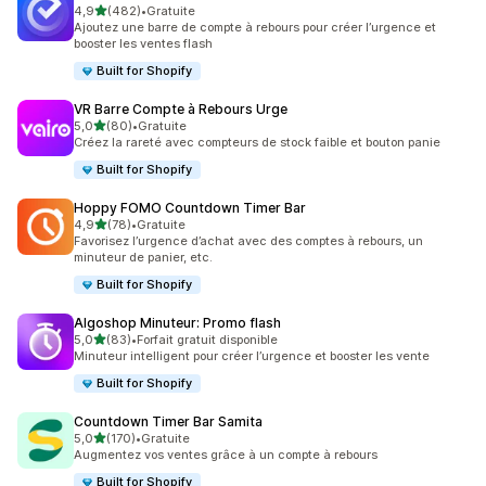
étoile(s) sur 5
4,9
(482)
•
Gratuite
482 avis au total
Ajoutez une barre de compte à rebours pour créer l’urgence et
booster les ventes flash
Built for Shopify
VR Barre Compte à Rebours Urge
étoile(s) sur 5
5,0
(80)
•
Gratuite
80 avis au total
Créez la rareté avec compteurs de stock faible et bouton panie
Built for Shopify
Hoppy FOMO Countdown Timer Bar
étoile(s) sur 5
4,9
(78)
•
Gratuite
78 avis au total
Favorisez l’urgence d’achat avec des comptes à rebours, un
minuteur de panier, etc.
Built for Shopify
Algoshop Minuteur: Promo flash
étoile(s) sur 5
5,0
(83)
•
Forfait gratuit disponible
83 avis au total
Minuteur intelligent pour créer l’urgence et booster les vente
Built for Shopify
Countdown Timer Bar Samita
étoile(s) sur 5
5,0
(170)
•
Gratuite
170 avis au total
Augmentez vos ventes grâce à un compte à rebours
Built for Shopify