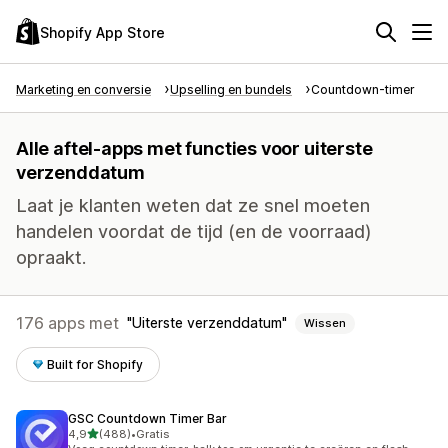
Shopify App Store
Marketing en conversie
Upselling en bundels
Countdown-timer
Alle aftel-apps met functies voor uiterste
verzenddatum
Laat je klanten weten dat ze snel moeten
handelen voordat de tijd (en de voorraad)
opraakt.
176 apps met
Uiterste verzenddatum
Wissen
Built for Shopify
GSC Countdown Timer Bar
van 5 sterren
4,9
(488)
•
Gratis
488 recensies in totaal