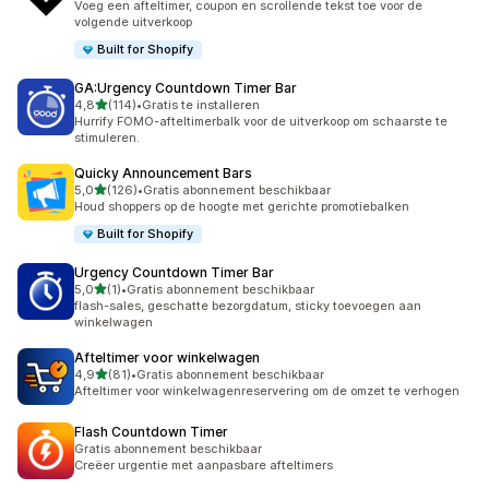
Voeg een afteltimer, coupon en scrollende tekst toe voor de
volgende uitverkoop
Built for Shopify
GA:Urgency Countdown Timer Bar
van 5 sterren
4,8
(114)
•
Gratis te installeren
114 recensies in totaal
Hurrify FOMO-afteltimerbalk voor de uitverkoop om schaarste te
stimuleren.
Quicky Announcement Bars
van 5 sterren
5,0
(126)
•
Gratis abonnement beschikbaar
126 recensies in totaal
Houd shoppers op de hoogte met gerichte promotiebalken
Built for Shopify
Urgency Countdown Timer Bar
van 5 sterren
5,0
(1)
•
Gratis abonnement beschikbaar
1 recensies in totaal
flash-sales, geschatte bezorgdatum, sticky toevoegen aan
winkelwagen
Afteltimer voor winkelwagen
van 5 sterren
4,9
(81)
•
Gratis abonnement beschikbaar
81 recensies in totaal
Afteltimer voor winkelwagenreservering om de omzet te verhogen
Flash Countdown Timer
Gratis abonnement beschikbaar
Creëer urgentie met aanpasbare afteltimers