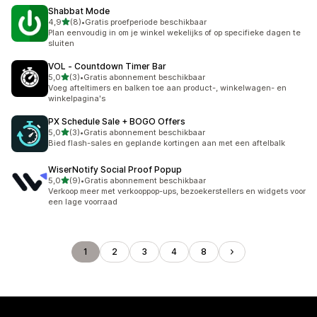
Shabbat Mode
van 5 sterren
4,9
(8)
•
Gratis proefperiode beschikbaar
8 recensies in totaal
Plan eenvoudig in om je winkel wekelijks of op specifieke dagen te
sluiten
VOL ‑ Countdown Timer Bar
van 5 sterren
5,0
(3)
•
Gratis abonnement beschikbaar
3 recensies in totaal
Voeg afteltimers en balken toe aan product-, winkelwagen- en
winkelpagina's
PX Schedule Sale + BOGO Offers
van 5 sterren
5,0
(3)
•
Gratis abonnement beschikbaar
3 recensies in totaal
Bied flash-sales en geplande kortingen aan met een aftelbalk
WiserNotify Social Proof Popup
van 5 sterren
5,0
(9)
•
Gratis abonnement beschikbaar
9 recensies in totaal
Verkoop meer met verkooppop-ups, bezoekerstellers en widgets voor
een lage voorraad
1
2
3
4
8