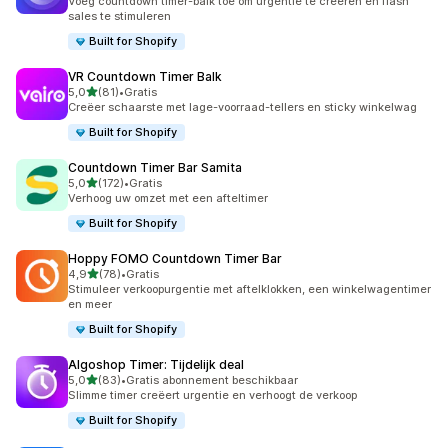
Voeg countdown timer-balk toe om urgentie te creëren en flash
sales te stimuleren
Built for Shopify
VR Countdown Timer Balk
van 5 sterren
5,0
(81)
•
Gratis
81 recensies in totaal
Creëer schaarste met lage-voorraad-tellers en sticky winkelwag
Built for Shopify
Countdown Timer Bar Samita
van 5 sterren
5,0
(172)
•
Gratis
172 recensies in totaal
Verhoog uw omzet met een afteltimer
Built for Shopify
Hoppy FOMO Countdown Timer Bar
van 5 sterren
4,9
(78)
•
Gratis
78 recensies in totaal
Stimuleer verkoopurgentie met aftelklokken, een winkelwagentimer
en meer
Built for Shopify
Algoshop Timer: Tijdelijk deal
van 5 sterren
5,0
(83)
•
Gratis abonnement beschikbaar
83 recensies in totaal
Slimme timer creëert urgentie en verhoogt de verkoop
Built for Shopify