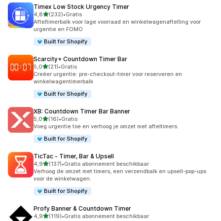
Timex Low Stock Urgency Timer
van 5 sterren
4,8
(232)
•
Gratis
232 recensies in totaal
Afteltimerbalk voor lage voorraad en winkelwagenaftelling voor
urgentie en FOMO
Built for Shopify
Scarcity+ Countdown Timer Bar
van 5 sterren
5,0
(21)
•
Gratis
21 recensies in totaal
Creëer urgentie: pre-checkout-timer voor reserveren en
winkelwagentimerbalk
Built for Shopify
XB: Countdown Timer Bar Banner
van 5 sterren
5,0
(16)
•
Gratis
16 recensies in totaal
Voeg urgentie toe en verhoog je omzet met afteltimers.
Built for Shopify
TicTac ‑ Timer, Bar & Upsell
van 5 sterren
4,9
(137)
•
Gratis abonnement beschikbaar
137 recensies in totaal
Verhoog de omzet met timers, een verzendbalk en upsell-pop-ups
voor de winkelwagen.
Built for Shopify
Profy Banner & Countdown Timer
van 5 sterren
4,9
(119)
•
Gratis abonnement beschikbaar
119 recensies in totaal