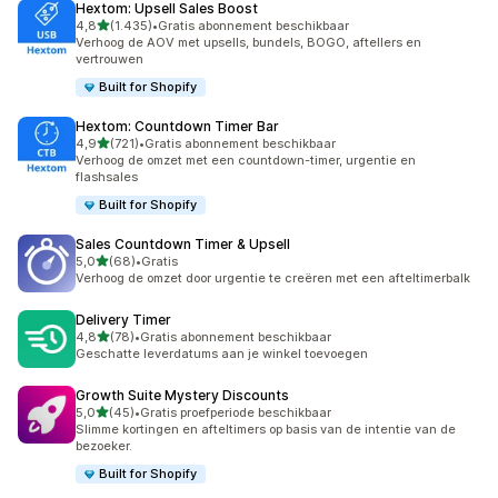
Hextom: Upsell Sales Boost
van 5 sterren
4,8
(1.435)
•
Gratis abonnement beschikbaar
1435 recensies in totaal
Verhoog de AOV met upsells, bundels, BOGO, aftellers en
vertrouwen
Built for Shopify
Hextom: Countdown Timer Bar
van 5 sterren
4,9
(721)
•
Gratis abonnement beschikbaar
721 recensies in totaal
Verhoog de omzet met een countdown-timer, urgentie en
flashsales
Built for Shopify
Sales Countdown Timer & Upsell
van 5 sterren
5,0
(68)
•
Gratis
68 recensies in totaal
Verhoog de omzet door urgentie te creëren met een afteltimerbalk
Delivery Timer
van 5 sterren
4,8
(78)
•
Gratis abonnement beschikbaar
78 recensies in totaal
Geschatte leverdatums aan je winkel toevoegen
Growth Suite Mystery Discounts
van 5 sterren
5,0
(45)
•
Gratis proefperiode beschikbaar
45 recensies in totaal
Slimme kortingen en afteltimers op basis van de intentie van de
bezoeker.
Built for Shopify