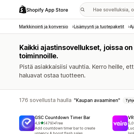
Shopify App Store
Markkinointi ja konversio
Lisämyynti ja tuotepaketit
Aj
Kaikki ajastinsovellukset, joissa 
toiminnoille.
Pistä asiakkaisiisi vauhtia. Kerro heille, e
haluavat ostaa tuotteen.
176 sovellusta haulla
Kaupan avaaminen
Tyhj
GSC Countdown Timer Bar
VR
/ 5 tähteä
4,9
(479)
•
Free
5,0
479 arvostelua yhteensä
80 
Add countdown timer bar to create
Luo
urgency & boost flash sales
las