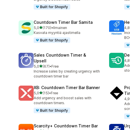
Built for Shopify
Countdown Timer Bar Samita
He
/ 5 tähteä
5,0
(170)
•
Ilmainen
4,8
170 arvostelua yhteensä
143
Kasvata myyntiä ajastimella
Inc
BOG
Built for Shopify
Sales Countdown Timer &
De
Upsell
4,8
78 
Add
/ 5 tähteä
5,0
(67)
•
Free
67 arvostelua yhteensä
sto
Increase sales by creating urgency with
countdown timer bar
XB: Countdown Timer Bar Banner
Pr
/ 5 tähteä
5,0
(15)
•
Free
Ti
15 arvostelua yhteensä
Add urgency and boost sales with
4,9
119
countdown timers.
Add
scr
Built for Shopify
Scarcity+ Countdown Timer Bar
Ur