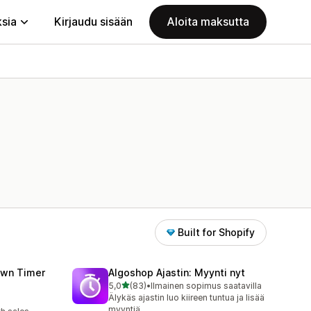
ksia
Kirjaudu sisään
Aloita maksutta
Built for Shopify
wn Timer
Algoshop Ajastin: Myynti nyt
/ 5 tähteä
5,0
(83)
•
Ilmainen sopimus saatavilla
83 arvostelua yhteensä
Älykäs ajastin luo kiireen tuntua ja lisää
myyntiä