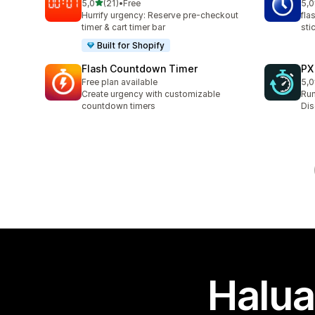
/ 5 tähteä
5,0
(21)
•
Free
5,0
21 arvostelua yhteensä
1 a
Hurrify urgency: Reserve pre-checkout
fla
timer & cart timer bar
sti
Built for Shopify
Flash Countdown Timer
PX
Free plan available
5,0
3 a
Create urgency with customizable
Run
countdown timers
Dis
Halua