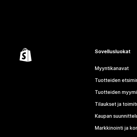
Sovellusluokat
Myyntikanavat
Tuotteiden etsimi
Tuotteiden myym
Tilaukset ja toimi
Kaupan suunnittel
Markkinointi ja ko