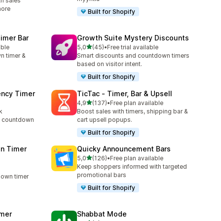
h sales
more
Built for Shopify
imer Bar
Growth Suite Mystery Discounts
/ 5 tähteä
able
5,0
(45)
•
Free trial available
45 arvostelua yhteensä
n timer &
Smart discounts and countdown timers
based on visitor intent.
Built for Shopify
ency Timer
TicTac ‑ Timer, Bar & Upsell
/ 5 tähteä
4,9
(137)
•
Free plan available
137 arvostelua yhteensä
k
Boost sales with timers, shipping bar &
rt countdown
cart upsell popups.
Built for Shopify
n Timer
Quicky Announcement Bars
/ 5 tähteä
5,0
(126)
•
Free plan available
126 arvostelua yhteensä
Keep shoppers informed with targeted
promotional bars
down timer
Built for Shopify
imer
Shabbat Mode