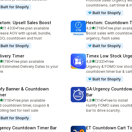
Promote Sales Urgency wit
countdowns, cart timer & 
Built for Shopify
Built for Shopify
xtom: Upsell Sales Boost
Hextom: Countdown T
/ 5 tähteä
/ 5 tähteä
(1 433)
•
Free plan available
4,9
(718)
•
Free plan avail
3 arvostelua yhteensä
718 arvostelua yhteensä
rease AOV with upsell, bundle,
Boost sales with countdow
O, countdown and trust
urgency, flash sales
Built for Shopify
Built for Shopify
livery Timer
Timex Low Stock Urg
/ 5 tähteä
/ 5 tähteä
(78)
•
Free plan available
4,8
(232)
•
Free
arvostelua yhteensä
232 arvostelua yhteensä
 Estimated Delivery Dates to your
Urgency & FOMO low stoc
re
countdown timer bar & ca
Built for Shopify
ofy Banner & Countdown
GA:Urgency Countdow
mer
Bar
/ 5 tähteä
/ 5 tähteä
(119)
•
Free plan available
4,8
(114)
•
Free to install
 arvostelua yhteensä
114 arvostelua yhteensä
 countdown timer, coupon &
Hurrify FOMO sales count
olling text for next sale
bar to drive scarcity.
Built for Shopify
gency Countdown Timer Bar
ET Countdown Cart T