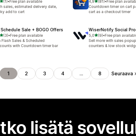
/ 5 tähteä
/ 5 tähteä
(1)
•
Free plan available
4,9
(81)
•
Free plan availab
rvostelua yhteensä
81 arvostelua yhteensä
sh sales, estimated delivery date,
Countdown timer on cart p
cky add to cart
cart as a checkout timer
 Schedule Sale + BOGO Offers
WiserNotify Social Pr
/ 5 tähteä
/ 5 tähteä
(3)
•
Free plan available
5,0
(9)
•
Free plan availabl
rvostelua yhteensä
9 arvostelua yhteensä
 Flash Sales & Scheduled
Sell more with sales popup,
counts with Countdown timer bar
counters & low stock widg
Seuraava
1
2
3
4
…
8
tko lisätä sovell