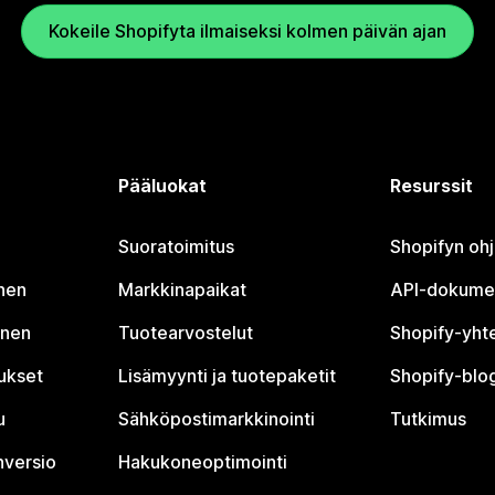
Kokeile Shopifyta ilmaiseksi kolmen päivän ajan
Pääluokat
Resurssit
Suoratoimitus
Shopifyn oh
nen
Markkinapaikat
API-dokume
inen
Tuotearvostelut
Shopify-yht
tukset
Lisämyynti ja tuotepaketit
Shopify-blog
u
Sähköpostimarkkinointi
Tutkimus
nversio
Hakukoneoptimointi