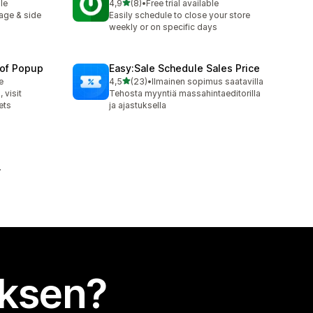
/ 5 tähteä
le
4,9
(8)
•
Free trial available
8 arvostelua yhteensä
age & side
Easily schedule to close your store
weekly or on specific days
oof Popup
Easy:Sale Schedule Sales Price
/ 5 tähteä
e
4,5
(23)
•
Ilmainen sopimus saatavilla
23 arvostelua yhteensä
 visit
Tehosta myyntiä massahintaeditorilla
ets
ja ajastuksella
uksen?