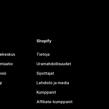
Shopify
jekeskus
Tietoja
ntaatio
Uramahdollisuudet
eisö
Sijoittajat
i
Lehdistö ja media
Kumppanit
Affiliate-kumppanit