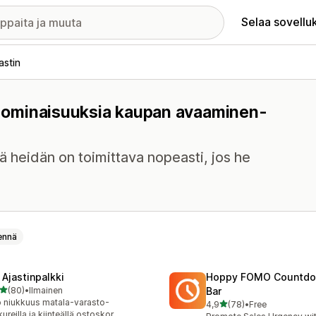
Selaa sovellu
astin
on ominaisuuksia kaupan avaaminen-
ttä heidän on toimittava nopeasti, jos he
ennä
 Ajastinpalkki
Hoppy FOMO Countdo
/ 5 tähteä
(80)
•
Ilmainen
Bar
arvostelua yhteensä
 niukkuus matala-varasto-
/ 5 tähteä
4,9
(78)
•
Free
78 arvostelua yhteensä
kureilla ja kiinteällä ostoskor