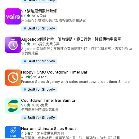
Built for Shopify
VR 緊迫感倒數計時條
滿分 5 顆星
5.0
(80)
•
免費
共有 80 則評價
用低庫存計數器和懸浮加購按鈕製造稀缺感
Built for Shopify
Algoshop倒數計時：限時促銷，節日行銷，降低購物車棄單
滿分 5 顆星
5.0
(83)
•
提供免費方案
共有 83 則評價
Algoshop智慧倒數：支援核心頁面倒數計時、自訂品牌樣式，數據分析助
攻銷售成長
Built for Shopify
Hoppy FOMO Countdown Timer Bar
滿分 5 顆星
4.9
(78)
•
Free
共有 78 則評價
Promote Sales Urgency with sales countdowns, cart timer & more
Built for Shopify
Countdown Timer Bar Samita
滿分 5 顆星
5.0
(169)
•
免費
共有 169 則評價
使用倒數計時器提高銷量
Built for Shopify
Hextom: Ultimate Sales Boost
滿分 5 顆星
4.8
(1,431)
•
提供免費方案
共有 1431 則評價
信任徽章、倒數計時、庫存追蹤、買一送一等功能，助力提升銷售