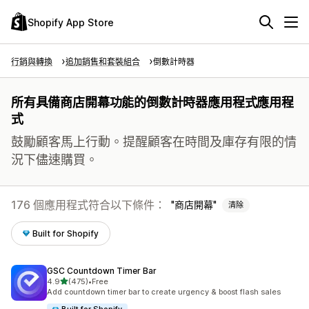
Shopify App Store
行銷與轉換
追加銷售和套裝組合
倒數計時器
所有具備商店開幕功能的倒數計時器應用程式應用程
式
鼓勵顧客馬上行動。提醒顧客在時間及庫存有限的情
況下儘速購買。
176 個應用程式符合以下條件：
商店開幕
清除
Built for Shopify
GSC Countdown Timer Bar
滿分 5 顆星
4.9
(475)
•
Free
共有 475 則評價
Add countdown timer bar to create urgency & boost flash sales