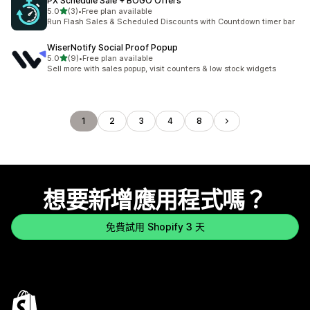
PX Schedule Sale + BOGO Offers
滿分 5 顆星
5.0
(3)
•
Free plan available
共有 3 則評價
Run Flash Sales & Scheduled Discounts with Countdown timer bar
WiserNotify Social Proof Popup
滿分 5 顆星
5.0
(9)
•
Free plan available
共有 9 則評價
Sell more with sales popup, visit counters & low stock widgets
1
2
3
4
8
想要新增應用程式嗎？
免費試用 Shopify 3 天