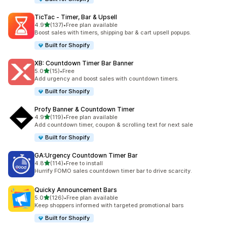
TicTac ‑ Timer, Bar & Upsell
滿分 5 顆星
4.9
(137)
•
Free plan available
共有 137 則評價
Boost sales with timers, shipping bar & cart upsell popups.
Built for Shopify
XB: Countdown Timer Bar Banner
滿分 5 顆星
5.0
(15)
•
Free
共有 15 則評價
Add urgency and boost sales with countdown timers.
Built for Shopify
Profy Banner & Countdown Timer
滿分 5 顆星
4.9
(119)
•
Free plan available
共有 119 則評價
Add countdown timer, coupon & scrolling text for next sale
Built for Shopify
GA:Urgency Countdown Timer Bar
滿分 5 顆星
4.8
(114)
•
Free to install
共有 114 則評價
Hurrify FOMO sales countdown timer bar to drive scarcity.
Quicky Announcement Bars
滿分 5 顆星
5.0
(126)
•
Free plan available
共有 126 則評價
Keep shoppers informed with targeted promotional bars
Built for Shopify