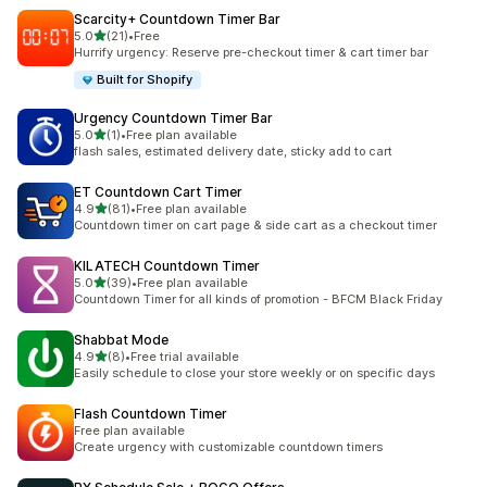
Scarcity+ Countdown Timer Bar
滿分 5 顆星
5.0
(21)
•
Free
共有 21 則評價
Hurrify urgency: Reserve pre-checkout timer & cart timer bar
Built for Shopify
Urgency Countdown Timer Bar
滿分 5 顆星
5.0
(1)
•
Free plan available
共有 1 則評價
flash sales, estimated delivery date, sticky add to cart
ET Countdown Cart Timer
滿分 5 顆星
4.9
(81)
•
Free plan available
共有 81 則評價
Countdown timer on cart page & side cart as a checkout timer
KILATECH Countdown Timer
滿分 5 顆星
5.0
(39)
•
Free plan available
共有 39 則評價
Countdown Timer for all kinds of promotion - BFCM Black Friday
Shabbat Mode
滿分 5 顆星
4.9
(8)
•
Free trial available
共有 8 則評價
Easily schedule to close your store weekly or on specific days
Flash Countdown Timer
Free plan available
Create urgency with customizable countdown timers