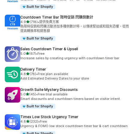
Built for Shopify
Countdown Timer Bar 限時促銷 閃購倒數計
滿分 5 顆星
4.9
(718)
•
提供免費方案
共有 718 則評價
為限時促銷和閃購活動添加多種倒數計時，以傳達緊迫感和錯失恐懼，從而
提高轉換率和銷售額
Built for Shopify
Sales Countdown Timer & Upsell
滿分 5 顆星
5.0
(67)
•
Free
共有 67 則評價
Increase sales by creating urgency with countdown timer bar
Delivery Timer
滿分 5 顆星
4.8
(78)
•
Free plan available
共有 78 則評價
Add Estimated Delivery Dates to your store
Growth Suite Mystery Discounts
滿分 5 顆星
5.0
(45)
•
Free trial available
共有 45 則評價
Smart discounts and countdown timers based on visitor intent.
Built for Shopify
Timex Low Stock Urgency Timer
滿分 5 顆星
4.8
(232)
•
Free
共有 232 則評價
Urgency & FOMO low stock countdown timer bar & cart countdown
Built for Shopify