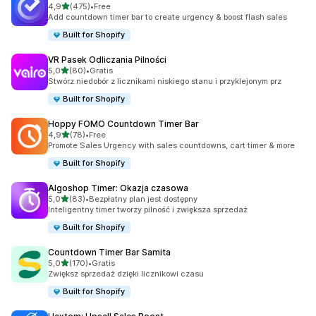
na 5 gwiazdek
4,9
(475)
•
Free
Łączna liczba recenzji: 475
Add countdown timer bar to create urgency & boost flash sales
Built for Shopify
VR Pasek Odliczania Pilności
na 5 gwiazdek
5,0
(80)
•
Gratis
Łączna liczba recenzji: 80
Stwórz niedobór z licznikami niskiego stanu i przyklejonym prz
Built for Shopify
Hoppy FOMO Countdown Timer Bar
na 5 gwiazdek
4,9
(78)
•
Free
Łączna liczba recenzji: 78
Promote Sales Urgency with sales countdowns, cart timer & more
Built for Shopify
Algoshop Timer: Okazja czasowa
na 5 gwiazdek
5,0
(83)
•
Bezpłatny plan jest dostępny
Łączna liczba recenzji: 83
Inteligentny timer tworzy pilność i zwiększa sprzedaż
Built for Shopify
Countdown Timer Bar Samita
na 5 gwiazdek
5,0
(170)
•
Gratis
Łączna liczba recenzji: 170
Zwiększ sprzedaż dzięki licznikowi czasu
Built for Shopify