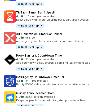
Built for Shopify
TicTac ‑ Timer, Bar & Upsell
na 5 gwiazdek
4,9
(137)
•
Free plan available
Łączna liczba recenzji: 137
Boost sales with timers, shipping bar & cart upsell popups.
Built for Shopify
XB: Countdown Timer Bar Banner
na 5 gwiazdek
5,0
(15)
•
Free
Łączna liczba recenzji: 15
Add urgency and boost sales with countdown timers.
Built for Shopify
Profy Banner & Countdown Timer
na 5 gwiazdek
4,9
(119)
•
Free plan available
Łączna liczba recenzji: 119
Add countdown timer, coupon & scrolling text for next sale
Built for Shopify
GA:Urgency Countdown Timer Bar
na 5 gwiazdek
4,8
(114)
•
Free to install
Łączna liczba recenzji: 114
Hurrify FOMO sales countdown timer bar to drive scarcity.
Quicky Announcement Bars
na 5 gwiazdek
5,0
(126)
•
Free plan available
Łączna liczba recenzji: 126
Keep shoppers informed with targeted promotional bars