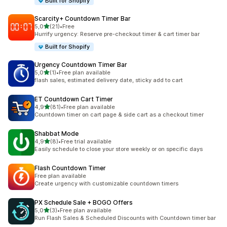
Built for Shopify
Scarcity+ Countdown Timer Bar
na 5 gwiazdek
5,0
(21)
•
Free
Łączna liczba recenzji: 21
Hurrify urgency: Reserve pre-checkout timer & cart timer bar
Built for Shopify
Urgency Countdown Timer Bar
na 5 gwiazdek
5,0
(1)
•
Free plan available
Łączna liczba recenzji: 1
flash sales, estimated delivery date, sticky add to cart
ET Countdown Cart Timer
na 5 gwiazdek
4,9
(81)
•
Free plan available
Łączna liczba recenzji: 81
Countdown timer on cart page & side cart as a checkout timer
Shabbat Mode
na 5 gwiazdek
4,9
(8)
•
Free trial available
Łączna liczba recenzji: 8
Easily schedule to close your store weekly or on specific days
Flash Countdown Timer
Free plan available
Create urgency with customizable countdown timers
PX Schedule Sale + BOGO Offers
na 5 gwiazdek
5,0
(3)
•
Free plan available
Łączna liczba recenzji: 3
Run Flash Sales & Scheduled Discounts with Countdown timer bar