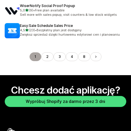
WiserNotify Social Proof Popup
na 5 gwiazdek
5,0
(9)
•
Free plan available
Łączna liczba recenzji: 9
Sell more with sales popup, visit counters & low stock widgets
Easy:Sale Schedule Sales Price
na 5 gwiazdek
4,5
(23)
•
Bezpłatny plan jest dostępny
Łączna liczba recenzji: 23
Zwiększ sprzedaż dzięki hurtowemu edytorowi cen i planowaniu
1
2
3
4
8
Chcesz dodać aplikację?
Wypróbuj Shopify za darmo przez 3 dni