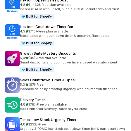
Hextom: Upsell Sales Boost
na 5 gwiazdek
4,8
(1 432)
•
Free plan available
Łączna liczba recenzji: 1432
Increase AOV with upsell, bundle, BOGO, countdown and trust
Built for Shopify
Hextom: Countdown Timer Bar
na 5 gwiazdek
4,9
(718)
•
Free plan available
Łączna liczba recenzji: 718
Boost sales with countdown timer & urgency, flash sales
Built for Shopify
Growth Suite Mystery Discounts
na 5 gwiazdek
5,0
(45)
•
Free trial available
Łączna liczba recenzji: 45
Smart discounts and countdown timers based on visitor intent.
Built for Shopify
Sales Countdown Timer & Upsell
na 5 gwiazdek
5,0
(67)
•
Free
Łączna liczba recenzji: 67
Increase sales by creating urgency with countdown timer bar
Delivery Timer
na 5 gwiazdek
4,8
(78)
•
Free plan available
Łączna liczba recenzji: 78
Add Estimated Delivery Dates to your store
Timex Low Stock Urgency Timer
na 5 gwiazdek
4,8
(232)
•
Free
Łączna liczba recenzji: 232
Urgency & FOMO low stock countdown timer bar & cart countdown