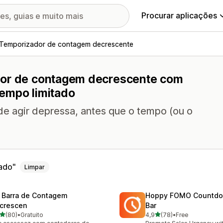
Procurar aplicações
Temporizador de contagem decrescente
dor de contagem decrescente com
empo limitado
de agir depressa, antes que o tempo (ou o
ado
Limpar
 Barra de Contagem
Hoppy FOMO Countdo
crescen
Bar
de 5 estrelas
de 5 estrelas
(80)
•
Gratuito
4,9
(78)
•
Free
total de avaliações
78 total de avaliações